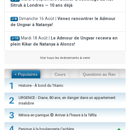
Sitruk à Londres — 10 ans déjà
Dimanche 16 Août |
Venez rencontrer le Admour
J-8
de Ungvar à Natanya!
Mardi 18 Août |
Le Admour de Ungvar recevra en
J-10
plein Kikar de Natanya à Alonzo!
Voir tous les événements à venir
+ Populaires
Cours
Questions au Rav
1
Histoire - À bord du Titanic
2
URGENCE - Diane, 80 ans, en danger dans un appartement
insalubre
3
Mitsva en panique 😨 Arriver à l'heure à la Téfila
4
Panique à la boulangerie Cachère