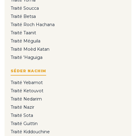
Traité Soucca
Traité Betsa
Traité Roch Hachana
Traité Taanit
Traité Méguila
Traité Moèd Katan
Traité 'Haguiga
SÉDER NACHIM
Traité Yebamot
Traité Ketouvot
Traité Nedarim
Traité Nazir
Traité Sota
Traité Guittin
Traité Kiddouchine