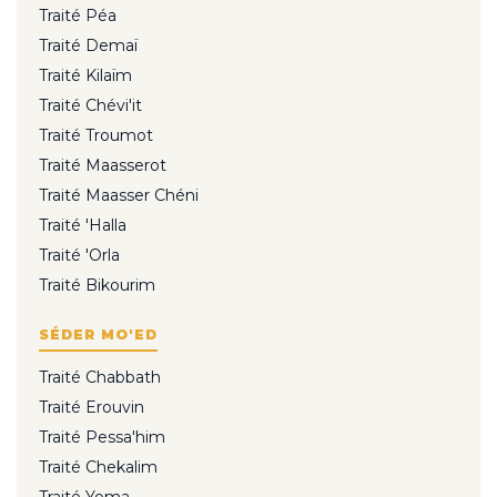
Traité Péa
Traité Demaï
Traité Kilaïm
Traité Chévi'it
Traité Troumot
Traité Maasserot
Traité Maasser Chéni
Traité 'Halla
Traité 'Orla
Traité Bikourim
SÉDER MO'ED
Traité Chabbath
Traité Erouvin
Traité Pessa'him
Traité Chekalim
Traité Yoma