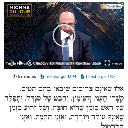
6 minutes
Télécharger MP4
Télécharger PDF
אֵלּוּ שֶׁאֵינָם צְרִיכִים שֶׁיָּבֹאוּ בָהֶם הַמַּיִם,
קִשְׁרֵי הֶעָנִי, וְהַנִּימִין, וַחֲבַט שֶׁל סַנְדָּל, וּתְפִלָּה
שֶׁל רֹאשׁ בִּזְמַן שֶׁהִיא חוֹצָה, וְשֶׁל זְרוֹעַ בִּזְמַן
שֶׁאֵינָהּ עוֹלָה וְיוֹרֶדֶת, וְאָזְנֵי הַחֵמֶת, וְאָזְנֵי
הַתַּרְמוּל: