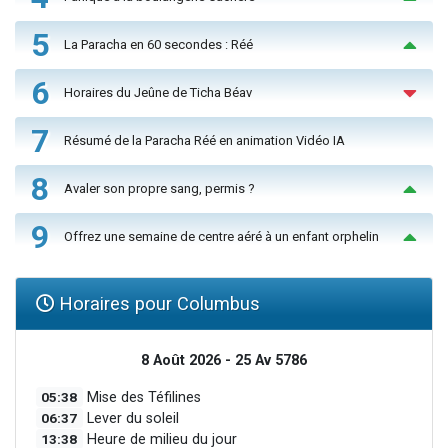
5
La Paracha en 60 secondes : Réé
6
Horaires du Jeûne de Ticha Béav
7
Résumé de la Paracha Réé en animation Vidéo IA
8
Avaler son propre sang, permis ?
9
Offrez une semaine de centre aéré à un enfant orphelin
Horaires pour Columbus
8 Août 2026 - 25 Av 5786
05:38
Mise des Téfilines
06:37
Lever du soleil
13:38
Heure de milieu du jour