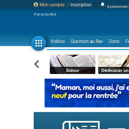
Mon compte
/
Inscription
4 personnes 
3 personnes 
Paracha Réé
Odaya vient 
3 personn
3 personn
Vidéos
Question au Rav
Dons
F
13 personnes
2 personnes 
30 perso
Il reste 
12 nouve
3 personnes 
2 personnes 
3 personnes 
2 nouvel
8 personn