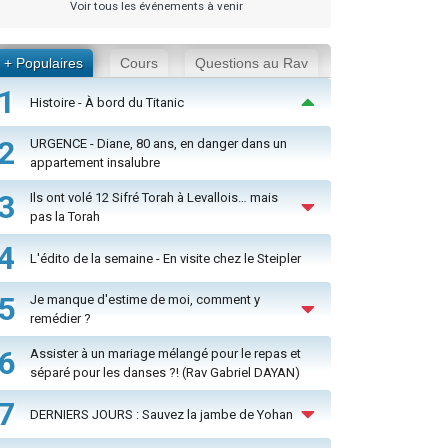
Voir tous les événements à venir
+ Populaires
Cours
Questions au Rav
1
Histoire - À bord du Titanic
2
URGENCE - Diane, 80 ans, en danger dans un
appartement insalubre
3
Ils ont volé 12 Sifré Torah à Levallois… mais
pas la Torah
4
L'édito de la semaine - En visite chez le Steipler
5
Je manque d'estime de moi, comment y
remédier ?
6
Assister à un mariage mélangé pour le repas et
séparé pour les danses ?! (Rav Gabriel DAYAN)
7
DERNIERS JOURS : Sauvez la jambe de Yohan