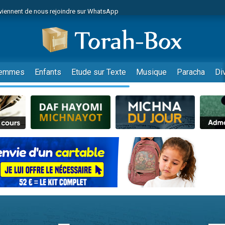
viennent de nous rejoindre sur WhatsApp
viennent de nous rejoindre sur WhatsApp
de donner son Maasser
es viennent de faire un don pour 5 jours de vacances aux Orphelins
es viennent de faire un don pour Diane, 80 ans, dans un appartement insalub
emmes
Enfants
Etude sur Texte
Musique
Paracha
Di
 viennent de demander une bénédiction
viennent de nous rejoindre sur WhatsApp
nnes viennent de faire un don pour Sauvez la jambe de Yohan
49 places pour étudier en groupe sur Zoom
lles musiques dans Torah-Box Music
viennent de nous rejoindre sur WhatsApp
viennent de nous rejoindre sur WhatsApp
viennent de nous rejoindre sur WhatsApp
les musiques dans Torah-Box Music
es viennent de faire un don pour Tsédaka : pauvres d'Israel