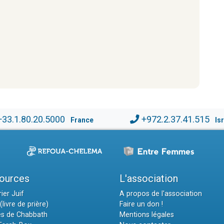
+33.1.80.20.5000
+972.2.37.41.515
France
Is
ources
L'association
ier Juif
A propos de l'association
(livre de prière)
Faire un don !
es de Chabbath
Mentions légales