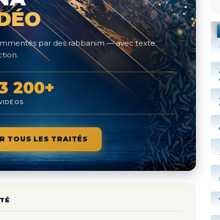
IDÉO
 commentés par des rabbanim — avec texte
tion.
3 200+
VIDÉOS
R TOUS LES TRAITÉS
TÉ