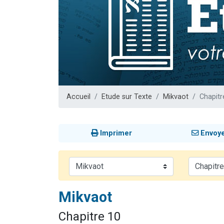
Nouvelle émis
61 personnes
Ariel vient 
Il reste 
Eva vient de
Accueil
Etude sur Texte
Mikvaot
Chapitr
Imprimer
Envoy
Mikvaot
Chapitre 10