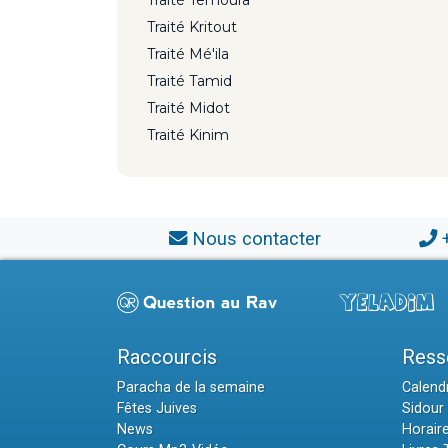
Traité Kritout
Traité Mé'ila
Traité Tamid
Traité Midot
Traité Kinim
Nous contacter
Raccourcis
Ress
Paracha de la semaine
Calendr
Fêtes Juives
Sidour 
News
Horair