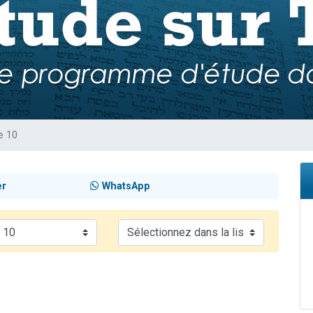
sion radio : Visions de grandeur n°104 : Le Chabbath et le Birkat Hamazone à 
 viennent de demander une bénédiction
de donner son Maasser
49 places pour étudier en groupe sur Zoom
 donner son Maasser
e 10
er
WhatsApp