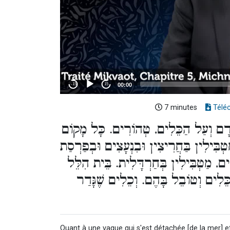
7 minutes
Télé
ָאָדָם וְעַל הַכֵּלִים, טְהוֹרִים. כָּל מָקוֹם
ַטְבִּילִין בַּחֲרִיצִין וּבִנְעָצִים וּבְפַרְסַת
ם, מַטְבִּילִין בְּחַרְדָּלִית. בֵּית הִלֵּל
ּלִים וְטוֹבֵל בָּהֶם. וְכֵלִים שֶׁגָּדַר
Quant à une vague qui s'est détachée [de la mer] e