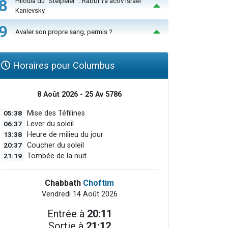
8
Hiloula du "Steïpeler" : Rabbi Ya’acov Israël
Kanievsky
9
Avaler son propre sang, permis ?
Horaires pour Columbus
8 Août 2026 - 25 Av 5786
05:38
Mise des Téfilines
06:37
Lever du soleil
13:38
Heure de milieu du jour
20:37
Coucher du soleil
21:19
Tombée de la nuit
Chabbath
Choftim
Vendredi 14 Août 2026
Entrée à
20:11
Sortie à
21:12