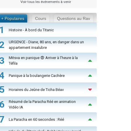
Voir tous les événements à venir
+ Populaires
Cours
Questions au Rav
1
Histoire - À bord du Titanic
2
URGENCE - Diane, 80 ans, en danger dans un
appartement insalubre
3
Mitsva en panique 😨 Arriver à l'heure à la
Téfila
4
Panique à la boulangerie Cachère
5
Horaires du Jeûne de Ticha Béav
6
Résumé de la Paracha Réé en animation
Vidéo IA
7
La Paracha en 60 secondes : Réé