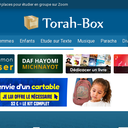
49 places pour étudier en groupe sur Zoom
nes viennent de faire un don pour Diane, 80 ans, dans un appartement insalu
viennent de nous rejoindre sur WhatsApp
viennent de nous rejoindre sur WhatsApp
es viennent de faire un don pour Reloger Rivka, 6 enfants, victime de violences
emmes
Enfants
Etude sur Texte
Musique
Paracha
Di
es viennent de faire un don pour 1 Journée de Vacances Pour les Enfants
 viennent de demander une bénédiction
viennent de nous rejoindre sur WhatsApp
49 places pour étudier en groupe sur Zoom
 donner son Maasser
viennent de nous rejoindre sur WhatsApp
viennent de nous rejoindre sur WhatsApp
de donner son Maasser
es viennent de faire un don pour 5 jours de vacances aux Orphelins
viennent de nous rejoindre sur WhatsApp