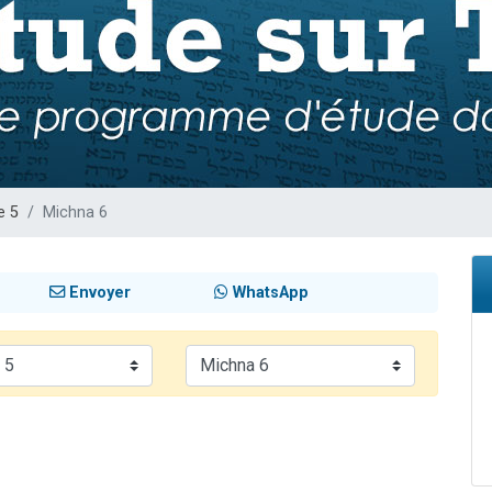
 viennent de demander une bénédiction
nnes viennent de faire un don pour Sauvez la jambe de Yohan
49 places pour étudier en groupe sur Zoom
lles musiques dans Torah-Box Music
 viennent de demander une bénédiction
e 5
Michna 6
Envoyer
WhatsApp