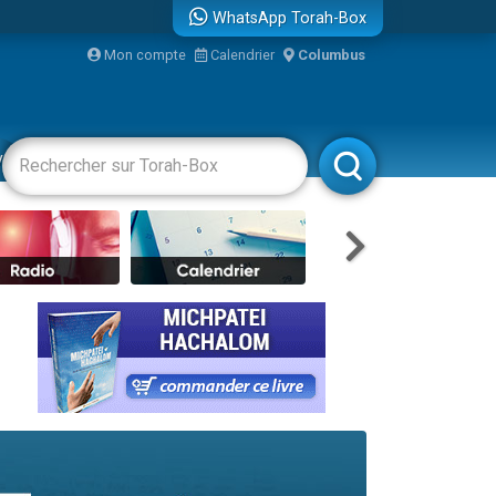
WhatsApp Torah-Box
bre
Mon compte
Calendrier
Columbus
...
vertissements
Livres
Rabbanim