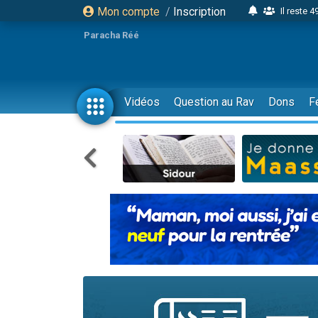
Mon compte
/
Inscription
Il reste 
16 person
Paracha Réé
2 personnes 
6 personnes 
4 personn
Vidéos
Question au Rav
Dons
F
2 personn
17 personnes
4 personnes 
Il reste 
Eva vient de
4 personnes 
3 personnes 
Odaya vient 
3 personn
2 personnes 