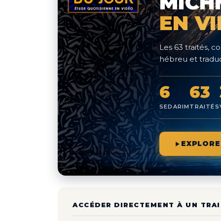
MICH
EN V
Les 63 traités,
hébreu et traduc
6
63
SEDARIM
TRAITÉS
EXPLORE
ACCÉDER DIRECTEMENT À UN TRAI