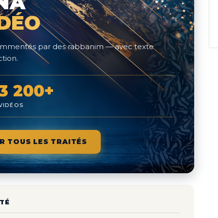
NA
IDÉO
 commentés par des rabbanim — avec texte
tion.
3 200+
VIDÉOS
R TOUS LES TRAITÉS
TÉ