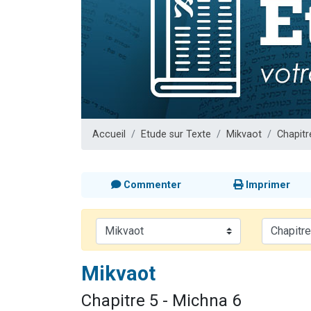
13 personnes
30 perso
Il reste 
12 nouve
29 personnes
Accueil
Etude sur Texte
Mikvaot
Chapitr
Commenter
Imprimer
Mikvaot
Chapitre 5 - Michna 6