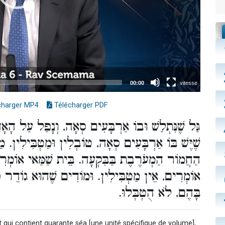
charger MP4
Télécharger PDF
גַּל שֶׁנִּתְלַשׁ וּבוֹ אַרְבָּעִים סְאָה, וְנָפַל עַל ה
שֶׁיֶּשׁ בּוֹ אַרְבָּעִים סְאָה, טוֹבְלִין וּמַטְבִּילִין. מ
הַחֲמוֹר הַמְעֹרֶבֶת בַּבִּקְעָה. בֵּית שַׁמַּאי אוֹמְרִי
אוֹמְרִים, אֵין מַטְבִּילִין. וּמוֹדִים שֶׁהוּא גוֹדֵר כֵ
בָּהֶם, לֹא הֻטְבְּלוּ.
t qui contient quarante séa [une unité spécifique de volume],