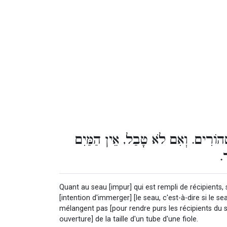
טְהוֹרִים. וְאִם לֹא טָבַל, אֵין הַמַּיִם
ֹד
Quant au seau [impur] qui est rempli de récipients, s
[intention d'immerger] [le seau, c'est-à-dire si le se
mélangent pas [pour rendre purs les récipients du 
ouverture] de la taille d'un tube d'une fiole.