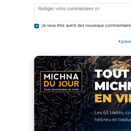
Je veux être averti des nouveaux commentaire
préc
TOUT
MICH
EN V
Les 63 traités,
hébreu et traduc