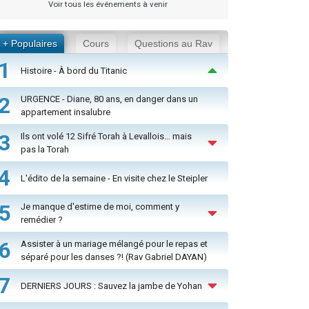
Voir tous les événements à venir
+ Populaires
Cours
Questions au Rav
1
Histoire - À bord du Titanic
2
URGENCE - Diane, 80 ans, en danger dans un
appartement insalubre
3
Ils ont volé 12 Sifré Torah à Levallois… mais
pas la Torah
4
L'édito de la semaine - En visite chez le Steipler
5
Je manque d'estime de moi, comment y
remédier ?
6
Assister à un mariage mélangé pour le repas et
séparé pour les danses ?! (Rav Gabriel DAYAN)
7
DERNIERS JOURS : Sauvez la jambe de Yohan