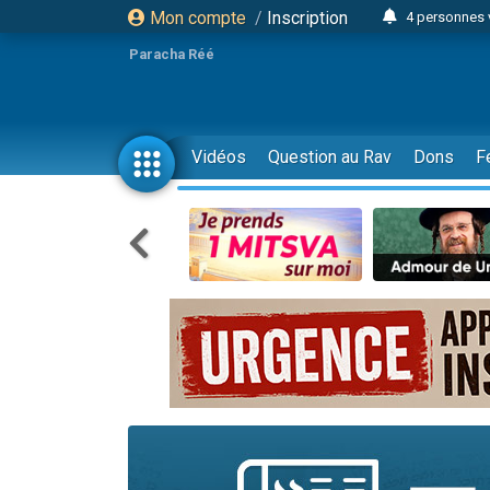
Mon compte
/
Inscription
4 personnes 
3 personnes 
Paracha Réé
Odaya vient 
3 personn
3 personn
Vidéos
Question au Rav
Dons
F
13 personnes
2 personnes 
30 perso
Il reste 
12 nouve
3 personnes 
2 personnes 
3 personnes 
2 nouvel
8 personn