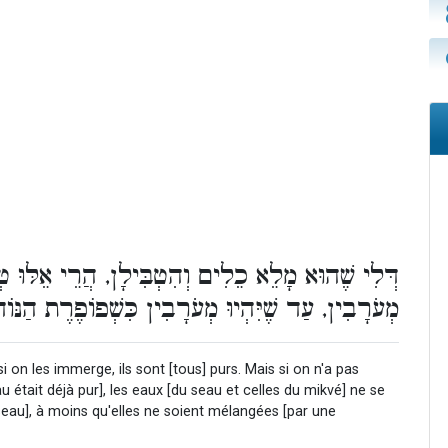
דְּלִי שֶׁהוּא מָלֵא כֵלִים וְהִטְבִּילָן, הֲרֵי אֵלּוּ 
מְעֹרָבִין, עַד שֶׁיִּהְיוּ מְעֹרָבִין כִּשְׁפוֹפֶרֶת הַנּו.
i on les immerge, ils sont [tous] purs. Mais si on n'a pas
au était déjà pur], les eaux [du seau et celles du mikvé] ne se
seau], à moins qu'elles ne soient mélangées [par une