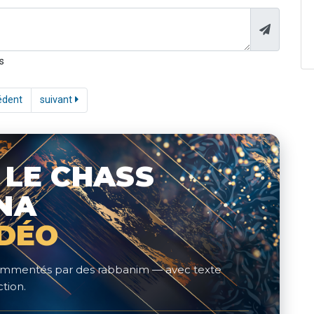
s
édent
suivant
 LE CHASS
NA
IDÉO
 commentés par des rabbanim — avec texte
tion.