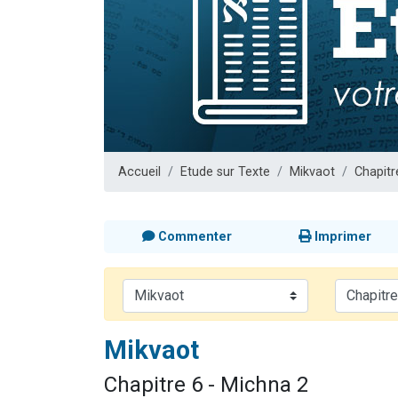
Nouvelle émis
61 personnes
Ariel vient 
Il reste 
Eva vient de
Accueil
Etude sur Texte
Mikvaot
Chapitr
Commenter
Imprimer
Mikvaot
Chapitre 6 - Michna 2