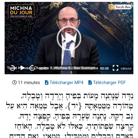
11 minutes
Télécharger MP4
Télécharger PDF
נִדָּה שֶׁנָּתְנָה מָעוֹת בְּפִיהָ וְיָרְדָה וְטָבְלָה,
טְהוֹרָה מִטֻּמְאָתָהּ {יד}, אֲבָל טְמֵאָה הִיא עַל
גַּב רֻקָּהּ. נָתְנָה שְׂעָרָהּ בְּפִיהָ, קָפְצָה יָדָהּ,
קָרְצָה שִׂפְתוֹתֶיהָ, כְּאִלּוּ לֹא טָבְלָה. הָאוֹחֵז
בְּאָדָם וּבְכֵלִים וּמַטְבִּילָן, טְמֵאִין. וְאִם הֵדִיחַ