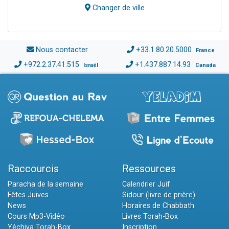
Changer de ville
Nous contacter
+33.1.80.20.5000
France
+972.2.37.41.515
+1.437.887.14.93
Israël
Canada
Raccourcis
Ressources
Paracha de la semaine
Calendrier Juif
Fêtes Juives
Sidour (livre de prière)
News
Horaires de Chabbath
Cours Mp3-Vidéo
Livres Torah-Box
Yéchiva Torah-Box
Inscription