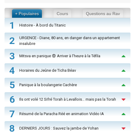
+ Populaires
Cours
Questions au Rav
1
Histoire - À bord du Titanic
2
URGENCE - Diane, 80 ans, en danger dans un appartement
insalubre
3
Mitsva en panique 😨 Arriver à l'heure à la Téfila
4
Horaires du Jeûne de Ticha Béav
5
Panique à la boulangerie Cachère
6
Ils ont volé 12 Sifré Torah à Levallois… mais pas la Torah
7
Résumé de la Paracha Réé en animation Vidéo IA
8
DERNIERS JOURS : Sauvez la jambe de Yohan