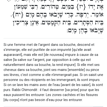
אֶת יָדוֹ {יז} בַּמַּיִם, טְהוֹרִים. רַבִּי שִׁמְעוֹן
אוֹמֵר, יְרַפֶּה, כְּדֵי שֶׁיָּבֹאוּ בָהֶם מָיִם {יח}.
בֵּית הַסְּתָרִים, בֵּית הַקְּמָטִים, אֵינָן צְרִיכִין
שֶׁיָּבֹאוּ בָהֶן מָיִם:
Si une femme met de l’argent dans sa bouche, descend et
s’immerge, elle est purifiée de son impureté [qu’elle avait
auparavant], mais elle est [de nouveau] impure à cause de sa
salive [la salive sur l’argent, par opposition à celle qui est
naturellement dans sa bouche, la rend impure]. Si elle met ses
cheveux dans sa bouche, joint ses mains [ensemble] ou pince
ses lèvres, c’est comme si elle n’immergeait pas. Si on saisit une
personne ou des récipients en les immergeant, ils sont impurs.
Si on se lave les mains avec de l’eau [avant de les saisir], ils sont
purs. Rabbi Chimondit : il faut desserrer [sa prise] pour que les
eaux puissent les entourer. Les zones cachées et les fissures
[du corps] n’ont pas besoin d’eau pour les entourer.