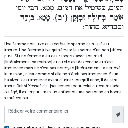
הַמַּיִם, כְּשֶׁיָטִיל אֶת הַמַּיִם, טָמֵא. רַבִּי יוֹסֵי
אוֹמֵר, בְּחוֹלֶה וּבְזָקֵן {יב}, טָמֵא. בְּיֶלֶד
וּבְבָרִיא, טָהוֹר:
Une femme non juive qui sécrète le sperme d'un Juif est
impure. Une femme juive qui sécrète le sperme d'un non juif est
pure. Si une femme a eu des rapports avec son mari
[littéralement : sa maison] et qu'elle est descendue et s'est
immergée mais ne s'est pas nettoyée [littéralement : a nettoyé
la maison], c'est comme si elle ne s'était pas immergée. Si un
ba'alkeri s'est immergé avant d'uriner, lorsqu'il urine, il devient
impur. Rabbi Yossef dit : [seulement] pour celui qui est malade
ou âgé, il est impur ; mais un enfant ou une personne en bonne
santé est pur.
Je veux être averti des nouveaux commentaires