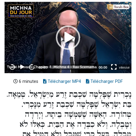
6 minutes
Télécharger MP4
Télécharger PDF
נָכְרִית שֶׁפָּלְטָה שִׁכְבַת זֶרַע מִיִּשְׂרָאֵל, טְמֵאָה.
בַּת יִשְׂרָאֵל שֶׁפָּלְטָה שִׁכְבַת זֶרַע מִנָּכְרִי,
טְהוֹרָה. הָאִשָּׁה שֶׁשִּׁמְּשָׁה בֵיתָהּ, וְיָרְדָה
וְטָבְלָה, וְלֹא כִבְּדָה אֶת הַבַּיִת, כְּאִלּוּ לֹא
טָבְלָה. בַּעַל קֶרִי שֶׁטָּבַל וְלֹא הֵטִיל אֶת