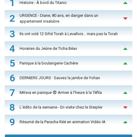
1
Histoire - À bord du Titanic
2
URGENCE - Diane, 80 ans, en danger dans un
appartement insalubre
3
Ils ont volé 12 Sifré Torah à Levallois… mais pas la Torah
4
Horaires du Jeûne de Ticha Béav
5
Panique à la boulangerie Cachère
6
DERNIERS JOURS : Sauvez la jambe de Yohan
7
Mitsva en panique 😨 Arriver à l'heure à la Téfila
8
L'édito de la semaine - En visite chez le Steipler
9
Résumé de la Paracha Réé en animation Vidéo IA