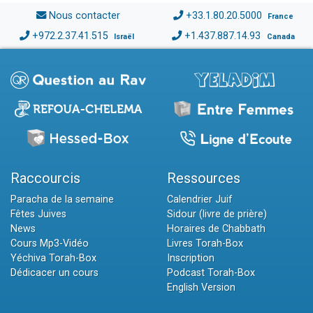
Nous contacter
+33.1.80.20.5000
France
+972.2.37.41.515
+1.437.887.14.93
Israël
Canada
Raccourcis
Ressources
Paracha de la semaine
Calendrier Juif
Fêtes Juives
Sidour (livre de prière)
News
Horaires de Chabbath
Cours Mp3-Vidéo
Livres Torah-Box
Yéchiva Torah-Box
Inscription
Dédicacer un cours
Podcast Torah-Box
English Version