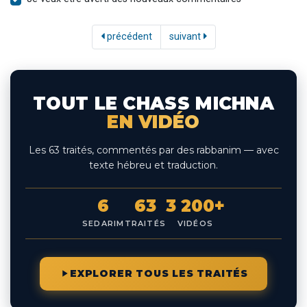
précédent
suivant
TOUT LE CHASS MICHNA
EN VIDÉO
Les 63 traités, commentés par des rabbanim — avec
texte hébreu et traduction.
6
63
3 200+
SEDARIM
TRAITÉS
VIDÉOS
EXPLORER TOUS LES TRAITÉS