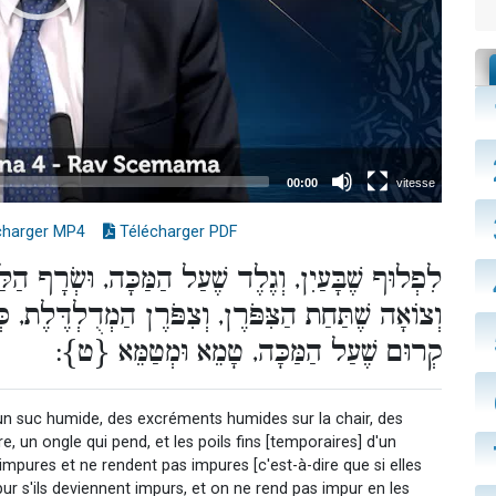
charger MP4
Télécharger PDF
לִפְלוּף שֶׁבָּעַיִן, וְגֶלֶד שֶׁעַל הַמַּכָּה, וּשְׂרָף הַל,
וְצוֹאָה שֶׁתַּחַת הַצִּפֹּרֶן, וְצִפֹּרֶן הַמְדֻלְדֶּלֶת.
קְרוּם שֶׁעַל הַמַּכָּה, טָמֵא וּמְטַמֵּא {ט}:
, un suc humide, des excréments humides sur la chair, des
, un ongle qui pend, et les poils fins [temporaires] d'un
mpures et ne rendent pas impures [c'est-à-dire que si elles
pur s'ils deviennent impurs, et on ne rend pas impur en les