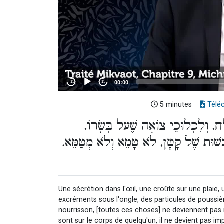
5 minutes
Télé
ַּח, וְלִכְלוּכֵי צוֹאָה שֶׁעַל בְּשָׂרוֹ
, כְּשׁוּת שֶׁל קָטָן, לֹא טָמֵא וְלֹא מְטַמֵּא
Une sécrétion dans l'œil, une croûte sur une plaie
excréments sous l'ongle, des particules de poussière
nourrisson, [toutes ces choses] ne deviennent pas i
sont sur le corps de quelqu'un, il ne devient pas im