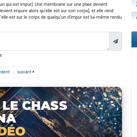
u'un qui est impur]. Une membrane sur une plaie devient
devient impure alors qu'elle est sur son corps], et elle rend
u'elle est sur le corps de quelqu'un d'impur est lui-même rendu
s
édent
suivant
 LE CHASS
NA
IDÉO