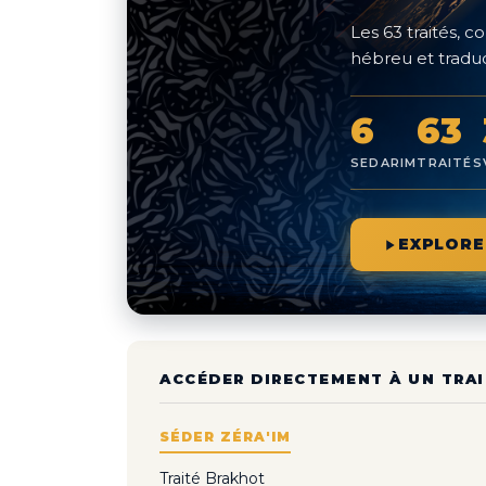
Les 63 traités,
hébreu et traduc
6
63
SEDARIM
TRAITÉS
EXPLORE
ACCÉDER DIRECTEMENT À UN TRAI
SÉDER ZÉRA'IM
Traité Brakhot