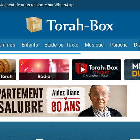
viennent de nous rejoindre sur WhatsApp
viennent de nous rejoindre sur WhatsApp
de donner son Maasser
es viennent de faire un don pour 5 jours de vacances aux Orphelins
es viennent de faire un don pour Diane, 80 ans, dans un appartement insalub
emmes
Enfants
Etude sur Texte
Musique
Paracha
Di
 viennent de demander une bénédiction
viennent de nous rejoindre sur WhatsApp
nnes viennent de faire un don pour Sauvez la jambe de Yohan
49 places pour étudier en groupe sur Zoom
lles musiques dans Torah-Box Music
viennent de nous rejoindre sur WhatsApp
viennent de nous rejoindre sur WhatsApp
viennent de nous rejoindre sur WhatsApp
les musiques dans Torah-Box Music
es viennent de faire un don pour Tsédaka : pauvres d'Israel