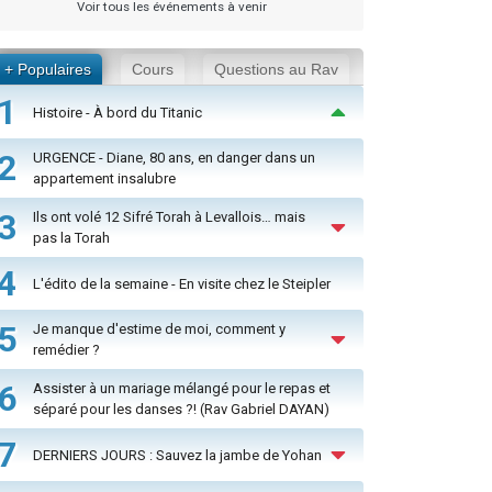
Voir tous les événements à venir
+ Populaires
Cours
Questions au Rav
1
Histoire - À bord du Titanic
2
URGENCE - Diane, 80 ans, en danger dans un
appartement insalubre
3
Ils ont volé 12 Sifré Torah à Levallois… mais
pas la Torah
4
L'édito de la semaine - En visite chez le Steipler
5
Je manque d'estime de moi, comment y
remédier ?
6
Assister à un mariage mélangé pour le repas et
séparé pour les danses ?! (Rav Gabriel DAYAN)
7
DERNIERS JOURS : Sauvez la jambe de Yohan