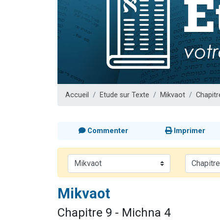
Nouvelle émis
61 personnes
Ariel vient 
Il reste 
Eva vient de
Accueil
Etude sur Texte
Mikvaot
Chapitr
Commenter
Imprimer
Mikvaot
Chapitre 9 - Michna 4