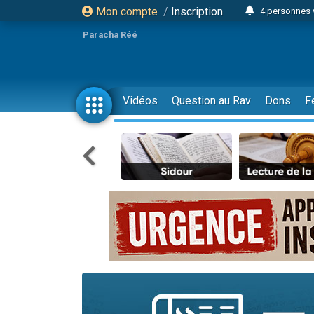
Mon compte
/
Inscription
4 personnes 
3 personnes 
Paracha Réé
Odaya vient 
3 personn
3 personn
Vidéos
Question au Rav
Dons
F
13 personnes
2 personnes 
30 perso
Il reste 
12 nouve
3 personnes 
2 personnes 
3 personnes 
2 nouvel
8 personn