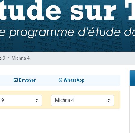
sion radio : Visions de grandeur n°104 : Le Chabbath et le Birkat Hamazone à 
 viennent de demander une bénédiction
de donner son Maasser
49 places pour étudier en groupe sur Zoom
 donner son Maasser
e 9
Michna 4
Envoyer
WhatsApp