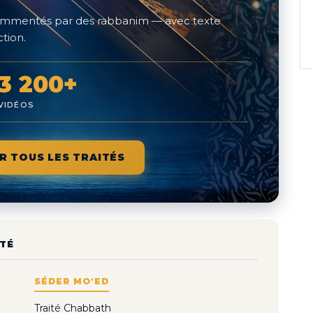
 commentés par des rabbanim — avec texte
tion.
3 200+
VIDÉOS
R TOUS LES TRAITÉS
TÉ
SÉDER MO'ED
Traité Chabbath