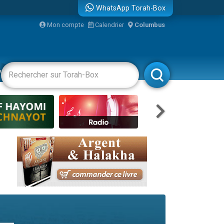
WhatsApp Torah-Box
Mon compte
Calendrier
Columbus
re
travers le temps
vertissements
Livres
Rabbanim
 leur maman
...