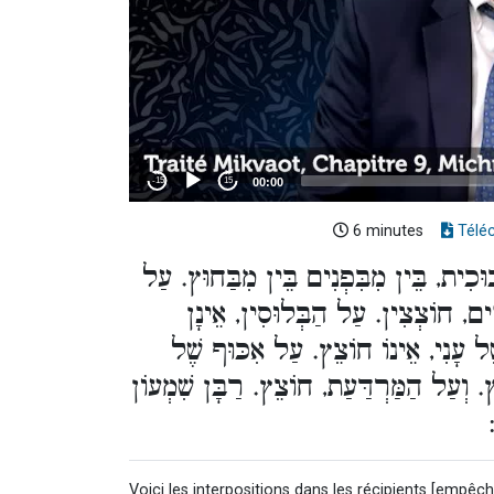
6 minutes
Télé
כוּכִית, בֵּין מִבִּפְנִים בֵּין מִבַּחוּץ. עַל
ִּים, חוֹצְצִין. עַל הַבְּלוּסִין, אֵינָן
ֶל עָנִי, אֵינוֹ חוֹצֵץ. עַל אִכּוּף שֶׁל
ץ. וְעַל הַמַּרְדַּעַת, חוֹצֵץ. רַבָּן שִׁמְעוֹן
Voici les interpositions dans les récipients [empêch