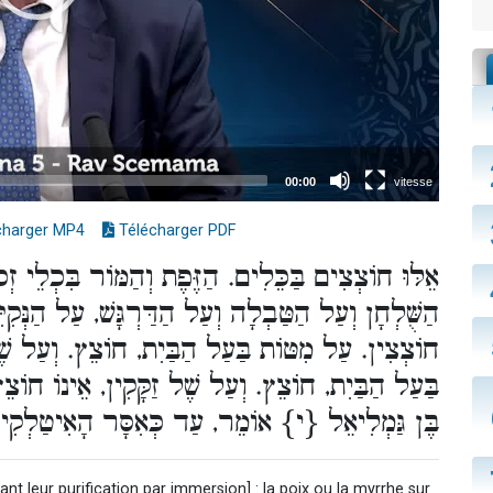
charger MP4
Télécharger PDF
אֵלּוּ חוֹצְצִים בַּכֵּלִים. הַזֶּפֶת וְהַמּוֹר בִּכְלֵי זְ
הַשֻּׁלְחָן וְעַל הַטַּבְלָה וְעַל הַדַּרְגָּשׁ, עַל הַנְּקִי
חוֹצְצִין. עַל מִטּוֹת בַּעַל הַבַּיִת, חוֹצֵץ. וְעַל שׁ
בַּעַל הַבַּיִת, חוֹצֵץ. וְעַל שֶׁל זַקָּקִין, אֵינוֹ חוֹצֵ
בֶּן גַּמְלִיאֵל {י} אוֹמֵר, עַד כְּאִסָּר הָאִיטַלְקִי:
ant leur purification par immersion] : la poix ou la myrrhe sur