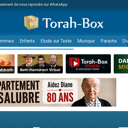
viennent de nous rejoindre sur WhatsApp
les musiques dans Torah-Box Music
es viennent de faire un don pour Tsédaka : pauvres d'Israel
es viennent de faire un don pour Diane, 80 ans, dans un appartement insalub
sion radio : Visions de grandeur n°104 : Le Chabbath et le Birkat Hamazone à 
emmes
Enfants
Etude sur Texte
Musique
Paracha
Di
 viennent de demander une bénédiction
nnes viennent de faire un don pour Sauvez la jambe de Yohan
49 places pour étudier en groupe sur Zoom
de donner son Maasser
ent de donner son Maasser
es viennent de faire un don pour 5 enfants déjà orphelins risquent de perdre
es viennent de faire un don pour Reloger Rivka, 6 enfants, victime de violences
 viennent de demander une bénédiction
49 places pour étudier en groupe sur Zoom
de donner son Maasser