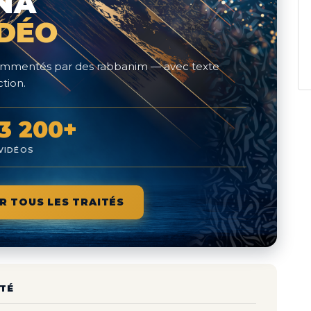
NA
IDÉO
 commentés par des rabbanim — avec texte
tion.
3 200+
VIDÉOS
R TOUS LES TRAITÉS
TÉ