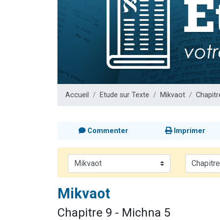
2 personnes 
2 personnes 
Malgorzata v
3 personnes 
2 personnes 
Accueil
Etude sur Texte
Mikvaot
Chapitr
Commenter
Imprimer
Mikvaot
Chapitre 9 - Michna 5