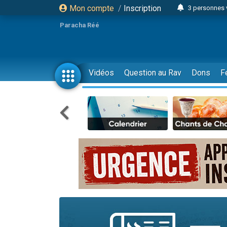
Mon compte
/
Inscription
3 personnes 
2 nouvel
Paracha Réé
8 personn
4 personn
Nouvelle émis
Vidéos
Question au Rav
Dons
F
61 personnes
39 perso
Il reste 
Ariel vient 
Nathaniel vi
6 personn
2 personn
10 personnes
Il reste 
Dovan vient 