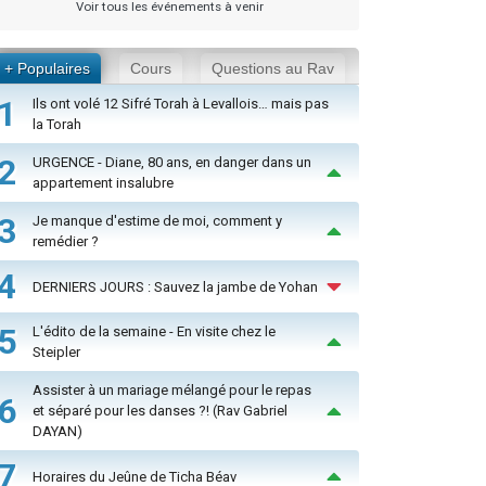
Voir tous les événements à venir
+ Populaires
Cours
Questions au Rav
1
Ils ont volé 12 Sifré Torah à Levallois… mais pas
la Torah
2
URGENCE - Diane, 80 ans, en danger dans un
appartement insalubre
3
Je manque d'estime de moi, comment y
remédier ?
4
DERNIERS JOURS : Sauvez la jambe de Yohan
5
L'édito de la semaine - En visite chez le
Steipler
Assister à un mariage mélangé pour le repas
6
et séparé pour les danses ?! (Rav Gabriel
DAYAN)
7
Horaires du Jeûne de Ticha Béav