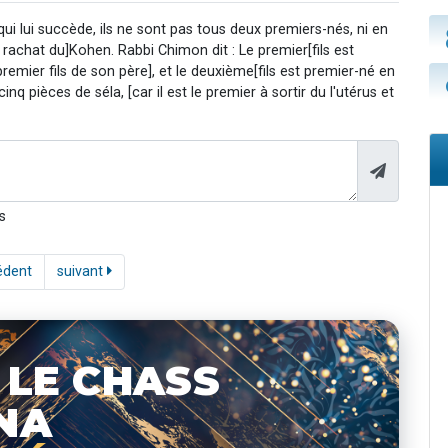
s]qui lui succède, ils ne sont pas tous deux premiers-nés, ni en
 rachat du]Kohen. Rabbi Chimon dit : Le premier[fils est
premier fils de son père], et le deuxième[fils est premier-né en
q pièces de séla, [car il est le premier à sortir du l'utérus et
s
édent
suivant
 LE CHASS
NA