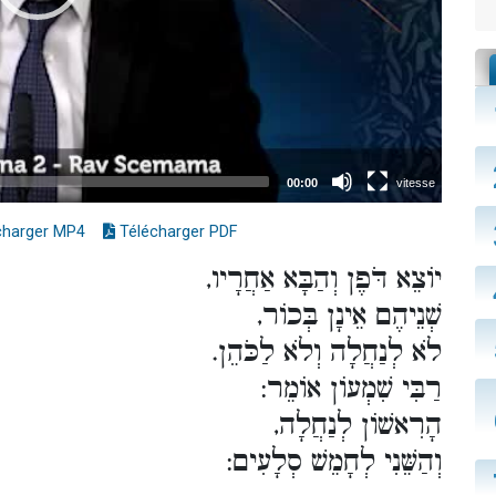
charger MP4
Télécharger PDF
יוֹצֵא דֹּפֶן וְהַבָּא אַחֲרָיו,
שְׁנֵיהֶם אֵינָן בְּכוֹר,
לֹא לְנַחֲלָה וְלֹא לַכֹּהֵן.
רַבִּי שִׁמְעוֹן אוֹמֵר:
הָרִאשׁוֹן לְנַחֲלָה,
וְהַשֵּׁנִי לְחָמֵשׁ סְלָעִים: