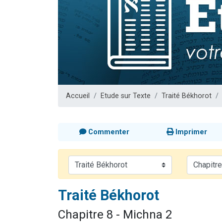
Dovan vient 
2 personnes 
2 personnes 
Malgorzata v
3 personnes 
Accueil
Etude sur Texte
Traité Békhorot
Commenter
Imprimer
Traité Békhorot
Chapitre 8 - Michna 2