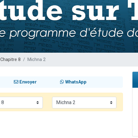
de donner son Maasser
viennent de nous rejoindre sur WhatsApp
viennent de nous rejoindre sur WhatsApp
ient de donner son Maasser
viennent de nous rejoindre sur WhatsApp
Chapitre 8
Michna 2
Envoyer
WhatsApp