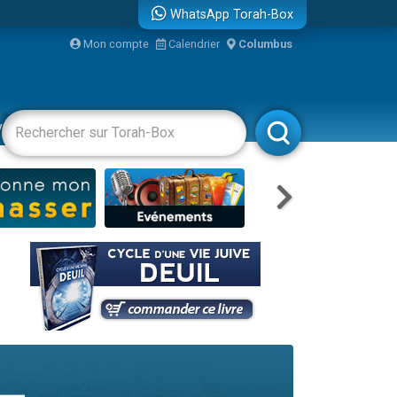
WhatsApp Torah-Box
Mon compte
Calendrier
Columbus
re
vertissements
Livres
Rabbanim
travers le temps
 leur maman
...