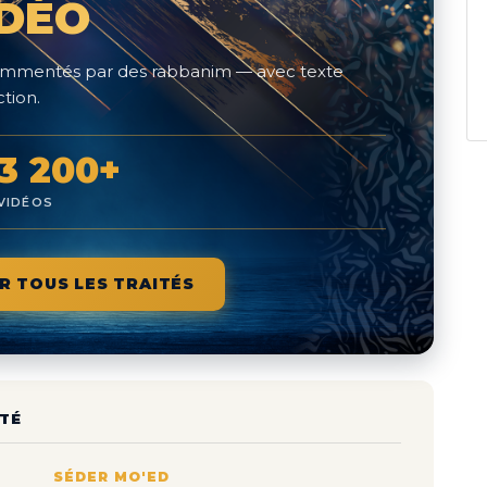
IDÉO
 commentés par des rabbanim — avec texte
tion.
3 200+
VIDÉOS
R TOUS LES TRAITÉS
TÉ
SÉDER MO'ED