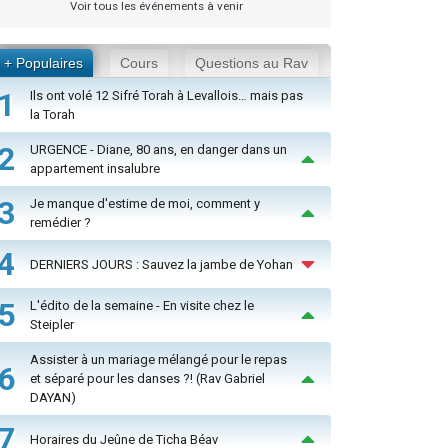
Voir tous les événements à venir
+ Populaires
Cours
Questions au Rav
1
Ils ont volé 12 Sifré Torah à Levallois… mais pas
la Torah
2
URGENCE - Diane, 80 ans, en danger dans un
appartement insalubre
3
Je manque d'estime de moi, comment y
remédier ?
4
DERNIERS JOURS : Sauvez la jambe de Yohan
5
L'édito de la semaine - En visite chez le
Steipler
Assister à un mariage mélangé pour le repas
6
et séparé pour les danses ?! (Rav Gabriel
DAYAN)
7
Horaires du Jeûne de Ticha Béav