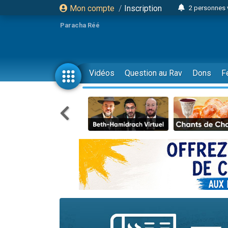
Mon compte
/
Inscription
2 personnes 
3 personnes 
Paracha Réé
2 nouvel
8 personn
4 personn
Vidéos
Question au Rav
Dons
F
Nouvelle émis
61 personnes
39 perso
Il reste 
Ariel vient 
Nathaniel vi
6 personn
2 personn
10 personnes
Il reste 