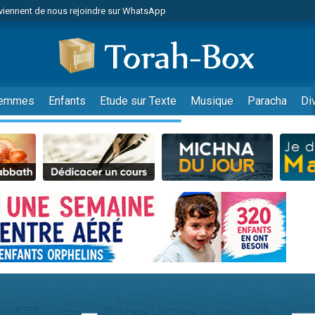
viennent de nous rejoindre sur WhatsApp
viennent de nous rejoindre sur WhatsApp
les musiques dans Torah-Box Music
es viennent de faire un don pour Tsédaka : pauvres d'Israel
es viennent de faire un don pour Diane, 80 ans, dans un appartement insalub
emmes
Enfants
Etude sur Texte
Musique
Paracha
Di
sion radio : Visions de grandeur n°104 : Le Chabbath et le Birkat Hamazone à 
 viennent de demander une bénédiction
nnes viennent de faire un don pour Sauvez la jambe de Yohan
49 places pour étudier en groupe sur Zoom
de donner son Maasser
ent de donner son Maasser
es viennent de faire un don pour 5 enfants déjà orphelins risquent de perdre
es viennent de faire un don pour Reloger Rivka, 6 enfants, victime de violences
 viennent de demander une bénédiction
49 places pour étudier en groupe sur Zoom