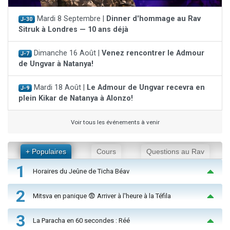
Mardi 8 Septembre |
Dinner d'hommage au Rav
J-30
Sitruk à Londres — 10 ans déjà
Dimanche 16 Août |
Venez rencontrer le Admour
J-7
de Ungvar à Natanya!
Mardi 18 Août |
Le Admour de Ungvar recevra en
J-9
plein Kikar de Natanya à Alonzo!
Voir tous les événements à venir
+ Populaires
Cours
Questions au Rav
1
Horaires du Jeûne de Ticha Béav
2
Mitsva en panique 😨 Arriver à l'heure à la Téfila
3
La Paracha en 60 secondes : Réé