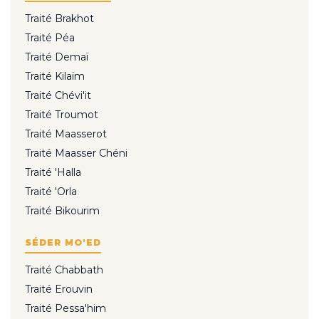
Traité Brakhot
Traité Péa
Traité Demaï
Traité Kilaïm
Traité Chévi'it
Traité Troumot
Traité Maasserot
Traité Maasser Chéni
Traité 'Halla
Traité 'Orla
Traité Bikourim
SÉDER MO'ED
Traité Chabbath
Traité Erouvin
Traité Pessa'him