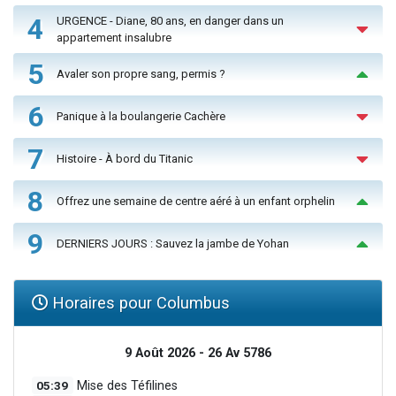
4
URGENCE - Diane, 80 ans, en danger dans un
appartement insalubre
5
Avaler son propre sang, permis ?
6
Panique à la boulangerie Cachère
7
Histoire - À bord du Titanic
8
Offrez une semaine de centre aéré à un enfant orphelin
9
DERNIERS JOURS : Sauvez la jambe de Yohan
Horaires pour Columbus
9 Août 2026 - 26 Av 5786
05:39
Mise des Téfilines