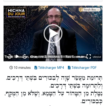
10 minutes
Télécharger MP4
Télécharger PDF
תְּרוּמַת מַעֲשֵׂר שָׁוָה לְבִכּוּרִים בִּשְׁתֵּי דְּרָכִים,
וְלִתְרוּמָה בִּשְׁתֵּי דְּרָכִים.
נִטֶּלֶת מִן הַטָּהוֹר עַל הַטָּמֵא, וְשֶׁלֹּא מִן הַמֻּקָּף,
כְּבִכּוּרִים.