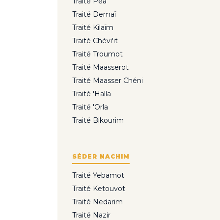
Traité Péa
Traité Demaï
Traité Kilaïm
Traité Chévi'it
Traité Troumot
Traité Maasserot
Traité Maasser Chéni
Traité 'Halla
Traité 'Orla
Traité Bikourim
SÉDER NACHIM
Traité Yebamot
Traité Ketouvot
Traité Nedarim
Traité Nazir