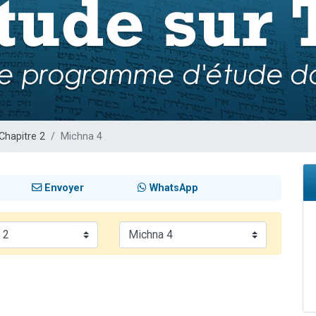
49 places pour étudier en groupe sur Zoom
lles musiques dans Torah-Box Music
 viennent de demander une bénédiction
49 places pour étudier en groupe sur Zoom
nes viennent de faire un don pour Diane, 80 ans, dans un appartement insalu
Chapitre 2
Michna 4
Envoyer
WhatsApp