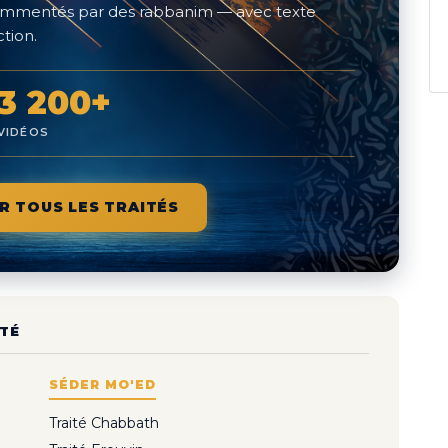
 commentés par des rabbanim — avec texte
tion.
3 200+
VIDÉOS
R TOUS LES TRAITÉS
TÉ
SÉDER MO'ED
Traité Chabbath