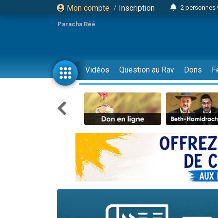
Mon compte
/
Inscription
2 personnes 
6 personnes 
Paracha Réé
4 personn
2 personn
17 personnes
Vidéos
Question au Rav
Dons
F
4 personnes 
Il reste 
Eva vient de
4 personnes 
3 personnes 
Odaya vient 
3 personn
2 personnes 
13 personnes
30 perso