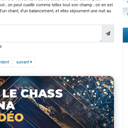
l ; on peut cueillir comme telles tout son champ ; on en est
un chant, d’un balancement, et elles séjournent une nuit au
s
édent
suivant
 LE CHASS
NA
IDÉO