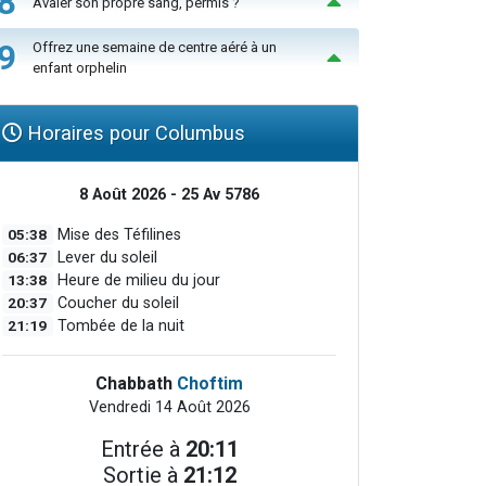
8
Avaler son propre sang, permis ?
9
Offrez une semaine de centre aéré à un
enfant orphelin
Horaires pour Columbus
8 Août 2026 - 25 Av 5786
05:38
Mise des Téfilines
06:37
Lever du soleil
13:38
Heure de milieu du jour
20:37
Coucher du soleil
21:19
Tombée de la nuit
Chabbath
Choftim
Vendredi 14 Août 2026
Entrée à
20:11
Sortie à
21:12