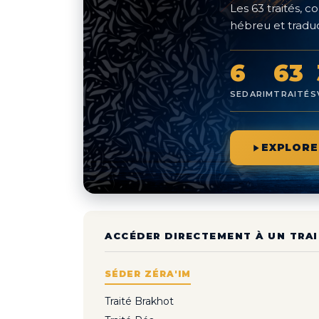
Les 63 traités,
hébreu et traduc
6
63
SEDARIM
TRAITÉS
EXPLORE
ACCÉDER DIRECTEMENT À UN TRAI
SÉDER ZÉRA'IM
Traité Brakhot