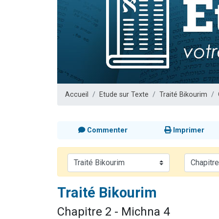
Il reste 
12 nouve
29 personnes
Il reste 
16 person
Accueil
Etude sur Texte
Traité Bikourim
Commenter
Imprimer
Traité Bikourim
Chapitre 2 - Michna 4