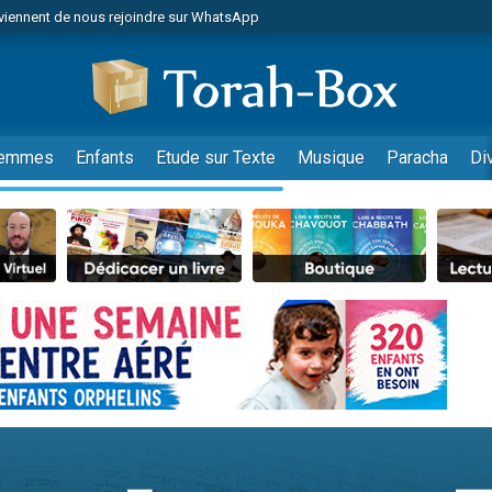
viennent de nous rejoindre sur WhatsApp
viennent de nous rejoindre sur WhatsApp
es viennent de faire un don pour Reloger Rivka, 6 enfants, victime de violences
es viennent de faire un don pour 1 Journée de Vacances Pour les Enfants
 viennent de demander une bénédiction
emmes
Enfants
Etude sur Texte
Musique
Paracha
Di
viennent de nous rejoindre sur WhatsApp
49 places pour étudier en groupe sur Zoom
 donner son Maasser
viennent de nous rejoindre sur WhatsApp
viennent de nous rejoindre sur WhatsApp
de donner son Maasser
es viennent de faire un don pour 5 jours de vacances aux Orphelins
viennent de nous rejoindre sur WhatsApp
 viennent de demander une bénédiction
nnes viennent de faire un don pour Sauvez la jambe de Yohan