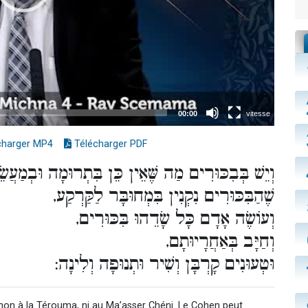
charger MP4
Télécharger PDF
וְיֵשׁ בְּבִכּוּרִים מַה שֶּׁאֵין כֵּן בִּתְרוּמָה וּבְמַעֲש,
שֶׁהַבִּכּוּרִים נִקְנִין בִּמְחוּבָּר לַקַּרְקַע,
וְעוֹשֶׂה אָדָם כָּל שָׂדֵהוּ בִּכּוּרִים,
וְחַיָּב בְּאַחֲרָיוּתָם,
וּטְעוּנִים קָרְבָּן וְשִׁיר וּתְנוּפָה וְלִינָה:
 non à la Térouma, ni au Ma’asser Chéni. Le Cohen peut