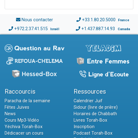
Nous contacter
+33.1.80.20.5000
France
+972.2.37.41.515
+1.437.887.14.93
Israël
Canada
Raccourcis
Ressources
Paracha de la semaine
Calendrier Juif
Fêtes Juives
Sidour (livre de prière)
News
Horaires de Chabbath
Cours Mp3-Vidéo
Livres Torah-Box
Yéchiva Torah-Box
Inscription
Dédicacer un cours
Podcast Torah-Box