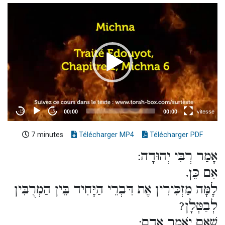
7 minutes
Télécharger MP4
Télécharger PDF
אָמַר רְבִּי יְהוּדָה:
אִם כֵּן,
לָמָּה מַזְכִּירִין אֶת דִּבְרֵי הַיָּחִיד בֵּין הַמְרֻבִּין
לְבַטְּלָן?
שֶׁאִם יֹאמַר אָדָם: