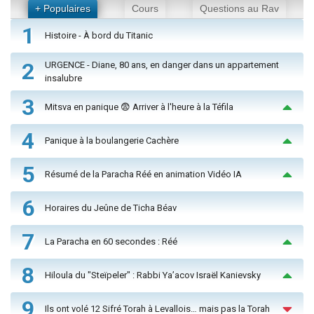
+ Populaires
Cours
Questions au Rav
1
Histoire - À bord du Titanic
2
URGENCE - Diane, 80 ans, en danger dans un appartement
insalubre
3
Mitsva en panique 😨 Arriver à l'heure à la Téfila
4
Panique à la boulangerie Cachère
5
Résumé de la Paracha Réé en animation Vidéo IA
6
Horaires du Jeûne de Ticha Béav
7
La Paracha en 60 secondes : Réé
8
Hiloula du "Steïpeler" : Rabbi Ya’acov Israël Kanievsky
9
Ils ont volé 12 Sifré Torah à Levallois… mais pas la Torah