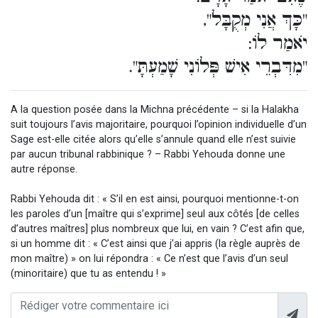
"כָּךְ אֲנִי מְקֻבָּל",
יֹאמַר לוֹ:
"מִדִּבְרֵי אִישׁ פְּלוֹנִי שָׁמַעְתָּ".
A la question posée dans la Michna précédente – si la Halakha
suit toujours l’avis majoritaire, pourquoi l’opinion individuelle d’un
Sage est-elle citée alors qu’elle s’annule quand elle n’est suivie
par aucun tribunal rabbinique ? – Rabbi Yehouda donne une
autre réponse.
Rabbi Yehouda dit : « S’il en est ainsi, pourquoi mentionne-t-on
les paroles d’un [maître qui s’exprime] seul aux côtés [de celles
d’autres maîtres] plus nombreux que lui, en vain ? C’est afin que,
si un homme dit : « C’est ainsi que j’ai appris (la règle auprès de
mon maître) » on lui répondra : « Ce n’est que l’avis d’un seul
(minoritaire) que tu as entendu ! »