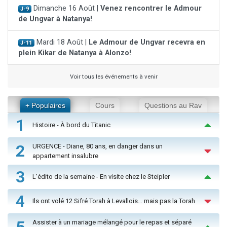
Dimanche 16 Août |
Venez rencontrer le Admour
J-9
de Ungvar à Natanya!
Mardi 18 Août |
Le Admour de Ungvar recevra en
J-11
plein Kikar de Natanya à Alonzo!
Voir tous les événements à venir
+ Populaires
Cours
Questions au Rav
1
Histoire - À bord du Titanic
2
URGENCE - Diane, 80 ans, en danger dans un
appartement insalubre
3
L'édito de la semaine - En visite chez le Steipler
4
Ils ont volé 12 Sifré Torah à Levallois… mais pas la Torah
5
Assister à un mariage mélangé pour le repas et séparé