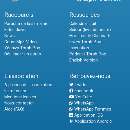
Raccourcis
Ressources
Paracha de la semaine
Calendrier Juif
Fêtes Juives
Sidour (livre de prière)
News
Horaires de Chabbath
Cours Mp3-Vidéo
Livres Torah-Box
Yéchiva Torah-Box
Inscription
Dédicacer un cours
Podcast Torah-Box
English Version
L'association
Retrouvez-nous...
A propos de l'association
Twitter
Faire un don !
Facebook
Mentions légales
YouTube
Nous contacter
WhatsApp
Aide (FAQ)
WhatsApp Femmes
Application iOS
Application Android