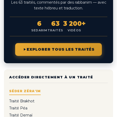
Les 63 traités, commentés par des rabbanim — avec
texte hébreu et traduction.
6
63
3 200+
SEDARIM
TRAITÉS
VIDÉOS
EXPLORER TOUS LES TRAITÉS
ACCÉDER DIRECTEMENT À UN TRAITÉ
SÉDER ZÉRA'IM
Traité Brakhot
Traité Péa
Traité Demaï