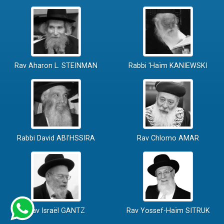
Rav Aharon L. STEINMAN
Rabbi 'Haïm KANIEWSKI
Rabbi David ABI'HSSIRA
Rav Chlomo AMAR
Rav Israël GANTZ
Rav Yossef-Haïm SITRUK