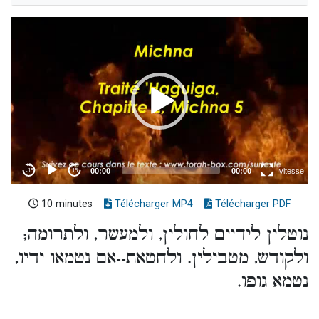
10 minutes
Télécharger MP4
Télécharger PDF
נוטלין לידיים לחולין, ולמעשר, ולתרומה;
ולקודש, מטבילין. ולחטאת--אם נטמאו ידיו,
נטמא גופו.