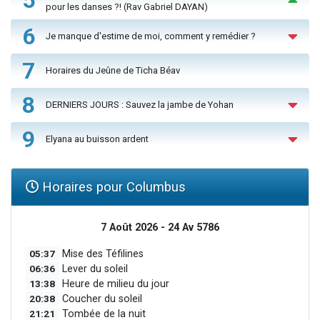
pour les danses ?! (Rav Gabriel DAYAN)
6
Je manque d'estime de moi, comment y remédier ?
7
Horaires du Jeûne de Ticha Béav
8
DERNIERS JOURS : Sauvez la jambe de Yohan
9
Elyana au buisson ardent
Horaires pour Columbus
7 Août 2026 - 24 Av 5786
05:37
Mise des Téfilines
06:36
Lever du soleil
13:38
Heure de milieu du jour
20:38
Coucher du soleil
21:21
Tombée de la nuit