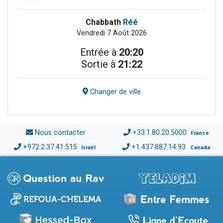
Chabbath
Réé
Vendredi 7 Août 2026
Entrée à
20:20
Sortie à
21:22
Changer de ville
Nous contacter
+33.1.80.20.5000
France
+972.2.37.41.515
+1.437.887.14.93
Israël
Canada