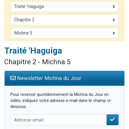
Nouvelle émission radio : Visions de grandeur n°104 : Le Chabbath et le Birkat Hamazone à travers le temps
61 personnes viennent de demander une bénédiction
Ariel vient de donner son Maasser
Il reste 49 places pour étudier en groupe sur Zoom
Eva vient de donner son Maasser
Traité 'Haguiga
Chapitre 2 - Michna 5
Newsletter Michna du Jour
Pour recevoir quotidiennement la Michna du Jour en
vidéo, indiquez votre adresse e-mail dans le champ ci-
dessous.