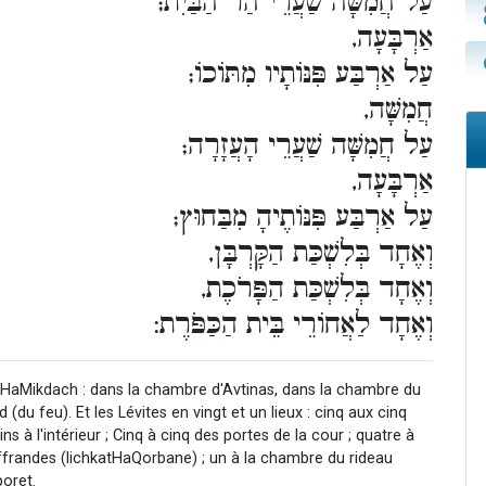
עַל חֲמִשָּׁה שַׁעֲרֵי הַר הַבַּיִת;
אַרְבָּעָה,
עַל אַרְבַּע פִּנּוֹתָיו מִתּוֹכוֹ;
חֲמִשָּׁה,
עַל חֲמִשָּׁה שַׁעֲרֵי הָעֲזָרָה;
אַרְבָּעָה,
עַל אַרְבַּע פִּנּוֹתֶיהָ מִבַּחוּץ;
וְאֶחָד בְּלִשְׁכַּת הַקָּרְבָּן,
וְאֶחָד בְּלִשְׁכַּת הַפָּרֹכֶת,
וְאֶחָד לַאֲחוֹרֵי בֵּית הַכַּפֹּרֶת:
h HaMikdach : dans la chambre d'Avtinas, dans la chambre du
(du feu). Et les Lévites en vingt et un lieux : cinq aux cinq
 à l'intérieur ; Cinq à cinq des portes de la cour ; quatre à
ffrandes (lichkatHaQorbane) ; un à la chambre du rideau
poret.