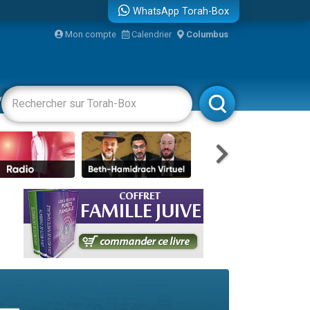
WhatsApp Torah-Box
Mon compte
Calendrier
Columbus
re
vertissements
Livres
Rabbanim