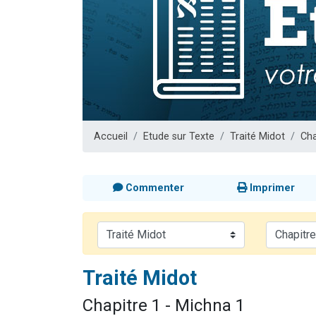
Nouvelle émis
61 personnes
Ariel vient 
Il reste 
Eva vient de
Accueil
Etude sur Texte
Traité Midot
Cha
Commenter
Imprimer
Traité Midot
Chapitre 1 - Michna 1