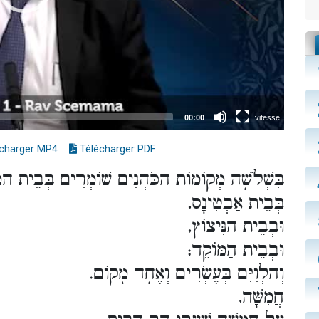
charger MP4
Télécharger PDF
בִּשְׁלֹשָׁה מְקוֹמוֹת הַכֹּהֲנִים שׁוֹמְרִים בְּבֵית הַמִ:
בְּבֵית אַבְטִינָס,
וּבְבֵית הַנִּיצוֹץ,
וּבְבֵית הַמּוֹקֵד;
וְהַלְוִיִּם בְּעֶשְׂרִים וְאֶחָד מָקוֹם.
חֲמִשָּׁה,