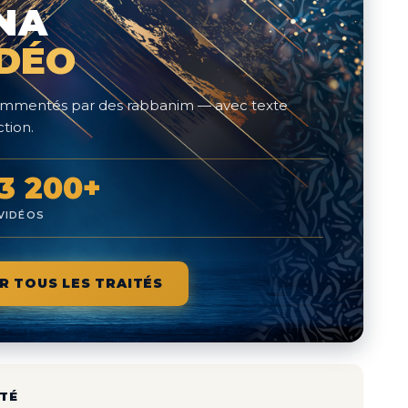
NA
IDÉO
 commentés par des rabbanim — avec texte
tion.
3 200+
VIDÉOS
R TOUS LES TRAITÉS
TÉ