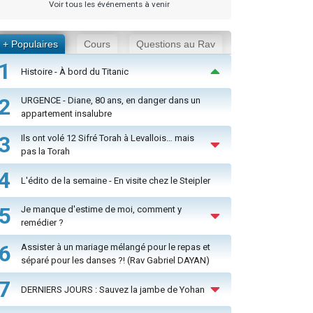
Voir tous les événements à venir
+ Populaires
Cours
Questions au Rav
1
Histoire - À bord du Titanic
2
URGENCE - Diane, 80 ans, en danger dans un
appartement insalubre
3
Ils ont volé 12 Sifré Torah à Levallois… mais
pas la Torah
4
L'édito de la semaine - En visite chez le Steipler
5
Je manque d'estime de moi, comment y
remédier ?
6
Assister à un mariage mélangé pour le repas et
séparé pour les danses ?! (Rav Gabriel DAYAN)
7
DERNIERS JOURS : Sauvez la jambe de Yohan