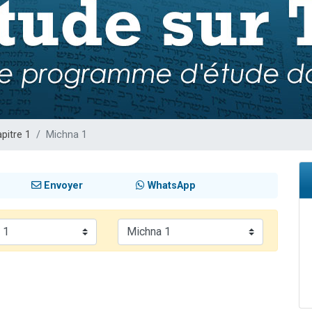
sion radio : Visions de grandeur n°104 : Le Chabbath et le Birkat Hamazone à 
 viennent de demander une bénédiction
de donner son Maasser
49 places pour étudier en groupe sur Zoom
 donner son Maasser
pitre 1
Michna 1
Envoyer
WhatsApp