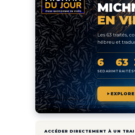
MICH
EN V
Les 63 traités,
hébreu et traduc
6
63
SEDARIM
TRAITÉS
EXPLORE
ACCÉDER DIRECTEMENT À UN TRAI