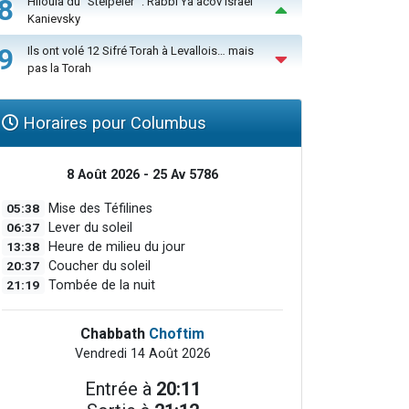
8
Hiloula du "Steïpeler" : Rabbi Ya’acov Israël
Kanievsky
9
Ils ont volé 12 Sifré Torah à Levallois… mais
pas la Torah
Horaires pour Columbus
8 Août 2026 - 25 Av 5786
05:38
Mise des Téfilines
06:37
Lever du soleil
13:38
Heure de milieu du jour
20:37
Coucher du soleil
21:19
Tombée de la nuit
Chabbath
Choftim
Vendredi 14 Août 2026
Entrée à
20:11