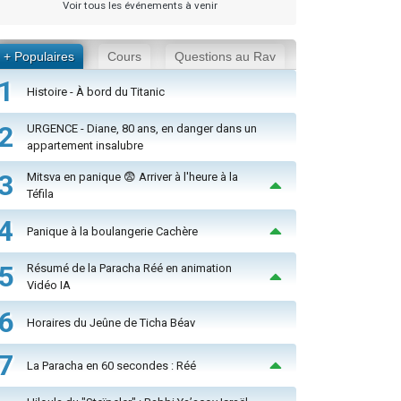
Voir tous les événements à venir
+ Populaires
Cours
Questions au Rav
1
Histoire - À bord du Titanic
2
URGENCE - Diane, 80 ans, en danger dans un
appartement insalubre
3
Mitsva en panique 😨 Arriver à l'heure à la
Téfila
4
Panique à la boulangerie Cachère
5
Résumé de la Paracha Réé en animation
Vidéo IA
6
Horaires du Jeûne de Ticha Béav
7
La Paracha en 60 secondes : Réé