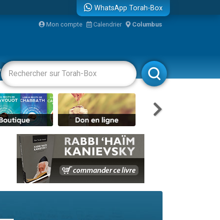
WhatsApp Torah-Box
bre
Mon compte
Calendrier
Columbus
...
vertissements
Livres
Rabbanim