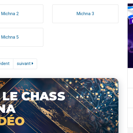
Michna 2
Michna 3
Michna 5
édent
suivant
 LE CHASS
NA
IDÉO