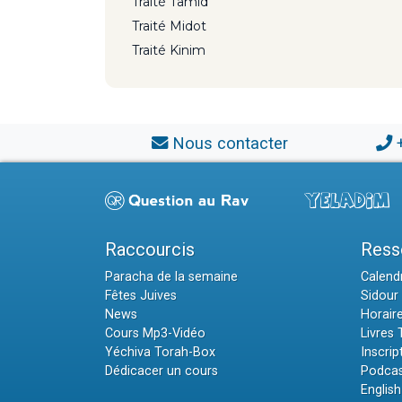
Traité Tamid
Traité Midot
Traité Kinim
Nous contacter
Raccourcis
Ress
Paracha de la semaine
Calendr
Fêtes Juives
Sidour 
News
Horair
Cours Mp3-Vidéo
Livres
Yéchiva Torah-Box
Inscrip
Dédicacer un cours
Podcas
English