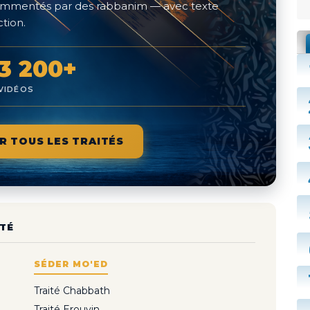
 commentés par des rabbanim — avec texte
tion.
3 200+
VIDÉOS
R TOUS LES TRAITÉS
TÉ
SÉDER MO'ED
Traité Chabbath
Traité Erouvin