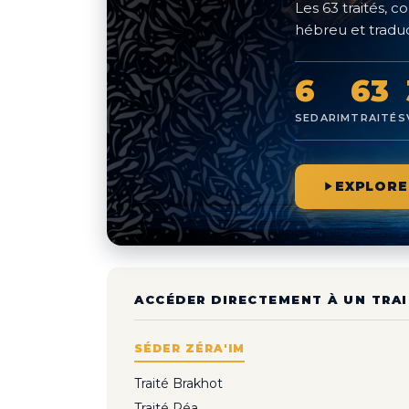
Les 63 traités,
hébreu et traduc
6
63
SEDARIM
TRAITÉS
EXPLORE
ACCÉDER DIRECTEMENT À UN TRAI
SÉDER ZÉRA'IM
Traité Brakhot
Traité Péa