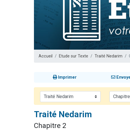
13 personnes
30 perso
Il reste 
12 nouve
29 personnes
Accueil
Etude sur Texte
Traité Nedarim
Imprimer
Envoy
Traité Nedarim
Chapitre 2