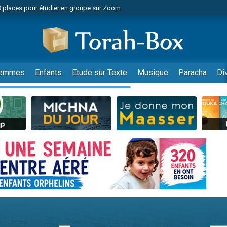
49 places pour étudier en groupe sur Zoom
nes viennent de faire un don pour Diane, 80 ans, dans un appartement insalu
viennent de nous rejoindre sur WhatsApp
viennent de nous rejoindre sur WhatsApp
es viennent de faire un don pour Reloger Rivka, 6 enfants, victime de violences
emmes
Enfants
Etude sur Texte
Musique
Paracha
Di
es viennent de faire un don pour 1 Journée de Vacances Pour les Enfants
 viennent de demander une bénédiction
viennent de nous rejoindre sur WhatsApp
49 places pour étudier en groupe sur Zoom
 donner son Maasser
viennent de nous rejoindre sur WhatsApp
viennent de nous rejoindre sur WhatsApp
de donner son Maasser
es viennent de faire un don pour 5 jours de vacances aux Orphelins
viennent de nous rejoindre sur WhatsApp