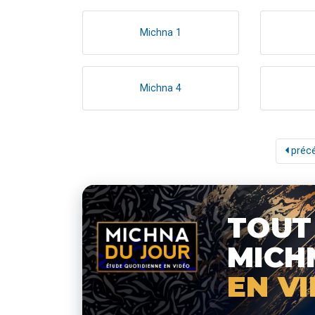
Michna 1
Michna 4
préc
TOUT
MICH
EN V