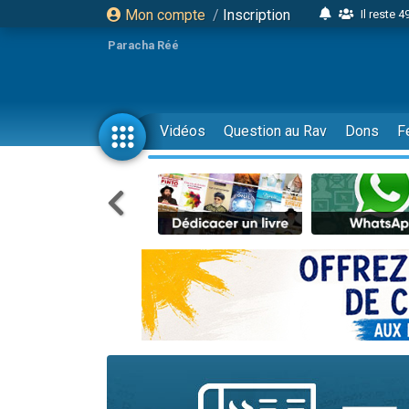
Mon compte
/
Inscription
Il reste 
16 person
Paracha Réé
2 personnes 
6 personnes 
4 personn
Vidéos
Question au Rav
Dons
F
2 personn
17 personnes
4 personnes 
Il reste 
Eva vient de
4 personnes 
3 personnes 
Odaya vient 
3 personn
2 personnes 