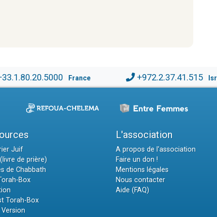
+33.1.80.20.5000
+972.2.37.41.515
France
Is
ources
L'association
ier Juif
A propos de l'association
(livre de prière)
Faire un don !
es de Chabbath
Mentions légales
 Torah-Box
Nous contacter
tion
Aide (FAQ)
t Torah-Box
 Version