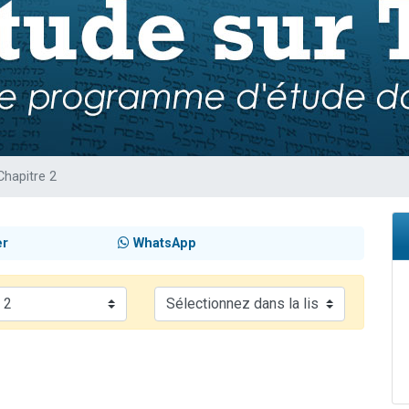
 viennent de demander une bénédiction
nnes viennent de faire un don pour Sauvez la jambe de Yohan
49 places pour étudier en groupe sur Zoom
lles musiques dans Torah-Box Music
 viennent de demander une bénédiction
Chapitre 2
er
WhatsApp