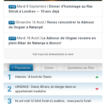
Mardi 8 Septembre |
Dinner d'hommage au Rav
J-32
Sitruk à Londres — 10 ans déjà
Dimanche 16 Août |
Venez rencontrer le Admour
J-9
de Ungvar à Natanya!
Mardi 18 Août |
Le Admour de Ungvar recevra en
J-11
plein Kikar de Natanya à Alonzo!
Voir tous les événements à venir
+ Populaires
Cours
Questions au Rav
1
Histoire - À bord du Titanic
2
URGENCE - Diane, 80 ans, en danger dans un
appartement insalubre
3
Ils ont volé 12 Sifré Torah à Levallois… mais pas la Torah