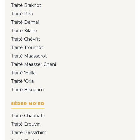
Traité Brakhot
Traité Péa
Traité Demaï
Traité Kilaïm
Traité Chévi'it
Traité Troumot
Traité Maasserot
Traité Maasser Chéni
Traité 'Halla
Traité 'Orla
Traité Bikourim
SÉDER MO'ED
Traité Chabbath
Traité Erouvin
Traité Pessa'him