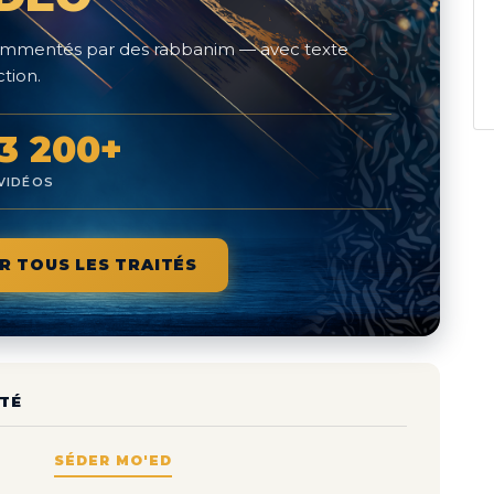
 commentés par des rabbanim — avec texte
tion.
3 200+
VIDÉOS
R TOUS LES TRAITÉS
TÉ
SÉDER MO'ED