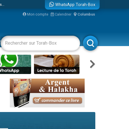
...
WhatsApp Torah-Box
Mon compte
Calendrier
Columbus
vertissements
Livres
Rabbanim
bre