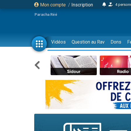
Mon compte
/
Inscription
4 personn
2 personn
Paracha Réé
17 personnes
4 personnes 
Il reste 
Vidéos
Question au Rav
Dons
F
23 person
Eva vient de
4 personnes 
3 personnes 
3 personn
Odaya vient 
2 personnes 
13 personnes
12 nouve
30 perso