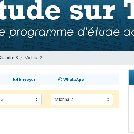
49 places pour étudier en groupe sur Zoom
viennent de nous rejoindre sur WhatsApp
viennent de nous rejoindre sur WhatsApp
les musiques dans Torah-Box Music
viennent de nous rejoindre sur WhatsApp
Chapitre 3
Michna 2
Envoyer
WhatsApp