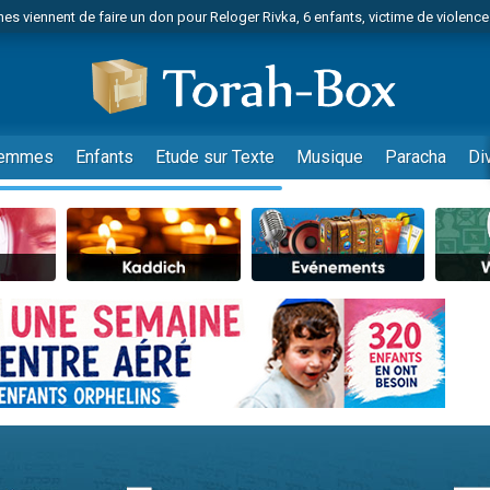
es viennent de faire un don pour Reloger Rivka, 6 enfants, victime de violences
es viennent de faire un don pour 1 Journée de Vacances Pour les Enfants
 viennent de demander une bénédiction
viennent de nous rejoindre sur WhatsApp
49 places pour étudier en groupe sur Zoom
emmes
Enfants
Etude sur Texte
Musique
Paracha
Di
nes viennent de faire un don pour Diane, 80 ans, dans un appartement insalu
 donner son Maasser
viennent de nous rejoindre sur WhatsApp
viennent de nous rejoindre sur WhatsApp
es viennent de faire un don pour 5 jours de vacances aux Orphelins
de donner son Maasser
viennent de nous rejoindre sur WhatsApp
 viennent de demander une bénédiction
lles musiques dans Torah-Box Music
nnes viennent de faire un don pour Sauvez la jambe de Yohan