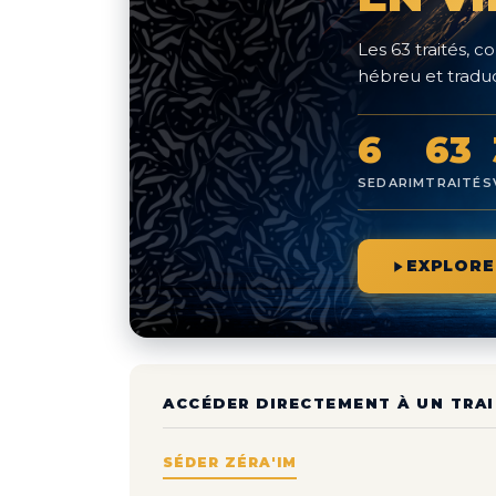
Les 63 traités,
hébreu et traduc
6
63
SEDARIM
TRAITÉS
EXPLORE
ACCÉDER DIRECTEMENT À UN TRAI
SÉDER ZÉRA'IM