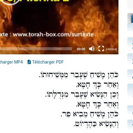
charger MP4
Télécharger PDF
כֹּהֵן מָשִׁיחַ שֶׁעָבַר מִמְּשִׁיחוּתוֹ,
וְאַחַר כָּךְ חָטָא,
וְכֵן הַנָּשִׂיא שֶׁעָבַר מִגְּדֻלָּתוֹ,
וְאַחַר כָּךְ חָטָא,
כֹּהֵן מָשִׁיחַ מֵבִיא פַר,
וְהַנָּשִׂיא כַּהֶדְיוֹט.