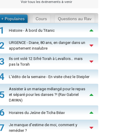
Voir tous les événements à venir
+ Populaires
Cours
Questions au Rav
1
Histoire - À bord du Titanic
2
URGENCE - Diane, 80 ans, en danger dans un
appartement insalubre
3
Ils ont volé 12 Sifré Torah à Levallois… mais
pas la Torah
4
L'édito de la semaine - En visite chez le Steipler
Assister à un mariage mélangé pour le repas
5
et séparé pour les danses ?! (Rav Gabriel
DAYAN)
6
Horaires du Jeûne de Ticha Béav
7
Je manque d'estime de moi, comment y
remédier ?