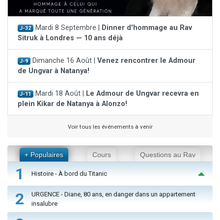
Mardi 8 Septembre |
Dinner d'hommage au Rav
J-32
Sitruk à Londres — 10 ans déjà
Dimanche 16 Août |
Venez rencontrer le Admour
J-9
de Ungvar à Natanya!
Mardi 18 Août |
Le Admour de Ungvar recevra en
J-11
plein Kikar de Natanya à Alonzo!
Voir tous les événements à venir
+ Populaires
Cours
Questions au Rav
1
Histoire - À bord du Titanic
2
URGENCE - Diane, 80 ans, en danger dans un appartement
insalubre