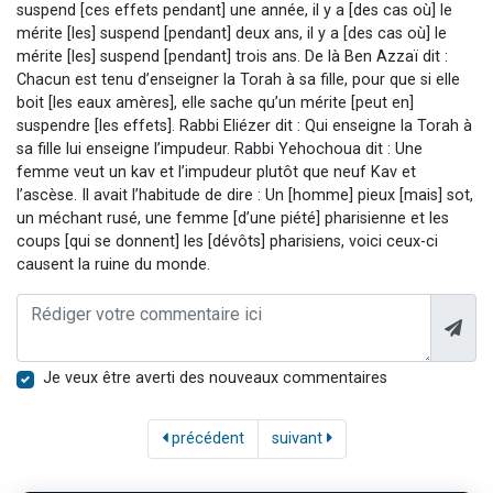
suspend [ces effets pendant] une année, il y a [des cas où] le
mérite [les] suspend [pendant] deux ans, il y a [des cas où] le
mérite [les] suspend [pendant] trois ans. De là Ben Azzaï dit :
Chacun est tenu d’enseigner la Torah à sa fille, pour que si elle
boit [les eaux amères], elle sache qu’un mérite [peut en]
suspendre [les effets]. Rabbi Eliézer dit : Qui enseigne la Torah à
sa fille lui enseigne l’impudeur. Rabbi Yehochoua dit : Une
femme veut un kav et l’impudeur plutôt que neuf Kav et
l’ascèse. Il avait l’habitude de dire : Un [homme] pieux [mais] sot,
un méchant rusé, une femme [d’une piété] pharisienne et les
coups [qui se donnent] les [dévôts] pharisiens, voici ceux-ci
causent la ruine du monde.
Je veux être averti des nouveaux commentaires
précédent
suivant