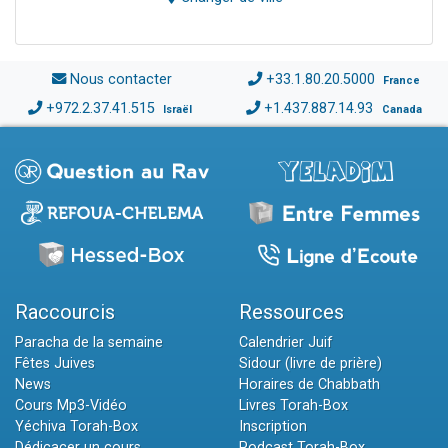
Nous contacter
+33.1.80.20.5000
France
+972.2.37.41.515
+1.437.887.14.93
Israël
Canada
Raccourcis
Ressources
Paracha de la semaine
Calendrier Juif
Fêtes Juives
Sidour (livre de prière)
News
Horaires de Chabbath
Cours Mp3-Vidéo
Livres Torah-Box
Yéchiva Torah-Box
Inscription
Dédicacer un cours
Podcast Torah-Box