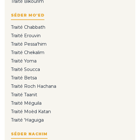
Traité Bikourim
SÉDER MO'ED
Traité Chabbath
Traité Erouvin
Traité Pessa'him
Traité Chekalim
Traité Yoma
Traité Soucca
Traité Betsa
Traité Roch Hachana
Traité Taanit
Traité Méguila
Traité Moèd Katan
Traité 'Haguiga
SÉDER NACHIM