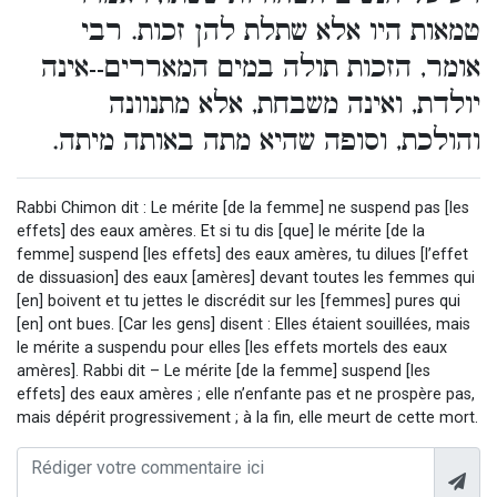
טמאות היו אלא שתלת להן זכות. רבי
אומר, הזכות תולה במים המאררים--אינה
יולדת, ואינה משבחת, אלא מתנוונה
והולכת, וסופה שהיא מתה באותה מיתה.
Rabbi Chimon dit : Le mérite [de la femme] ne suspend pas [les
effets] des eaux amères. Et si tu dis [que] le mérite [de la
femme] suspend [les effets] des eaux amères, tu dilues [l’effet
de dissuasion] des eaux [amères] devant toutes les femmes qui
[en] boivent et tu jettes le discrédit sur les [femmes] pures qui
[en] ont bues. [Car les gens] disent : Elles étaient souillées, mais
le mérite a suspendu pour elles [les effets mortels des eaux
amères]. Rabbi dit – Le mérite [de la femme] suspend [les
effets] des eaux amères ; elle n’enfante pas et ne prospère pas,
mais dépérit progressivement ; à la fin, elle meurt de cette mort.