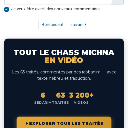
Je veux être averti des nouveaux commentaires
précédent
suivant
TOUT LE CHASS MICHNA
EN VIDÉO
Les 63 traités, commentés par des rabbanim — avec
texte hébreu et traduction.
6
63
3 200+
SEDARIM
TRAITÉS
VIDÉOS
EXPLORER TOUS LES TRAITÉS