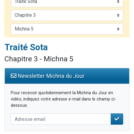
3 personnes viennent de nous rejoindre sur WhatsApp
11 personnes viennent de demander une bénédiction
Il reste 49 places pour étudier en groupe sur Zoom
3 personnes viennent de faire un don pour Diane, 80 ans, dans un appartement insalubre
5 personnes viennent de faire un don pour Reloger Rivka, 6 enfants, victime de violences...
Traité Sota
Chapitre 3 - Michna 5
Newsletter Michna du Jour
Pour recevoir quotidiennement la Michna du Jour en
vidéo, indiquez votre adresse e-mail dans le champ ci-
dessous.