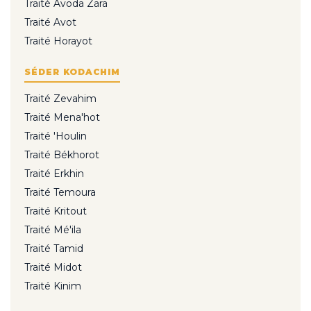
Traité Avoda Zara
Traité Avot
Traité Horayot
SÉDER KODACHIM
Traité Zevahim
Traité Mena'hot
Traité 'Houlin
Traité Békhorot
Traité Erkhin
Traité Temoura
Traité Kritout
Traité Mé'ila
Traité Tamid
Traité Midot
Traité Kinim