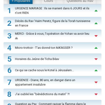
+ Populaires
Cours
Questions au Rav
1
URGENCE MARIAGE : Ils se marient dans 6 JOURS et ils
n'ont RIEN
2
Décès du Rav ‘Haïm Peretz, figure de la Torah tunisienne
en France
3
MERCI - Grâce à vous, l'opération de Yohan va avoir lieu
🙏
4
Micro-trottoir - T'as donné ton MA’ASSER ?
5
Horaires du Jeûne de Ticha Béav
6
Ce qui se cache sous le Kotel à Jérusalem...
7
URGENCE - Diane, 80 ans, en danger dans un
appartement insalubre
8
J'ai oublié les "bénédictions du matin" ?!
Question au Psy : Comment raviver la flamme dans le