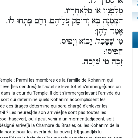
אוֹ סָמוּךְ לוֹ,
מִלְּפָנָיו אוֹ מִלְּאַחֲרָיו.
הַמְּמֻנֶּה בָּא וְדוֹפֵק עֲלֵיהֶם, וְהֵם פָּתְחוּ לוֹ.
אָמַר לָהֶן:
מִי שֶׁטָּבַל, יָבוֹא וְיָפִיס.
הֵפִיסוּ;
זָכָה מִי שֶׁזָּכָה.
 Temple : Parmi les membres de la famille de Kohanim qui
enlever[les cendres]de l'autel se lève tôt et s'immerge[dans un
 dans la cour du Temple. Il doit s'immerger]avant l'arrivée[du
u sort qui détermine quels Kohanim accomplissent les
 de ces tirages détermine qui sera chargé d'enlever les
t-il ? Les heures[de son arrivée]ne sont pas toutes les
coq [hagever], ou[il peut venir à un moment]adjacent, soit
]désigné arrive[à la Chambre du Brasier, où les Kohanim de la
a porte]pour les[avertir de lui ouvrir]. Et[quand]ils lui