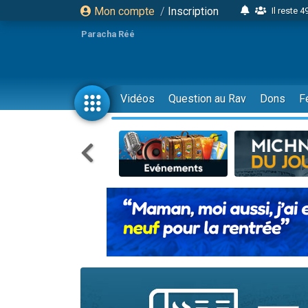
Mon compte
/
Inscription
Il reste 
16 person
Paracha Réé
2 personnes 
6 personnes 
4 personn
Vidéos
Question au Rav
Dons
F
2 personn
17 personnes
4 personnes 
Il reste 
Eva vient de
4 personnes 
3 personnes 
Odaya vient 
3 personn
2 personnes 