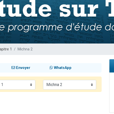
 viennent de demander une bénédiction
nnes viennent de faire un don pour Sauvez la jambe de Yohan
49 places pour étudier en groupe sur Zoom
lles musiques dans Torah-Box Music
 viennent de demander une bénédiction
apitre 1
Michna 2
Envoyer
WhatsApp