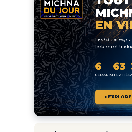
TOUT
MICH
EN V
Les 63 traités,
hébreu et traduc
6
63
SEDARIM
TRAITÉS
EXPLORE