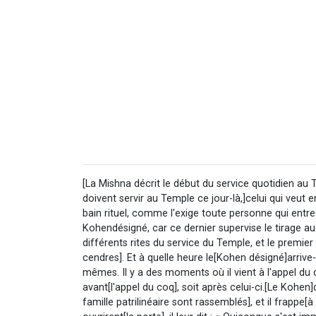
[La Mishna décrit le début du service quotidien au
doivent servir au Temple ce jour-là,]celui qui veut 
bain rituel, comme l'exige toute personne qui entre
Kohendésigné, car ce dernier supervise le tirage a
différents rites du service du Temple, et le premier
cendres]. Et à quelle heure le[Kohen désigné]arrive-
mêmes. Il y a des moments où il vient à l'appel du 
avant[l'appel du coq], soit après celui-ci.[Le Kohen
famille patrilinéaire sont rassemblés], et il frappe[à l