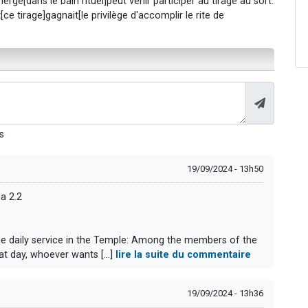
mmergé[dans le bain rituel]peut venir participer au tirage au sort.
t[ce tirage]gagnait[le privilège d'accomplir le rite de
s
19/09/2024 - 13h50
na 2.2
 daily service in the Temple: Among the members of the
at day, whoever wants [...]
lire la suite du commentaire
19/09/2024 - 13h36