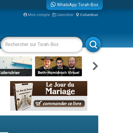
WhatsApp Torah-Box
bre
Mon compte
Calendrier
Columbus
...
vertissements
Livres
Rabbanim