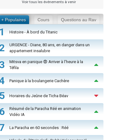
Voir tous les événements à venir
+ Populaires
Cours
Questions au Rav
1
Histoire - À bord du Titanic
2
URGENCE - Diane, 80 ans, en danger dans un
appartement insalubre
3
Mitsva en panique 😨 Arriver à l'heure à la
Téfila
4
Panique à la boulangerie Cachère
5
Horaires du Jeûne de Ticha Béav
6
Résumé de la Paracha Réé en animation
Vidéo IA
7
La Paracha en 60 secondes : Réé