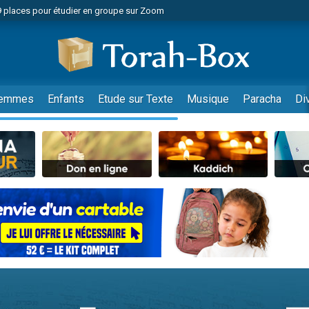
49 places pour étudier en groupe sur Zoom
nes viennent de faire un don pour Diane, 80 ans, dans un appartement insalu
viennent de nous rejoindre sur WhatsApp
viennent de nous rejoindre sur WhatsApp
es viennent de faire un don pour Reloger Rivka, 6 enfants, victime de violences
emmes
Enfants
Etude sur Texte
Musique
Paracha
Di
es viennent de faire un don pour 1 Journée de Vacances Pour les Enfants
 viennent de demander une bénédiction
viennent de nous rejoindre sur WhatsApp
49 places pour étudier en groupe sur Zoom
 donner son Maasser
viennent de nous rejoindre sur WhatsApp
viennent de nous rejoindre sur WhatsApp
de donner son Maasser
es viennent de faire un don pour 5 jours de vacances aux Orphelins
viennent de nous rejoindre sur WhatsApp