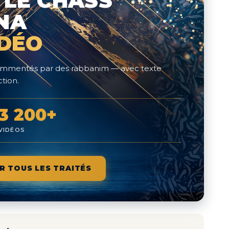
 LE CHASS
NA
IDÉO
 commentés par des rabbanim — avec texte
tion.
3 200+
VIDÉOS
R TOUS LES TRAITÉS