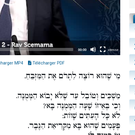
charger MP4
Télécharger PDF
מִי שֶׁהוּא רוֹצֶה לִתְרֹם אֶת הַמִּזְבֵּחַ,
מַשְׁכִּים וְטוֹבֵל עַד שֶׁלֹּא יָבוֹא הַמְּמֻנֶּה.
וְכִי בְּאֵיזוֹ שָׁעָה הַמְּמֻנֶּה בָּא?
לֹא כָּל הָעִתִּים שָׁווֹת:
פְּעָמִים שֶׁהוּא בָּא מִקְּרִיאַת הַגֶּבֶר,