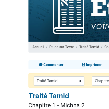
13 personnes
30 perso
Il reste 
12 nouve
29 personnes
Accueil
Etude sur Texte
Traité Tamid
Ch
Commenter
Imprimer
Traité Tamid
Chapitre 1 - Michna 2