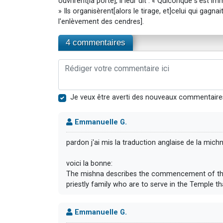
ouvrirent[la porte], il leur dit : « Quiconque s'est i
» Ils organisèrent[alors le tirage, et]celui qui gagnai
l'enlèvement des cendres].
4 commentaires
Je veux être averti des nouveaux commentaire
Emmanuelle G.
pardon j'ai mis la traduction anglaise de la mich
voici la bonne:
The mishna describes the commencement of the
priestly family who are to serve in the Temple th
Emmanuelle G.