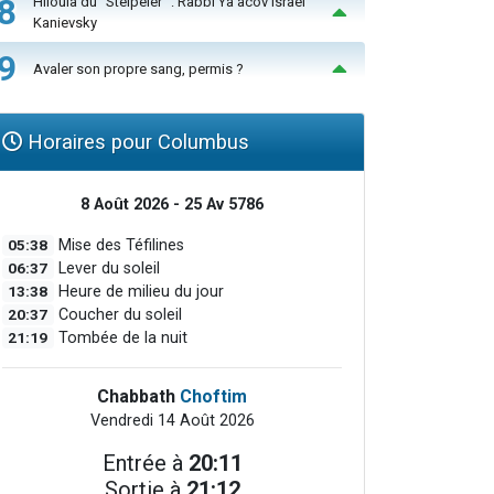
8
Hiloula du "Steïpeler" : Rabbi Ya’acov Israël
Kanievsky
9
Avaler son propre sang, permis ?
Horaires pour Columbus
8 Août 2026 - 25 Av 5786
05:38
Mise des Téfilines
06:37
Lever du soleil
13:38
Heure de milieu du jour
20:37
Coucher du soleil
21:19
Tombée de la nuit
Chabbath
Choftim
Vendredi 14 Août 2026
Entrée à
20:11
Sortie à
21:12