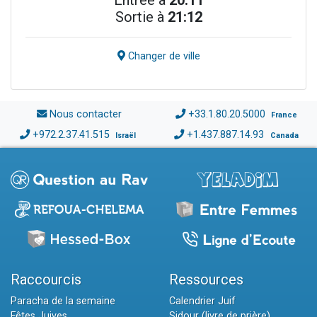
Entrée à
20:11
Sortie à
21:12
Changer de ville
Nous contacter
+33.1.80.20.5000
France
+972.2.37.41.515
+1.437.887.14.93
Israël
Canada
Raccourcis
Ressources
Paracha de la semaine
Calendrier Juif
Fêtes Juives
Sidour (livre de prière)