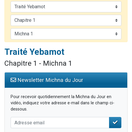
3 personnes viennent de nous rejoindre sur WhatsApp
11 personnes viennent de demander une bénédiction
Il reste 49 places pour étudier en groupe sur Zoom
3 personnes viennent de faire un don pour Diane, 80 ans, dans un appartement insalubre
5 personnes viennent de faire un don pour Reloger Rivka, 6 enfants, victime de violences...
Traité Yebamot
Chapitre 1 - Michna 1
Newsletter Michna du Jour
Pour recevoir quotidiennement la Michna du Jour en
vidéo, indiquez votre adresse e-mail dans le champ ci-
dessous.