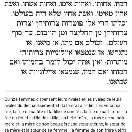
חמיו, אחותו, ואחות אימו, ואחות אשתו, ואשת
אחיו מאימו, ואשת אחיו שלא היה בעולמו,
וכלתו הרי אלו פוטרות צרותיהן וצרות
צרותיהן מן החליצה ומן הייבום, עד סוף
העולם. וכולם אם מתו, או מיאנו, או
נתגרשו, או שנמצאו איילונייות צרותיהן
מותרות; ואין אתה יכול לומר בחמותו ואם
חמותו ואם חמיו, שנמצאו איילונייות או
שמיאנו.
Quinze femmes dispensent leurs rivales et les rivales de leurs
rivales du déchaussement et du Lévirat à l’infini. Les voici : sa
fille, la fille de sa fille et la fille de son fils ; la fille de sa femme, la
fille du fils et la fille de la fille ; sa belle-mère, la mère de sa belle-
mère et la mère de son beau-père ; sa sœur utérine, la sœur de
sa mère et la sœur de sa femme ; la femme de son frère utérin