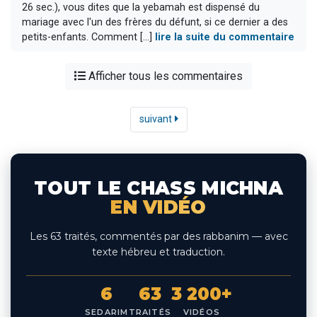
26 sec.), vous dites que la yebamah est dispensé du
mariage avec l'un des frères du défunt, si ce dernier a des
petits-enfants. Comment [...]
lire la suite du commentaire
Afficher tous les commentaires
suivant
TOUT LE CHASS MICHNA
EN VIDÉO
Les 63 traités, commentés par des rabbanim — avec
texte hébreu et traduction.
6
63
3 200+
SEDARIM
TRAITÉS
VIDÉOS