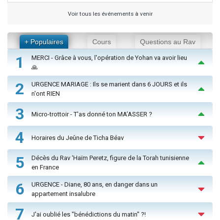
Voir tous les événements à venir
+ Populaires
Cours
Questions au Rav
1
MERCI - Grâce à vous, l'opération de Yohan va avoir lieu
🙏
2
URGENCE MARIAGE : Ils se marient dans 6 JOURS et ils
n'ont RIEN
3
Micro-trottoir - T'as donné ton MA’ASSER ?
4
Horaires du Jeûne de Ticha Béav
5
Décès du Rav ‘Haïm Peretz, figure de la Torah tunisienne
en France
6
URGENCE - Diane, 80 ans, en danger dans un
appartement insalubre
7
J'ai oublié les "bénédictions du matin" ?!