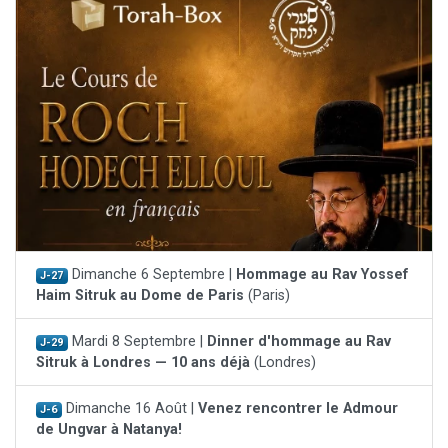
Dimanche 6 Septembre |
Hommage au Rav Yossef
J-27
Haim Sitruk au Dome de Paris
(Paris)
Mardi 8 Septembre |
Dinner d'hommage au Rav
J-29
Sitruk à Londres — 10 ans déjà
(Londres)
Dimanche 16 Août |
Venez rencontrer le Admour
J-6
de Ungvar à Natanya!