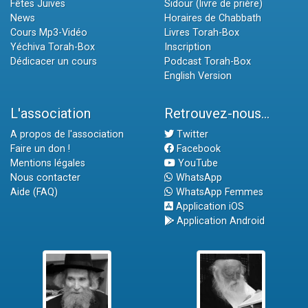
Fêtes Juives
Sidour (livre de prière)
News
Horaires de Chabbath
Cours Mp3-Vidéo
Livres Torah-Box
Yéchiva Torah-Box
Inscription
Dédicacer un cours
Podcast Torah-Box
English Version
L'association
Retrouvez-nous...
A propos de l'association
Twitter
Faire un don !
Facebook
Mentions légales
YouTube
Nous contacter
WhatsApp
Aide (FAQ)
WhatsApp Femmes
Application iOS
Application Android