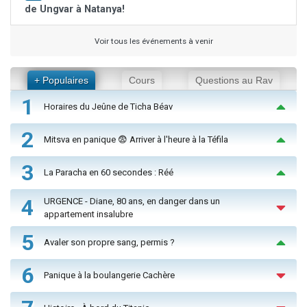
de Ungvar à Natanya!
Voir tous les événements à venir
+ Populaires
Cours
Questions au Rav
1
Horaires du Jeûne de Ticha Béav
2
Mitsva en panique 😨 Arriver à l'heure à la Téfila
3
La Paracha en 60 secondes : Réé
4
URGENCE - Diane, 80 ans, en danger dans un
appartement insalubre
5
Avaler son propre sang, permis ?
6
Panique à la boulangerie Cachère