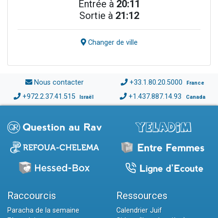
Entrée à
20:11
Sortie à
21:12
Changer de ville
Nous contacter
+33.1.80.20.5000
France
+972.2.37.41.515
+1.437.887.14.93
Israël
Canada
Raccourcis
Ressources
Paracha de la semaine
Calendrier Juif