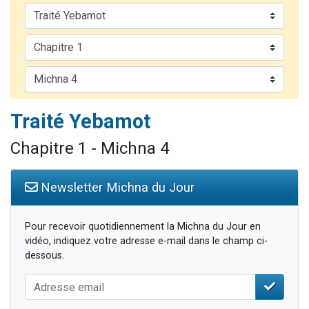
4 personnes viennent de nous rejoindre sur WhatsApp
3 personnes viennent de nous rejoindre sur WhatsApp
3 personnes viennent de faire un don pour 5 jours de vacances aux Orphelins
Odaya vient de donner son Maasser
2 personnes viennent de faire un don pour Tsédaka : pauvres d'Israel
Traité Yebamot
Chapitre 1 - Michna 4
Newsletter Michna du Jour
Pour recevoir quotidiennement la Michna du Jour en
vidéo, indiquez votre adresse e-mail dans le champ ci-
dessous.