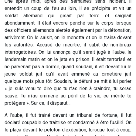
Une après midi, après des semaines sans incident, il
entendit un coup de feu au loin, il se précipita et vit un
soldat allemand qui gisait par terre et saignait
abondamment. Il était encore penché sur le corps lorsque
des officiers allemands alertés également par la détonation,
arrivèrent. On le saisit, on le menotta et on le traina devant
les autorités. Accusé de meurtre, il subit de nombreux
interrogatoires. On lui annonça qu’il serait jugé à l’aube, le
lendemain matin et on le jeta en prison. Il était terrorisé et
ne parvenait pas à dormir, quand soudain, il vit devant lui le
jeune soldat juif qu’il avait emmené au cimetière juif
quelque mois plus tôt. Soudain, le défunt se mit à lui parler
« je suis venu te dire que tu n’as rien à craindre, tu seras
sauvé. Tu m’as emmené au péril de ta vie, ce mérite te
protègera ». Sur ce, il disparut…
A l’aube, il fut trainé devant un tribunal de fortune, il fut
déclaré coupable de traitrise et condamné à être fusillé. On
le plaça devant le peloton d’exécution, lorsque tout à coup,