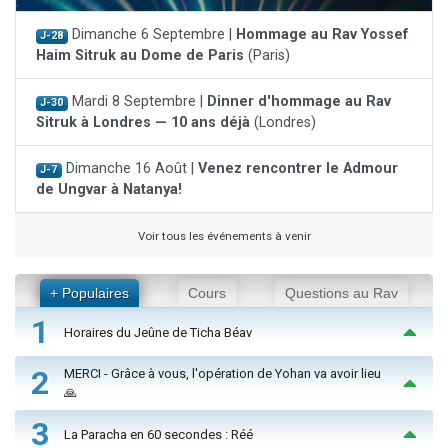
Dimanche 6 Septembre |
Hommage au Rav Yossef
J-28
Haim Sitruk au Dome de Paris
(Paris)
Mardi 8 Septembre |
Dinner d'hommage au Rav
J-30
Sitruk à Londres — 10 ans déjà
(Londres)
Dimanche 16 Août |
Venez rencontrer le Admour
J-7
de Ungvar à Natanya!
Voir tous les événements à venir
+ Populaires
Cours
Questions au Rav
1
Horaires du Jeûne de Ticha Béav
2
MERCI - Grâce à vous, l'opération de Yohan va avoir lieu
🙏
3
La Paracha en 60 secondes : Réé