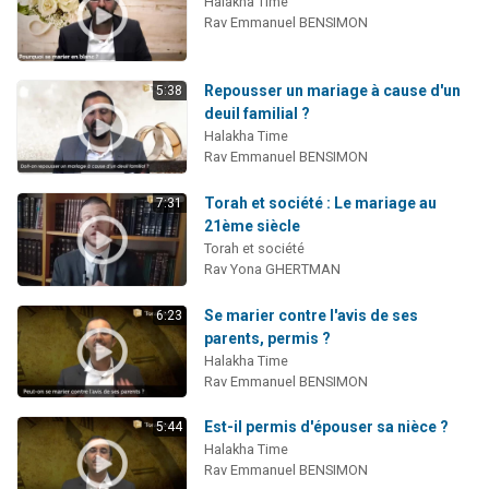
Halakha Time
Rav Emmanuel BENSIMON
Repousser un mariage à cause d'un
5:38
deuil familial ?
Halakha Time
Rav Emmanuel BENSIMON
Torah et société : Le mariage au
7:31
21ème siècle
Torah et société
Rav Yona GHERTMAN
Se marier contre l'avis de ses
6:23
parents, permis ?
Halakha Time
Rav Emmanuel BENSIMON
Est-il permis d'épouser sa nièce ?
5:44
Halakha Time
Rav Emmanuel BENSIMON