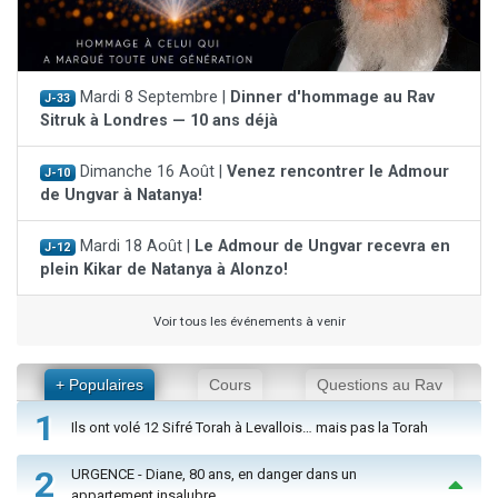
Mardi 8 Septembre |
Dinner d'hommage au Rav
J-33
Sitruk à Londres — 10 ans déjà
Dimanche 16 Août |
Venez rencontrer le Admour
J-10
de Ungvar à Natanya!
Mardi 18 Août |
Le Admour de Ungvar recevra en
J-12
plein Kikar de Natanya à Alonzo!
Voir tous les événements à venir
+ Populaires
Cours
Questions au Rav
1
Ils ont volé 12 Sifré Torah à Levallois… mais pas la Torah
2
URGENCE - Diane, 80 ans, en danger dans un
appartement insalubre