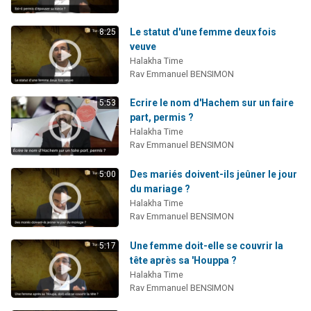
Le statut d'une femme deux fois
8:25
veuve
Halakha Time
Rav Emmanuel BENSIMON
Ecrire le nom d'Hachem sur un faire
5:53
part, permis ?
Halakha Time
Rav Emmanuel BENSIMON
Des mariés doivent-ils jeûner le jour
5:00
du mariage ?
Halakha Time
Rav Emmanuel BENSIMON
Une femme doit-elle se couvrir la
5:17
tête après sa 'Houppa ?
Halakha Time
Rav Emmanuel BENSIMON