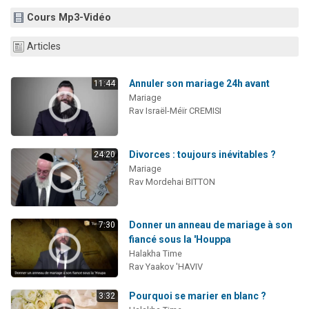
6 personnes viennent de faire un don pour 5 enfants déjà orphelins risquent de perdre leur maman
Cours Mp3-Vidéo
2 personnes viennent de faire un don pour Reloger Rivka, 6 enfants, victime de violences...
Articles
10 personnes viennent de demander une bénédiction
Il reste 49 places pour étudier en groupe sur Zoom
Annuler son mariage 24h avant
11:44
2 personnes viennent de nous rejoindre sur WhatsApp
Mariage
Rav Israël-Méïr CREMISI
Divorces : toujours inévitables ?
24:20
Mariage
Rav Mordehai BITTON
Donner un anneau de mariage à son
7:30
fiancé sous la 'Houppa
Halakha Time
Rav Yaakov 'HAVIV
Pourquoi se marier en blanc ?
3:32