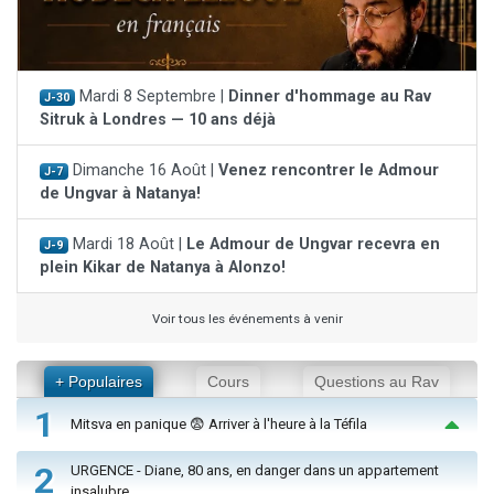
Mardi 8 Septembre |
Dinner d'hommage au Rav
J-30
Sitruk à Londres — 10 ans déjà
Dimanche 16 Août |
Venez rencontrer le Admour
J-7
de Ungvar à Natanya!
Mardi 18 Août |
Le Admour de Ungvar recevra en
J-9
plein Kikar de Natanya à Alonzo!
Voir tous les événements à venir
+ Populaires
Cours
Questions au Rav
1
Mitsva en panique 😨 Arriver à l'heure à la Téfila
2
URGENCE - Diane, 80 ans, en danger dans un appartement
insalubre