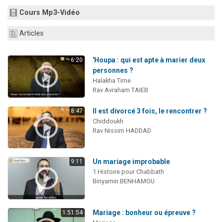
2 personnes viennent de nous rejoindre sur WhatsApp
Cours Mp3-Vidéo
13 personnes viennent de demander une bénédiction
Articles
Il reste 49 places pour étudier en groupe sur Zoom
12 nouvelles musiques dans Torah-Box Music
'Houpa : qui est apte à marier deux
6:20
2 personnes viennent de nous rejoindre sur WhatsApp
personnes ?
Halakha Time
Rav Avraham TAIEB
Il est divorcé 3 fois, le rencontrer ?
8:47
Chiddoukh
Rav Nissim HADDAD
Un mariage improbable
9:11
1 Histoire pour Chabbath
Binyamin BENHAMOU
Mariage : bonheur ou épreuve ?
1:51:54