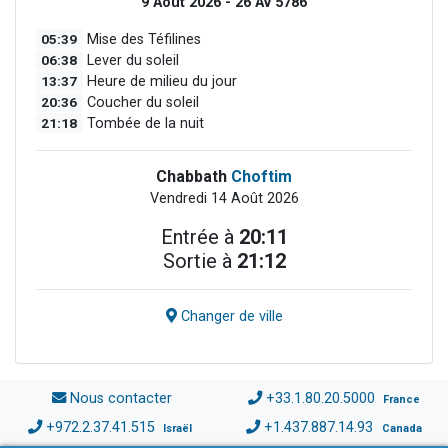
9 Août 2026 - 26 Av 5786
05:39
Mise des Téfilines
06:38
Lever du soleil
13:37
Heure de milieu du jour
20:36
Coucher du soleil
21:18
Tombée de la nuit
Chabbath
Choftim
Vendredi 14 Août 2026
Entrée à
20:11
Sortie à
21:12
Changer de ville
Nous contacter
+33.1.80.20.5000
France
+972.2.37.41.515
+1.437.887.14.93
Israël
Canada