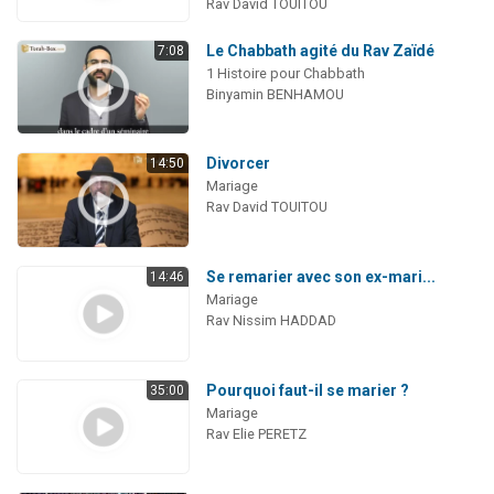
Rav David TOUITOU
Le Chabbath agité du Rav Zaïdé
7:08
1 Histoire pour Chabbath
Binyamin BENHAMOU
Divorcer
14:50
Mariage
Rav David TOUITOU
Se remarier avec son ex-mari...
14:46
Mariage
Rav Nissim HADDAD
Pourquoi faut-il se marier ?
35:00
Mariage
Rav Elie PERETZ