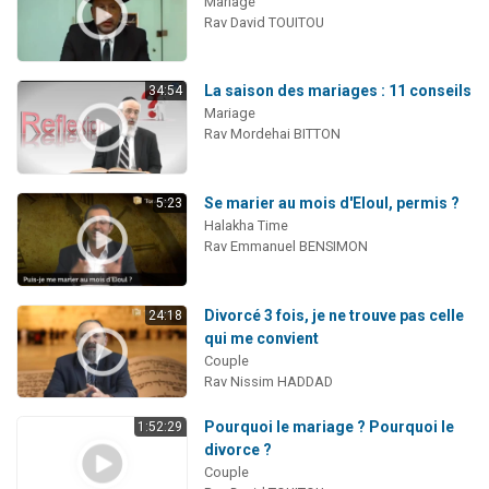
Mariage
Rav David TOUITOU
La saison des mariages : 11 conseils
34:54
Mariage
Rav Mordehai BITTON
Se marier au mois d'Eloul, permis ?
5:23
Halakha Time
Rav Emmanuel BENSIMON
Divorcé 3 fois, je ne trouve pas celle
24:18
qui me convient
Couple
Rav Nissim HADDAD
Pourquoi le mariage ? Pourquoi le
1:52:29
divorce ?
Couple