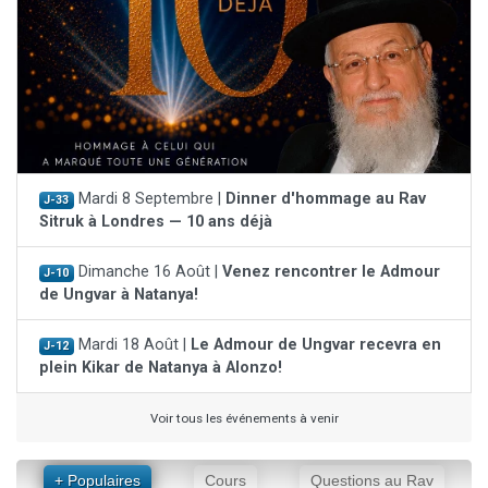
Mardi 8 Septembre |
Dinner d'hommage au Rav
J-33
Sitruk à Londres — 10 ans déjà
Dimanche 16 Août |
Venez rencontrer le Admour
J-10
de Ungvar à Natanya!
Mardi 18 Août |
Le Admour de Ungvar recevra en
J-12
plein Kikar de Natanya à Alonzo!
Voir tous les événements à venir
+ Populaires
Cours
Questions au Rav