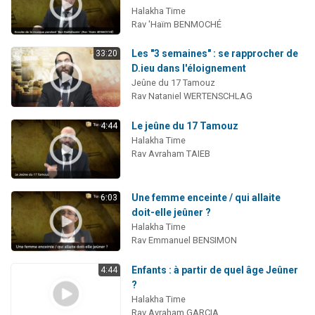
Halakha Time
Rav 'Haïm BENMOCHÉ
Les "3 semaines" : se rapprocher de
33:20
D.ieu dans l'éloignement
Jeûne du 17 Tamouz
Rav Nataniel WERTENSCHLAG
Le jeûne du 17 Tamouz
4:44
Halakha Time
Rav Avraham TAIEB
Une femme enceinte / qui allaite
6:03
doit-elle jeûner ?
Halakha Time
Rav Emmanuel BENSIMON
Enfants : à partir de quel âge Jeûner
4:44
?
Halakha Time
Rav Avraham GARCIA