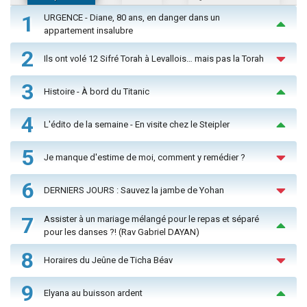
1
URGENCE - Diane, 80 ans, en danger dans un
appartement insalubre
2
Ils ont volé 12 Sifré Torah à Levallois… mais pas la Torah
3
Histoire - À bord du Titanic
4
L'édito de la semaine - En visite chez le Steipler
5
Je manque d'estime de moi, comment y remédier ?
6
DERNIERS JOURS : Sauvez la jambe de Yohan
7
Assister à un mariage mélangé pour le repas et séparé
pour les danses ?! (Rav Gabriel DAYAN)
8
Horaires du Jeûne de Ticha Béav
9
Elyana au buisson ardent