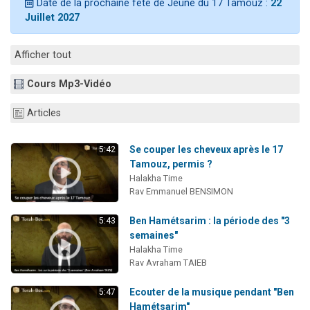
Date de la prochaine fête de Jeûne du 17 Tamouz :
22
61 personnes viennent de demander une bénédiction
Juillet 2027
Il reste 49 places pour étudier en groupe sur Zoom
Ariel vient de donner son Maasser
Afficher tout
Nathaniel vient de donner son Maasser
Cours Mp3-Vidéo
4 personnes viennent de nous rejoindre sur WhatsApp
Articles
Se couper les cheveux après le 17
5:42
Tamouz, permis ?
Halakha Time
Rav Emmanuel BENSIMON
Ben Hamétsarim : la période des "3
5:43
semaines"
Halakha Time
Rav Avraham TAIEB
Ecouter de la musique pendant "Ben
5:47
Hamétsarim"