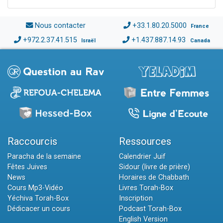
Nous contacter
+33.1.80.20.5000
France
+972.2.37.41.515
+1.437.887.14.93
Israël
Canada
Raccourcis
Ressources
Paracha de la semaine
Calendrier Juif
Fêtes Juives
Sidour (livre de prière)
News
Horaires de Chabbath
Cours Mp3-Vidéo
Livres Torah-Box
Yéchiva Torah-Box
Inscription
Dédicacer un cours
Podcast Torah-Box
English Version