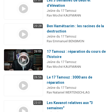
Les 3 semaines de deuil et
27:01
d'élévation
Jeûne du 17 Tamouz
Rav Moché KAUFMANN
Ben Hamétsarim : les racines de la
20:28
destruction
Jeûne du 17 Tamouz
Rav Emmanuel BENSIMON
17 Tamouz : réparation du cours de
26:06
l'histoire
Jeûne du 17 Tamouz
Rav Moché KAUFMANN
Le 17 Tamouz : 3000 ans de
26:56
réparation
Jeûne du 17 Tamouz
Rav Nataniel WERTENSCHLAG
Les Kavanot relatives aux "3
23:01
semaines"