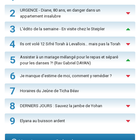
2
URGENCE - Diane, 80 ans, en danger dans un
appartement insalubre
3
L'édito de la semaine - En visite chez le Steipler
4
Ils ont volé 12 Sifré Torah à Levallois… mais pas la Torah
5
Assister à un mariage mélangé pour le repas et séparé
pour les danses ?! (Rav Gabriel DAYAN)
6
Je manque d'estime de moi, comment y remédier ?
7
Horaires du Jeûne de Ticha Béav
8
DERNIERS JOURS : Sauvez la jambe de Yohan
9
Elyana au buisson ardent