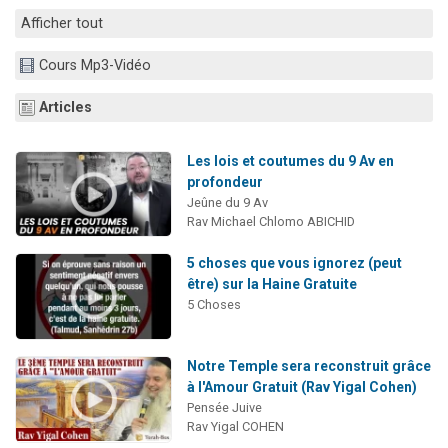
3 personnes viennent de nous rejoindre sur WhatsApp
Afficher tout
2 nouvelles musiques dans Torah-Box Music
Cours Mp3-Vidéo
8 personnes viennent de faire un don pour Tsédaka : pauvres d'Israel
Articles
Nouvelle émission radio : Visions de grandeur n°104 : Le Chabbath et le Birkat Hamazone à travers le temps
4 personnes viennent de nous rejoindre sur WhatsApp
Les lois et coutumes du 9 Av en
profondeur
Jeûne du 9 Av
Rav Michael Chlomo ABICHID
5 choses que vous ignorez (peut
être) sur la Haine Gratuite
5 Choses
Notre Temple sera reconstruit grâce
à l'Amour Gratuit (Rav Yigal Cohen)
Pensée Juive
Rav Yigal COHEN