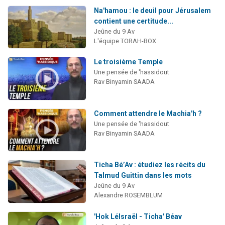
Na'hamou : le deuil pour Jérusalem
contient une certitude...
Jeûne du 9 Av
L'équipe TORAH-BOX
Le troisième Temple
Une pensée de 'hassidout
Rav Binyamin SAADA
Comment attendre le Machia'h ?
Une pensée de 'hassidout
Rav Binyamin SAADA
Ticha Bé’Av : étudiez les récits du
Talmud Guittin dans les mots
Jeûne du 9 Av
Alexandre ROSEMBLUM
'Hok LéIsraël - Ticha' Béav