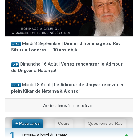
Mardi 8 Septembre |
Dinner d'hommage au Rav
J-32
Sitruk à Londres — 10 ans déjà
Dimanche 16 Août |
Venez rencontrer le Admour
J-9
de Ungvar à Natanya!
Mardi 18 Août |
Le Admour de Ungvar recevra en
J-11
plein Kikar de Natanya à Alonzo!
Voir tous les événements à venir
+ Populaires
Cours
Questions au Rav
1
Histoire - À bord du Titanic