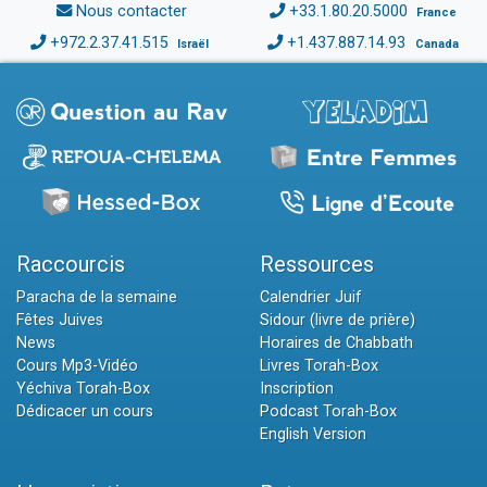
Nous contacter
+33.1.80.20.5000
France
+972.2.37.41.515
+1.437.887.14.93
Israël
Canada
Raccourcis
Ressources
Paracha de la semaine
Calendrier Juif
Fêtes Juives
Sidour (livre de prière)
News
Horaires de Chabbath
Cours Mp3-Vidéo
Livres Torah-Box
Yéchiva Torah-Box
Inscription
Dédicacer un cours
Podcast Torah-Box
English Version