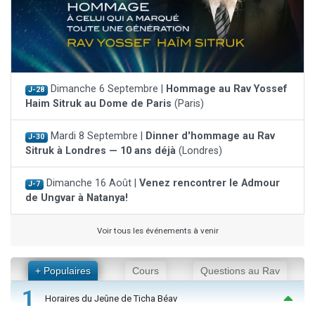
Dimanche 6 Septembre |
Hommage au Rav Yossef
J-28
Haim Sitruk au Dome de Paris
(Paris)
Mardi 8 Septembre |
Dinner d'hommage au Rav
J-30
Sitruk à Londres — 10 ans déjà
(Londres)
Dimanche 16 Août |
Venez rencontrer le Admour
J-7
de Ungvar à Natanya!
Voir tous les événements à venir
+ Populaires
Cours
Questions au Rav
1
Horaires du Jeûne de Ticha Béav