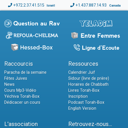
+972.2.37.41.515
+1.437.887.14.93
Israël
Canada
Raccourcis
Ressources
Paracha de la semaine
Calendrier Juif
Fêtes Juives
Sidour (livre de prière)
News
Horaires de Chabbath
Cours Mp3-Vidéo
Livres Torah-Box
Yéchiva Torah-Box
Inscription
Dédicacer un cours
Podcast Torah-Box
English Version
L'association
Retrouvez-nous...