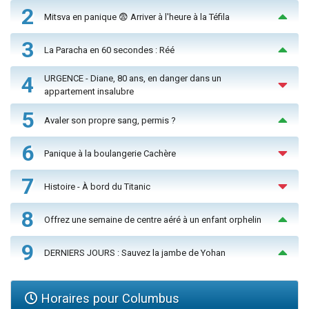
2
Mitsva en panique 😨 Arriver à l'heure à la Téfila
3
La Paracha en 60 secondes : Réé
4
URGENCE - Diane, 80 ans, en danger dans un
appartement insalubre
5
Avaler son propre sang, permis ?
6
Panique à la boulangerie Cachère
7
Histoire - À bord du Titanic
8
Offrez une semaine de centre aéré à un enfant orphelin
9
DERNIERS JOURS : Sauvez la jambe de Yohan
Horaires pour Columbus