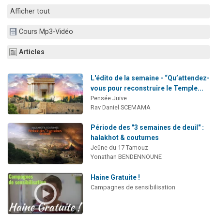
Il reste 49 places pour étudier en groupe sur Zoom
Afficher tout
Eva vient de donner son Maasser
Cours Mp3-Vidéo
4 personnes viennent de nous rejoindre sur WhatsApp
Articles
3 personnes viennent de nous rejoindre sur WhatsApp
3 personnes viennent de faire un don pour Événements Torah-Box
L'édito de la semaine - “Qu’attendez-
vous pour reconstruire le Temple...
Pensée Juive
Rav Daniel SCEMAMA
Période des "3 semaines de deuil" :
halakhot & coutumes
Jeûne du 17 Tamouz
Yonathan BENDENNOUNE
Haine Gratuite !
Campagnes de sensibilisation