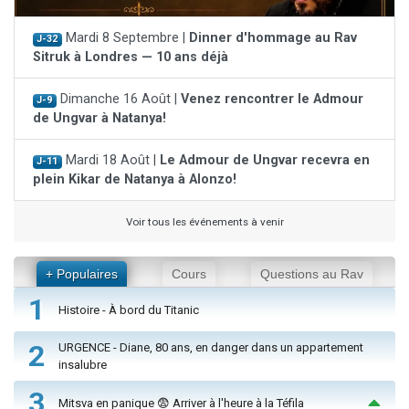
Mardi 8 Septembre |
Dinner d'hommage au Rav
J-32
Sitruk à Londres — 10 ans déjà
Dimanche 16 Août |
Venez rencontrer le Admour
J-9
de Ungvar à Natanya!
Mardi 18 Août |
Le Admour de Ungvar recevra en
J-11
plein Kikar de Natanya à Alonzo!
Voir tous les événements à venir
+ Populaires
Cours
Questions au Rav
1
Histoire - À bord du Titanic
2
URGENCE - Diane, 80 ans, en danger dans un appartement
insalubre
3
Mitsva en panique 😨 Arriver à l'heure à la Téfila