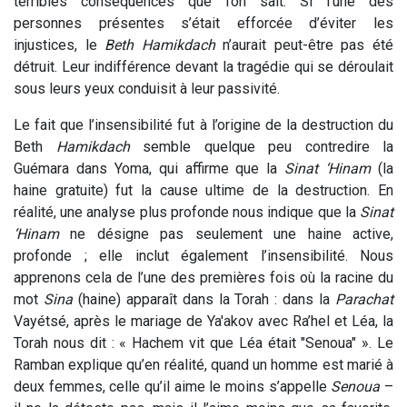
terribles conséquences que l’on sait. Si l’une des
personnes présentes s’était efforcée d’éviter les
injustices, le
Beth Hamikdach
n’aurait peut-être pas été
détruit. Leur indifférence devant la tragédie qui se déroulait
sous leurs yeux conduisit à leur passivité.
Le fait que l’insensibilité fut à l’origine de la destruction du
Beth
Hamikdach
semble quelque peu contredire la
Guémara dans Yoma, qui affirme que la
Sinat ‘Hinam
(la
haine gratuite) fut la cause ultime de la destruction. En
réalité, une analyse plus profonde nous indique que la
Sinat
‘Hinam
ne désigne pas seulement une haine active,
profonde ; elle inclut également l’insensibilité. Nous
apprenons cela de l’une des premières fois où la racine du
mot
Sina
(haine) apparaît dans la Torah : dans la
Parachat
Vayétsé, après le mariage de Ya'akov avec Ra’hel et Léa, la
Torah nous dit : « Hachem vit que Léa était "Senoua" ». Le
Ramban explique qu’en réalité, quand un homme est marié à
deux femmes, celle qu’il aime le moins s’appelle
Senoua
–