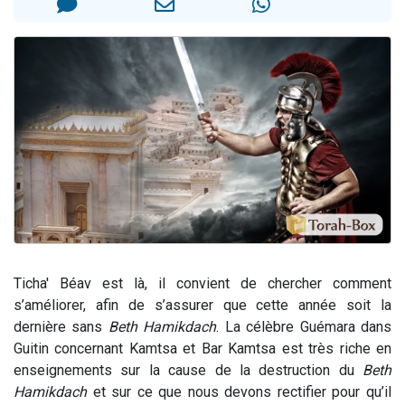
Il reste 49 places pour étudier en groupe sur Zoom
12 nouvelles musiques dans Torah-Box Music
3 personnes viennent de nous rejoindre sur WhatsApp
2 personnes viennent de nous rejoindre sur WhatsApp
2 personnes viennent de nous rejoindre sur WhatsApp
Ticha' Béav est là, il convient de chercher comment
s’améliorer, afin de s’assurer que cette année soit la
dernière sans
Beth Hamikdach
. La célèbre Guémara dans
Guitin concernant Kamtsa et Bar Kamtsa est très riche en
enseignements sur la cause de la destruction du
Beth
Hamikdach
et sur ce que nous devons rectifier pour qu’il