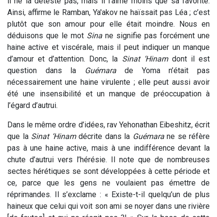
il ne la déteste pas, mais il l’aime moins que sa favorite.
Ainsi, affirme le Ramban, Ya'akov ne haïssait pas Léa ; c’est
plutôt que son amour pour elle était moindre. Nous en
déduisons que le mot
Sina
ne signifie pas forcément une
haine active et viscérale, mais il peut indiquer un manque
d’amour et d’attention. Donc, la
Sinat ‘Hinam
dont il est
question dans la
Guémara
de Yoma n’était pas
nécessairement une haine virulente ; elle peut aussi avoir
été une insensibilité et un manque de préoccupation à
l’égard d’autrui.
Dans le même ordre d’idées, rav Yehonathan Eibeshitz, écrit
que la
Sinat ‘Hinam
décrite dans la
Guémara
ne se réfère
pas à une haine active, mais à une indifférence devant la
chute d’autrui vers l’hérésie. Il note que de nombreuses
sectes hérétiques se sont développées à cette période et
ce, parce que les gens ne voulaient pas émettre de
réprimandes. Il s’exclame : « Existe-t-il quelqu’un de plus
haineux que celui qui voit son ami se noyer dans une rivière