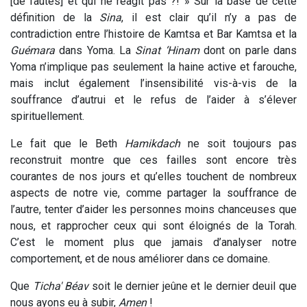
[de fautes] et qui ne réagit pas ?! » Sur la base de cette
définition de la
Sina
, il est clair qu’il n’y a pas de
contradiction entre l’histoire de Kamtsa et Bar Kamtsa et la
Guémara
dans Yoma. La
Sinat ‘Hinam
dont on parle dans
Yoma n’implique pas seulement la haine active et farouche,
mais inclut également l’insensibilité vis-à-vis de la
souffrance d’autrui et le refus de l’aider à s’élever
spirituellement.
Le fait que le Beth
Hamikdach
ne soit toujours pas
reconstruit montre que ces failles sont encore très
courantes de nos jours et qu’elles touchent de nombreux
aspects de notre vie, comme partager la souffrance de
l’autre, tenter d’aider les personnes moins chanceuses que
nous, et rapprocher ceux qui sont éloignés de la Torah.
C’est le moment plus que jamais d’analyser notre
comportement, et de nous améliorer dans ce domaine.
Que
Ticha' Béav
soit le dernier jeûne et le dernier deuil que
nous ayons eu à subir,
Amen
!