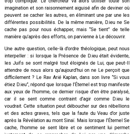
trop compliqué. Le chercheur va alors utiliser toute son
imagination et son raisonnement aiguisé afin de deviner où
peuvent se cacher les autres, en éliminant une par une les
différentes possibilités. De la même manière, D.ieu ne Se
cache pas pour nous échapper, mais “Se tient” de telle
manière qu’après des efforts, on parvienne à Le découvrir.
Une autre question, celle-là d’ordre théologique, peut nous
interpeller : si lorsque la Présence de D.ieu était évidente,
les Juifs se sont malgré tout éloignés de Lui, que peut-Il
attendre de nous alors qu’aujourd’hui on ne Le perçoit que
difficilement ? Le Rav Arié Kaplan, dans son livre “Si vous
étiez D.ieu”, répond que lorsque l’Éternel est trop manifeste
aux yeux de l’homme, ce dernier risque d’en être paralysé,
car il se sent comme contraint d’agir comme D.ieu le
voudrait. Cette situation peut déboucher sur des rébellions
et des actes graves, tels que la faute du Veau d’or juste
après la Révélation au mont Sinaï. Mais lorsque l’Éternel Se
cache, l’homme se sent libre et ce sentiment lui permet