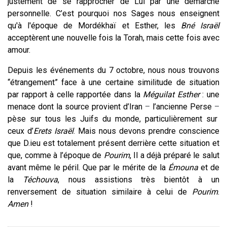
justement de se rapprocher de Lui par une démarche
personnelle. C’est pourquoi nos Sages nous enseignent
qu'à l'époque de Mordékhaï et Esther, les
Bné
Israël
acceptèrent une nouvelle fois la Torah, mais cette fois avec
amour.
Depuis les événements du 7 octobre, nous nous trouvons
“étrangement” face à une certaine similitude de situation
par rapport à celle rapportée dans la
Méguilat Esther
: une
menace dont la source provient d’Iran
–
l’ancienne Perse
–
pèse sur tous les Juifs du monde, particulièrement sur
ceux d’
Erets Israël
. Mais nous devons prendre conscience
que D.ieu est totalement présent derrière cette situation et
que, comme à l’époque de
Pourim
, Il a déjà préparé le salut
avant même le péril. Que par le mérite de la
Émouna
et de
la
Téchouva
, nous assistions très bientôt à un
renversement de situation similaire à celui de
Pourim
.
Amen
!