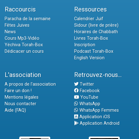
Raccourcis
Ressources
Paracha de la semaine
Calendrier Juif
Fêtes Juives
Sidour (livre de prière)
News
Horaires de Chabbath
Cours Mp3-Vidéo
Livres Torah-Box
Yéchiva Torah-Box
Inscription
Dédicacer un cours
Podcast Torah-Box
English Version
L'association
Retrouvez-nous...
A propos de l'association
Twitter
Faire un don !
Facebook
Mentions légales
YouTube
Nous contacter
WhatsApp
Aide (FAQ)
WhatsApp Femmes
Application iOS
Application Android