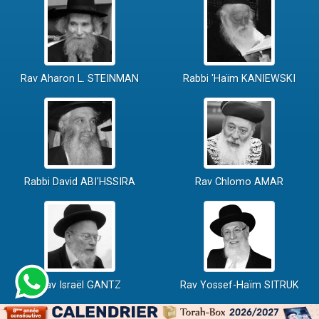
Rav Aharon L. STEINMAN
Rabbi 'Haïm KANIEWSKI
Rabbi David ABI'HSSIRA
Rav Chlomo AMAR
Rav Israël GANTZ
Rav Yossef-Haïm SITRUK