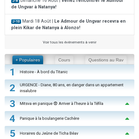
Dimanche 16 Août |
Venez rencontrer le Admour
J-8
de Ungvar à Natanya!
Mardi 18 Août |
Le Admour de Ungvar recevra en
J-10
plein Kikar de Natanya à Alonzo!
Voir tous les événements à venir
+ Populaires
Cours
Questions au Rav
1
Histoire - À bord du Titanic
2
URGENCE - Diane, 80 ans, en danger dans un appartement
insalubre
3
Mitsva en panique 😨 Arriver à l'heure à la Téfila
4
Panique à la boulangerie Cachère
5
Horaires du Jeûne de Ticha Béav