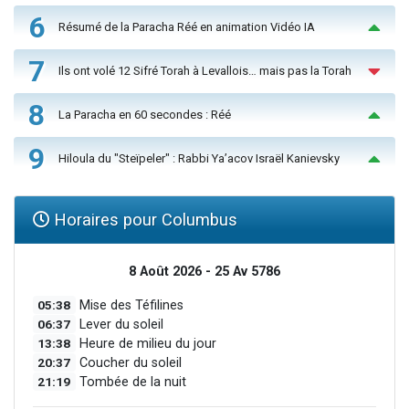
6
Résumé de la Paracha Réé en animation Vidéo IA
7
Ils ont volé 12 Sifré Torah à Levallois… mais pas la Torah
8
La Paracha en 60 secondes : Réé
9
Hiloula du "Steïpeler" : Rabbi Ya’acov Israël Kanievsky
Horaires pour Columbus
8 Août 2026 - 25 Av 5786
05:38
Mise des Téfilines
06:37
Lever du soleil
13:38
Heure de milieu du jour
20:37
Coucher du soleil
21:19
Tombée de la nuit