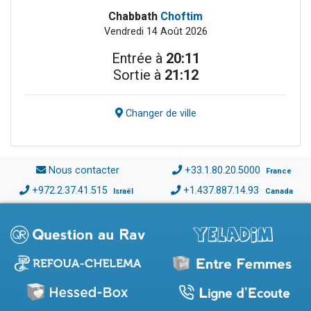
Chabbath
Choftim
Vendredi 14 Août 2026
Entrée à
20:11
Sortie à
21:12
Changer de ville
Nous contacter
+33.1.80.20.5000
France
+972.2.37.41.515
+1.437.887.14.93
Israël
Canada