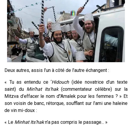
Deux autres, assis l’un à côté de l’autre échangent :
« Tu as entendu ce ‘
H
idouch
(idée novatrice d’un texte
saint) du
Min’hat Its'hak
(commentateur célèbre) sur la
Mitzva d’effacer le nom d’'Amalek pour les femmes ? » Et
son voisin de banc, rétorque, soufflant sur l’ami une haleine
de vin mi-doux :
« Le
Minhat Its'hak
n’a pas compris le passage... »