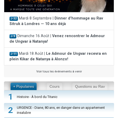
Mardi 8 Septembre |
Dinner d'hommage au Rav
J-32
Sitruk à Londres — 10 ans déjà
Dimanche 16 Août |
Venez rencontrer le Admour
J-9
de Ungvar à Natanya!
Mardi 18 Août |
Le Admour de Ungvar recevra en
J-11
plein Kikar de Natanya à Alonzo!
Voir tous les événements à venir
+ Populaires
Cours
Questions au Rav
1
Histoire - À bord du Titanic
2
URGENCE - Diane, 80 ans, en danger dans un appartement
insalubre