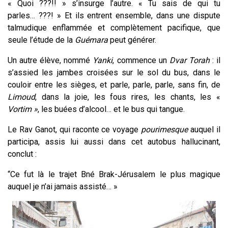
« Quoi ???!! » s’insurge l’autre. « Tu sais de qui tu
parles… ???! » Et ils entrent ensemble, dans une dispute
talmudique enflammée et complètement pacifique, que
seule l’étude de la
Guémara
peut générer.
Un autre élève, nommé
Yanki
, commence un
D
var Torah
: il
s’assied les jambes croisées sur le sol du bus, dans le
couloir entre les sièges, et parle, parle, parle, sans fin, de
L
imoud
, dans la joie, les fous rires, les chants, les «
V
ortim »
, les buées d’alcool… et le bus qui tangue.
Le Rav Ganot, qui raconte ce voyage
pourimesque
auquel il
participa, assis lui aussi dans cet autobus hallucinant,
conclut :
“Ce fut là le trajet Bné Brak-Jérusalem le plus magique
auquel je n’ai jamais assisté… »