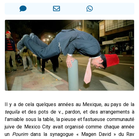
Il reste 49 places pour étudier en groupe sur Zoom
12 nouvelles musiques dans Torah-Box Music
3 personnes viennent de nous rejoindre sur WhatsApp
2 personnes viennent de nous rejoindre sur WhatsApp
2 personnes viennent de nous rejoindre sur WhatsApp
Il y a de cela quelques années au Mexique, au pays de la
tequila
et des pots de v.., pardon, et des arrangements à
l’amiable sous la table, la pieuse et fastueuse communauté
juive de Mexico City avait organisé comme chaque année
un
Pourim
dans la synagogue « Magen David » du Rav