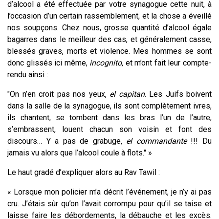
d’alcool a été effectuée par votre synagogue cette nuit, à
l’occasion d’un certain rassemblement, et la chose a éveillé
nos soupçons. Chez nous, grosse quantité d’alcool égale
bagarres dans le meilleur des cas, et généralement casse,
blessés graves, morts et violence. Mes hommes se sont
donc glissés ici même,
incognito,
et m’ont fait leur compte-
rendu ainsi :
"On n’en croit pas nos yeux,
el capitan
. Les Juifs boivent
dans la salle de la synagogue, ils sont complètement ivres,
ils chantent, se tombent dans les bras l’un de l’autre,
s’embrassent, louent chacun son voisin et font des
discours… Y a pas de grabuge,
el commandante
!!! Du
jamais vu alors que l’alcool coule à flots." »
Le haut gradé d’expliquer alors au Rav Tawil :
« Lorsque mon policier m’a décrit l’événement, je n’y ai pas
cru. J’étais sûr qu’on l’avait corrompu pour qu’il se taise et
laisse faire les débordements, la débauche et les excès.