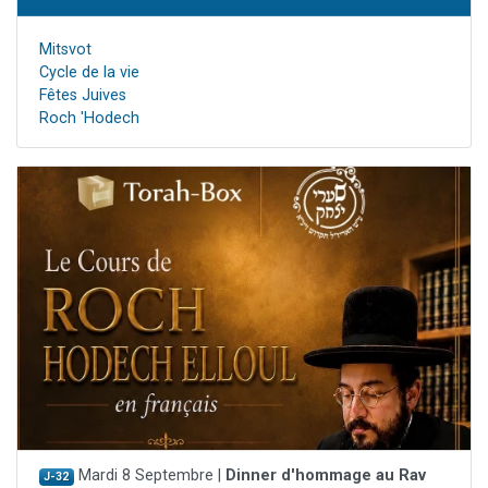
Mitsvot
Cycle de la vie
Fêtes Juives
Roch 'Hodech
Mardi 8 Septembre |
Dinner d'hommage au Rav
J-32