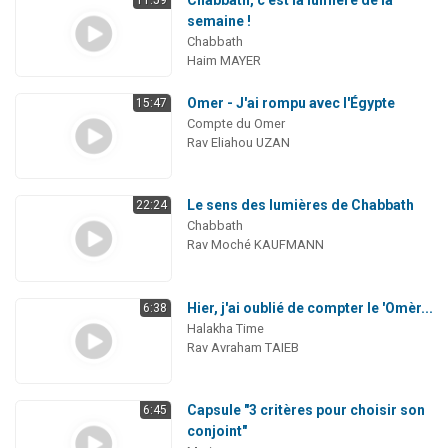
Chabbath, c'est la lumière de la
11:59
semaine !
Chabbath
Haim MAYER
Omer - J'ai rompu avec l'Égypte
15:47
Compte du Omer
Rav Eliahou UZAN
Le sens des lumières de Chabbath
22:24
Chabbath
Rav Moché KAUFMANN
Hier, j'ai oublié de compter le 'Omèr...
6:38
Halakha Time
Rav Avraham TAIEB
Capsule "3 critères pour choisir son
6:45
conjoint"