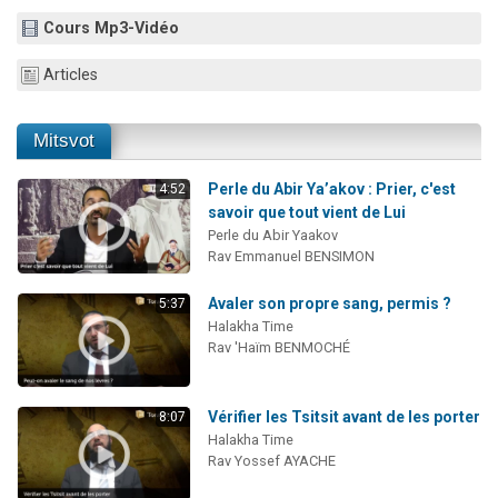
Nouvelle émission radio : Visions de grandeur n°104 : Le Chabbath et le Birkat Hamazone à travers le temps
Cours Mp3-Vidéo
61 personnes viennent de demander une bénédiction
Articles
Ariel vient de donner son Maasser
Il reste 49 places pour étudier en groupe sur Zoom
Mitsvot
Eva vient de donner son Maasser
Perle du Abir Ya’akov : Prier, c'est
4:52
savoir que tout vient de Lui
Perle du Abir Yaakov
Rav Emmanuel BENSIMON
Avaler son propre sang, permis ?
5:37
Halakha Time
Rav 'Haïm BENMOCHÉ
Vérifier les Tsitsit avant de les porter
8:07
Halakha Time
Rav Yossef AYACHE