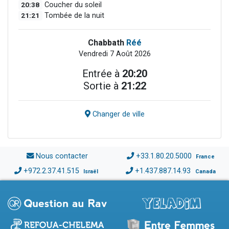
20:38
Coucher du soleil
21:21
Tombée de la nuit
Chabbath
Réé
Vendredi 7 Août 2026
Entrée à
20:20
Sortie à
21:22
Changer de ville
Nous contacter
+33.1.80.20.5000
France
+972.2.37.41.515
+1.437.887.14.93
Israël
Canada