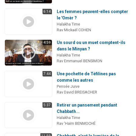
Les femmes peuvent-elles compter
6:14
le 'Omèr ?
Halakha Time
Rav Mickaël COHEN
Un sourd ou un muet comptent-ils
4:59
dans le Minyan ?
Halakha Time
Rav Emmanuel BENSIMON
Une pochette de Téfilines pas
7:44
comme les autres
Pensée Juive
Rav David BREISACHER
Retirer un pansement pendant
5:37
Chabbath...
Halakha Time
Rav 'Haïm BENMOCHÉ