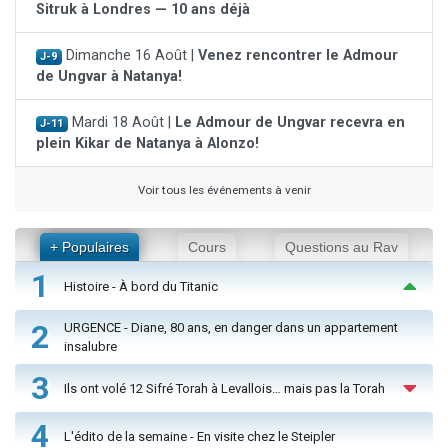
Sitruk à Londres — 10 ans déjà
Dimanche 16 Août |
Venez rencontrer le Admour
J-9
de Ungvar à Natanya!
Mardi 18 Août |
Le Admour de Ungvar recevra en
J-11
plein Kikar de Natanya à Alonzo!
Voir tous les événements à venir
+ Populaires
Cours
Questions au Rav
1
Histoire - À bord du Titanic
2
URGENCE - Diane, 80 ans, en danger dans un appartement
insalubre
3
Ils ont volé 12 Sifré Torah à Levallois… mais pas la Torah
4
L'édito de la semaine - En visite chez le Steipler