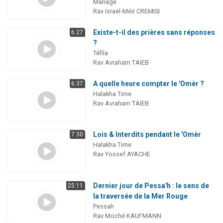
Mariage
Rav Israël-Méïr CREMISI
Existe-t-il des prières sans réponses
6:27
?
Téfila
Rav Avraham TAIEB
A quelle heure compter le 'Omèr ?
6:37
Halakha Time
Rav Avraham TAIEB
Lois & Interdits pendant le 'Omèr
7:30
Halakha Time
Rav Yossef AYACHE
Dernier jour de Pessa'h : le sens de
25:11
la traversée de la Mer Rouge
Pessah
Rav Moché KAUFMANN