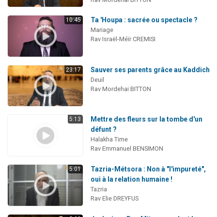
Ta 'Houpa : sacrée ou spectacle ?
10:45
Mariage
Rav Israël-Méïr CREMISI
Sauver ses parents grâce au Kaddich
23:17
Deuil
Rav Mordehai BITTON
Mettre des fleurs sur la tombe d'un
5:13
défunt ?
Halakha Time
Rav Emmanuel BENSIMON
Tazria-Métsora : Non à "l'impureté",
5:01
oui à la relation humaine !
Tazria
Rav Elie DREYFUS