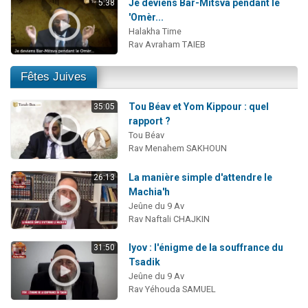
Je deviens Bar-Mitsva pendant le
5:38
'Omèr...
Halakha Time
Rav Avraham TAIEB
Fêtes Juives
Tou Béav et Yom Kippour : quel
35:05
rapport ?
Tou Béav
Rav Menahem SAKHOUN
La manière simple d'attendre le
26:13
Machia'h
Jeûne du 9 Av
Rav Naftali CHAJKIN
Iyov : l'énigme de la souffrance du
31:50
Tsadik
Jeûne du 9 Av
Rav Yéhouda SAMUEL