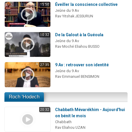
Éveiller la conscience collective
15:50
Jeûne du 9 Av
Rav Yitshak JESSURUN
De la Galout à la Guéoula
10:32
Jeûne du 9 Av
Rav Moché Eliahou BUSSO
9 Av : retrouver son identité
27:35
Jeûne du 9 Av
Rav Emmanuel BENSIMON
Roch 'Hodech
Chabbath Mévarékhim - Aujourd'hui
20:32
on bénit le mois
Chabbath
Rav Eliahou UZAN