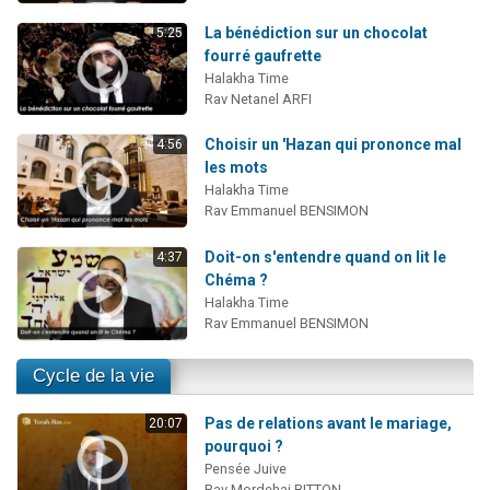
La bénédiction sur un chocolat
5:25
fourré gaufrette
Halakha Time
Rav Netanel ARFI
Choisir un 'Hazan qui prononce mal
4:56
les mots
Halakha Time
Rav Emmanuel BENSIMON
Doit-on s'entendre quand on lit le
4:37
Chéma ?
Halakha Time
Rav Emmanuel BENSIMON
Cycle de la vie
Pas de relations avant le mariage,
20:07
pourquoi ?
Pensée Juive
Rav Mordehai BITTON