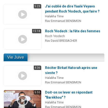
J'ai oublié de dire Yaalé Veyavo
5:23
pendant Roch 'Hodech, que faire ?
Halakha Time
Rav Emmanuel BENSIMON
Roch 'Hodech : la fête des femmes
15:18
Roch 'Hodech
Rav David BREISACHER
Vie Juive
Réciter Birkat Hatorah après une
4:36
sieste ?
Halakha Time
Rav Emmanuel BENSIMON
Doit-on se lever en répondant
5:55
"Barékhou" ?
Halakha Time
Rav Emmanuel BENSIMON