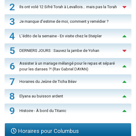
2
Ils ont volé 12 Sifré Torah à Levallois… mais pas la Torah
3
Je manque d'estime de moi, comment y remédier ?
4
L'édito de la semaine - En visite chez le Steipler
5
DERNIERS JOURS : Sauvez la jambe de Yohan
6
Assister à un mariage mélangé pour le repas et séparé
pour les danses ?! (Rav Gabriel DAYAN)
7
Horaires du Jeûne de Ticha Béav
8
Elyana au buisson ardent
9
Histoire - À bord du Titanic
Horaires pour Columbus