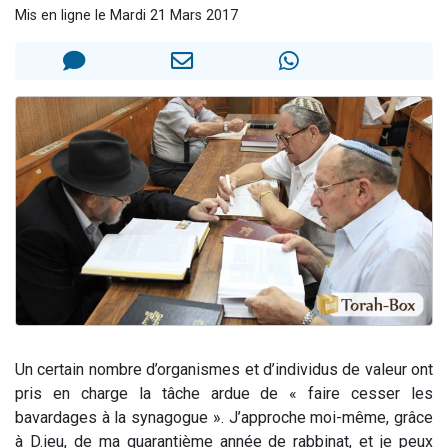
Mis en ligne le Mardi 21 Mars 2017
Ariel vient de donner son Maasser
Il reste 49 places pour étudier en groupe sur Zoom
Nathaniel vient de donner son Maasser
6 personnes viennent de faire un don pour 5 enfants déjà orphelins risquent de perdre leur maman
3 personnes viennent de nous rejoindre sur WhatsApp
Un certain nombre d’organismes et d’individus de valeur ont
pris en charge la tâche ardue de « faire cesser les
bavardages à la synagogue ». J’approche moi-même, grâce
à D.ieu, de ma quarantième année de rabbinat, et je peux