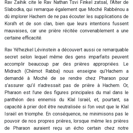
Rav Zaihik cite le Rav Nathan Tsvi Finkel zatsal, l’Alter de
Slabodka, qui remarque également que Moché Rabbénou a
dû implorer Hachem de ne pas écouter les supplications de
Kora’h et de son clan, bien que leurs intentions fussent
mauvaises, car une prière récitée convenablement a une
certaine efficacité.
Rav Yé’hezkel Lévinstein a découvert aussi ce remarquable
secret selon lequel même des gens imparfaits peuvent
accomplir beaucoup par des prières appropriées. Le
Midrach (Chémot Rabba) nous enseigne qu’Hachem a
demandé à Moché de se rendre chez Pharaon pour
s’assurer qu’il n’adressait pas de prière à Hachem. Or,
Pharaon est l’une des figures principales du mal dans le
panthéon des ennemis du Klal Israël, et, pourtant, sa
capacité à prier doit être neutralisée si l’on veut que le Klal
Israël en triomphe. En conséquence, ne minimisons pas le
pouvoir de nos propres prières, lorsque même les prières
de Pharaon auraient reçu un écho certain chez notre