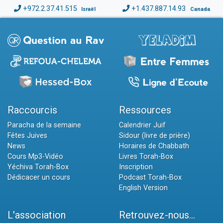
+972.2.37.41.515
+1.437.887.14.93
Israël
Canada
Raccourcis
Ressources
Paracha de la semaine
Calendrier Juif
Fêtes Juives
Sidour (livre de prière)
News
Horaires de Chabbath
Cours Mp3-Vidéo
Livres Torah-Box
Yéchiva Torah-Box
Inscription
Dédicacer un cours
Podcast Torah-Box
English Version
L'association
Retrouvez-nous...