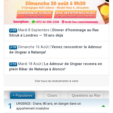
Mardi 8 Septembre |
Dinner d'hommage au Rav
J-33
Sitruk à Londres — 10 ans déjà
Dimanche 16 Août |
Venez rencontrer le Admour
J-10
de Ungvar à Natanya!
Mardi 18 Août |
Le Admour de Ungvar recevra en
J-12
plein Kikar de Natanya à Alonzo!
Voir tous les événements à venir
+ Populaires
Cours
Questions au Rav
1
URGENCE - Diane, 80 ans, en danger dans un
appartement insalubre