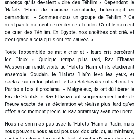
annonça qu’ils devaient « dire des Téhilim ». Cependant, le
‘Hafets ‘Haïm, de manière déroutante, l’interrompit en
demandant : « Sommes-nous un groupe de Téhilim ? Ce
n’est pas le moment de
réciter
des Téhilim. C’est le moment
de
crier
des Téhilim. En Egypte, nos ancêtres ont crié, et
c’est grâce à cela qu’ils ont été sauvés. »
Toute l’assemblée se mit à crier et « leurs cris percèrent
les Cieux ». Quelque temps plus tard, Rav El’hanan
Wasserman rendit visite au ‘Hafets ‘Haïm et ils étudièrent
ensemble. Soudain, le ‘Hafets ‘Haïm leva les yeux, et
déclara sur un ton jubilant : « Les Bolchéviks ont échoué ! ».
Par trois fois, il proclama : « Malgré eux, ils ont dû libérer le
Rav de Sloutsk. ». Rav El’hanan prit soigneusement note de
l’heure exacte de sa déclaration et réalisa plus tard qu’en
effet, à ce moment précis, le Rav Abramsky avait été libéré.
Nous ne sommes pas avec le ‘Hafets ‘Haïm à Radin, mais
nous pouvons nous aussi pousser des cris, et, au minimum,
garder le silence lorsqu’il le faut et éviter d’écrire des sms