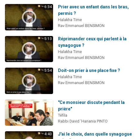
Prier avec un enfant dans les bras,
6:34
permis ?
Halakha Time
Rav Emmanuel BENSIMON
Réprimander ceux qui parlent à la
5:13
synagogue ?
Halakha Time
Rav Emmanuel BENSIMON
Doit-on prier à une place fixe ?
5:54
Halakha Time
Rav Emmanuel BENSIMON
"Ce monsieur discute pendant la
prière"
Téfila
Rabbi David 'Hanania PINTO
J'ai le choix, dans quelle synagogue
4:40