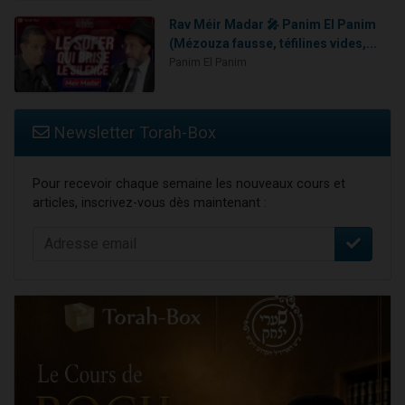
Rav Méir Madar 🎤 Panim El Panim
(Mézouza fausse, téfilines vides,...
Panim El Panim
Newsletter Torah-Box
Pour recevoir chaque semaine les nouveaux cours et
articles, inscrivez-vous dès maintenant :