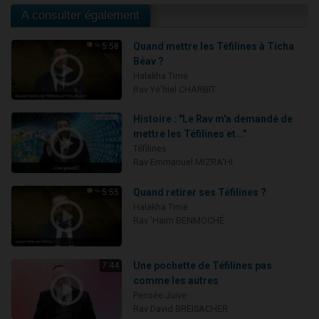
A consulter également
Quand mettre les Téfilines à Ticha
5:58
Béav ?
Halakha Time
Rav Ye'hiel CHARBIT
Histoire : "Le Rav m'a demandé de
mettre les Téfilines et..."
Téfilines
Rav Emmanuel MIZRA'HI
Quand retirer ses Téfilines ?
5:55
Halakha Time
Rav 'Haïm BENMOCHÉ
Une pochette de Téfilines pas
7:44
comme les autres
Pensée Juive
Rav David BREISACHER