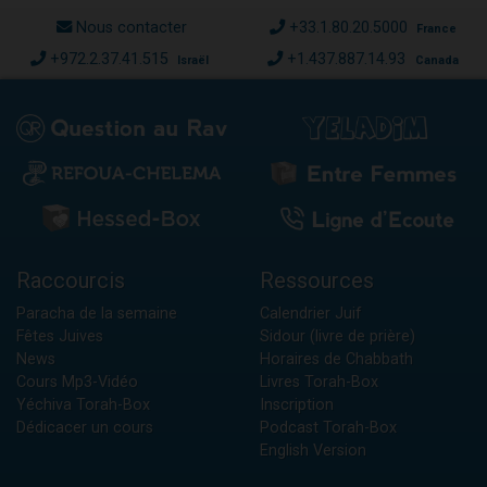
Nous contacter
+33.1.80.20.5000
France
+972.2.37.41.515
+1.437.887.14.93
Israël
Canada
Raccourcis
Ressources
Paracha de la semaine
Calendrier Juif
Fêtes Juives
Sidour (livre de prière)
News
Horaires de Chabbath
Cours Mp3-Vidéo
Livres Torah-Box
Yéchiva Torah-Box
Inscription
Dédicacer un cours
Podcast Torah-Box
English Version