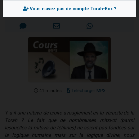
Rav Ron CHAYA
3 personnes viennent de nous rejoindre sur WhatsApp
Vous n'avez pas de compte Torah-Box ?
Mis en ligne le Dimanche 23 Décembre 2012
3 personnes viennent de faire un don pour 5 jours de vacances aux Orphelins
Odaya vient de donner son Maasser
13 personnes viennent de demander une bénédiction
3 personnes viennent de nous rejoindre sur WhatsApp
41 minutes
Télécharger MP3
Y a-il une mitsva de croire aveuglément en la véracité de la
Torah ? Le fait que de nombreuses mitsvot (parmi
lesquelles la mitsva de téfilines) ne soient pas fondées sur
la logique humaine mais sur la logique divine, nous