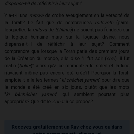
dispense-t-il de réfléchir à leur sujet ?
Y a-t-il une
mitsva
de croire aveuglément en la véracité de
la Torah? Le fait que de nombreuses
mitsvoth
(parmi
lesquelles la
mitsva
de
téfilines
) ne soient pas fondées sur
la logique humaine mais sur la logique divine, nous
dispense-t-il de réfléchir à leur sujet? Comment
comprendre que lorsque la Torah parle des premiers jours
de la Création du monde, elle dise "il fut soir (
érev
), il fut
matin (
boker
)" alors qu'à ce moment-là le soleil et la lune
n'avaient même pas encore été créé?! Pourquoi la Torah
emploie-t-elle les termes "
ki chéchet yamim
" pour dire que
le monde a été créé en six jours, plutôt que les mots
"
ki
bé
chéchet yamim
" qui semblent pourtant plus
appropriés? Que dit le
Zohar
à ce propos?
Recevez gratuitement un Rav chez vous ou dans