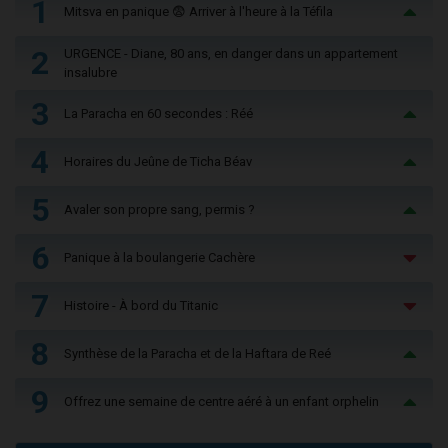
1
Mitsva en panique 😨 Arriver à l'heure à la Téfila
2
URGENCE - Diane, 80 ans, en danger dans un appartement
insalubre
3
La Paracha en 60 secondes : Réé
4
Horaires du Jeûne de Ticha Béav
5
Avaler son propre sang, permis ?
6
Panique à la boulangerie Cachère
7
Histoire - À bord du Titanic
8
Synthèse de la Paracha et de la Haftara de Reé
9
Offrez une semaine de centre aéré à un enfant orphelin