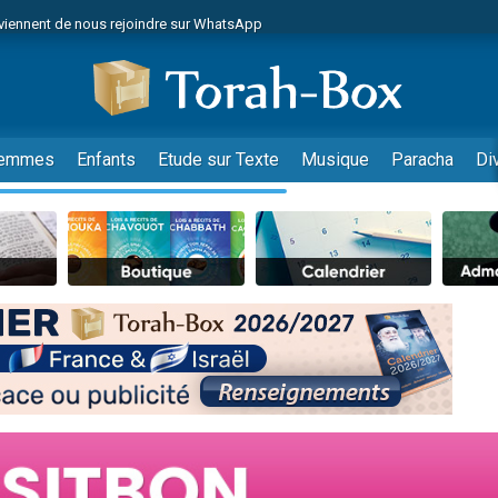
viennent de nous rejoindre sur WhatsApp
r vient de donner son Maasser
nes viennent de faire un don pour Événements Torah-Box
es viennent de faire un don pour Tsédaka : pauvres d'Israel
viennent de nous rejoindre sur WhatsApp
emmes
Enfants
Etude sur Texte
Musique
Paracha
Di
 viennent de demander une bénédiction
es viennent de faire un don pour Diane, 80 ans, dans un appartement insalub
49 places pour étudier en groupe sur Zoom
viennent de nous rejoindre sur WhatsApp
 viennent de demander une bénédiction
49 places pour étudier en groupe sur Zoom
viennent de nous rejoindre sur WhatsApp
viennent de nous rejoindre sur WhatsApp
es viennent de faire un don pour Reloger Rivka, 6 enfants, victime de violences
es viennent de faire un don pour 1 Journée de Vacances Pour les Enfants