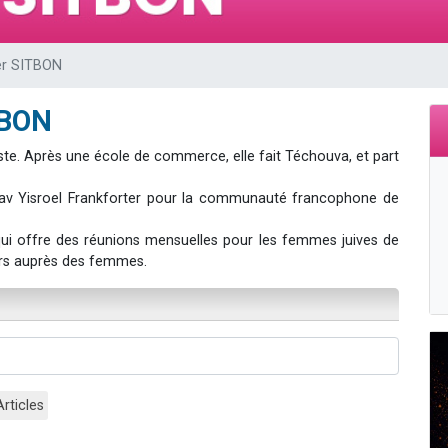
 viennent de demander une bénédiction
viennent de nous rejoindre sur WhatsApp
er SITBON
49 places pour étudier en groupe sur Zoom
 donner son Maasser
TBON
donner son Maasser
liste. Après une école de commerce, elle fait Téchouva, et part
 Rav Yisroel Frankforter pour la communauté francophone de
ui offre des réunions mensuelles pour les femmes juives de
ers auprès des femmes.
Articles