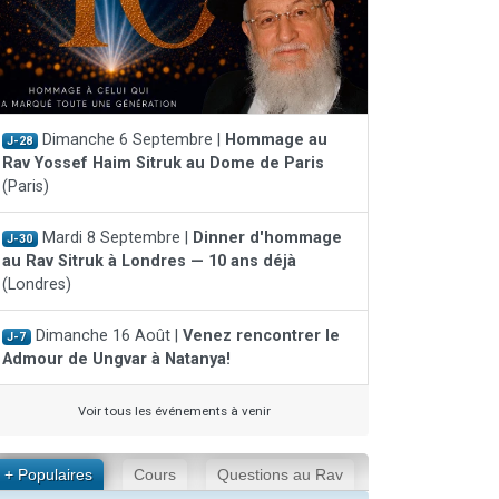
Dimanche 6 Septembre |
Hommage au
J-28
Rav Yossef Haim Sitruk au Dome de Paris
(Paris)
Mardi 8 Septembre |
Dinner d'hommage
J-30
au Rav Sitruk à Londres — 10 ans déjà
(Londres)
Dimanche 16 Août |
Venez rencontrer le
J-7
Admour de Ungvar à Natanya!
Voir tous les événements à venir
+ Populaires
Cours
Questions au Rav