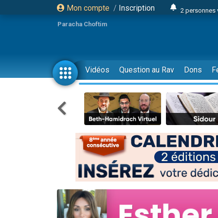
Mon compte
/
Inscription
2 personnes 
Lisbel Esthe
Paracha Choftim
3 person
2 personn
3 personnes 
Vidéos
Question au Rav
Dons
F
11 personnes
3 personn
Il reste 
2 personnes 
29 personnes
Il reste 
2 personnes 
6 personnes 
4 personn
2 personn