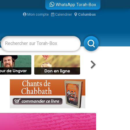
WhatsApp Torah-Box
Mon compte
Calendrier
Columbus
vertissements
Livres
Rabbanim
re
...