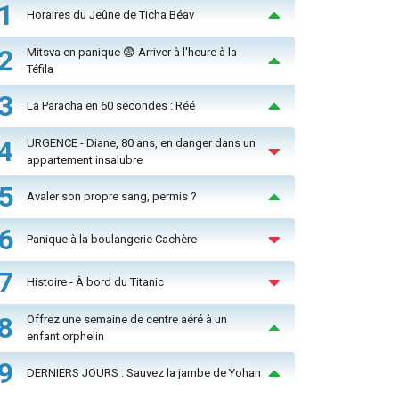
1
Horaires du Jeûne de Ticha Béav
2
Mitsva en panique 😨 Arriver à l'heure à la
Téfila
3
La Paracha en 60 secondes : Réé
4
URGENCE - Diane, 80 ans, en danger dans un
appartement insalubre
5
Avaler son propre sang, permis ?
6
Panique à la boulangerie Cachère
7
Histoire - À bord du Titanic
8
Offrez une semaine de centre aéré à un
enfant orphelin
9
DERNIERS JOURS : Sauvez la jambe de Yohan