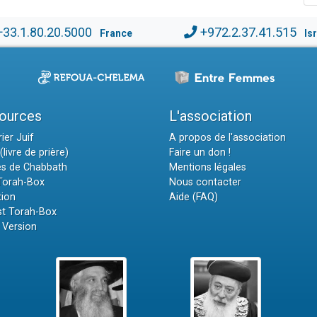
+33.1.80.20.5000
+972.2.37.41.515
France
Is
ources
L'association
ier Juif
A propos de l'association
(livre de prière)
Faire un don !
es de Chabbath
Mentions légales
 Torah-Box
Nous contacter
tion
Aide (FAQ)
t Torah-Box
 Version