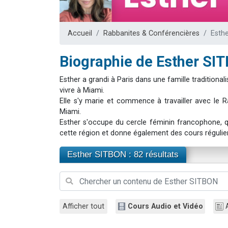
17 personnes
4 personnes 
Accueil
Rabbanites & Conférencières
Esth
Il reste 
Eva vient de
Biographie de Esther SI
Eli vient de 
Esther a grandi à Paris dans une famille traditiona
vivre à Miami.
Elle s'y marie et commence à travailler avec le
Miami.
Esther s'occupe du cercle féminin francophone, q
cette région et donne également des cours réguli
Esther SITBON : 82 résultats
Afficher tout
Cours Audio et Vidéo