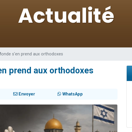
viennent de nous rejoindre sur WhatsApp
viennent de nous rejoindre sur WhatsApp
viennent de nous rejoindre sur WhatsApp
les musiques dans Torah-Box Music
es viennent de faire un don pour Reloger Rivka, 6 enfants, victime de violences
 Monde s'en prend aux orthodoxes
'en prend aux orthodoxes
Envoyer
WhatsApp