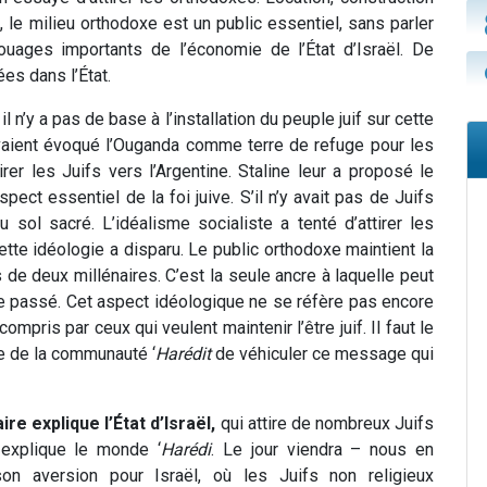
, le milieu orthodoxe est un public essentiel, sans parler
ouages importants de l’économie de l’État d’Israël. De
s dans l’État.
il n’y a pas de base à l’installation du peuple juif sur cette
avaient évoqué l’Ouganda comme terre de refuge pour les
rer les Juifs vers l’Argentine. Staline leur a proposé le
spect essentiel de la foi juive. S’il n’y avait pas de Juifs
du sol sacré. L’idéalisme socialiste a tenté d’attirer les
cette idéologie a disparu. Le public orthodoxe maintient la
s de deux millénaires. C’est la seule ancre à laquelle peut
c le passé. Cet aspect idéologique ne se réfère pas encore
compris par ceux qui veulent maintenir l’être juif. Il faut le
ôle de la communauté ‘
Harédit
de véhiculer ce message qui
aire explique l’État d’Israël,
qui attire de nombreux Juifs
i explique le monde ‘
Harédi
. Le jour viendra – nous en
n aversion pour Israël, où les Juifs non religieux