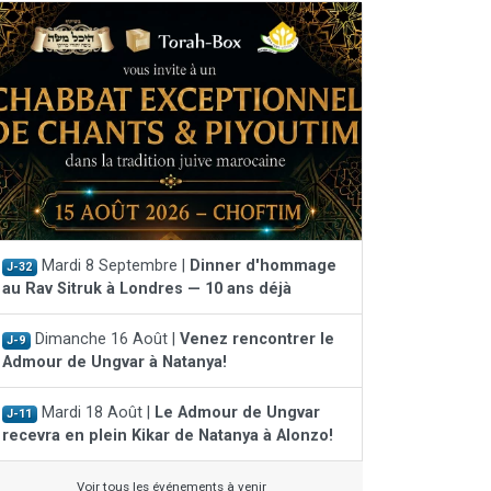
Mardi 8 Septembre |
Dinner d'hommage
J-32
au Rav Sitruk à Londres — 10 ans déjà
Dimanche 16 Août |
Venez rencontrer le
J-9
Admour de Ungvar à Natanya!
Mardi 18 Août |
Le Admour de Ungvar
J-11
recevra en plein Kikar de Natanya à Alonzo!
Voir tous les événements à venir