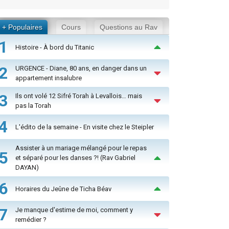
+ Populaires
Cours
Questions au Rav
1
Histoire - À bord du Titanic
2
URGENCE - Diane, 80 ans, en danger dans un
appartement insalubre
3
Ils ont volé 12 Sifré Torah à Levallois… mais
pas la Torah
4
L'édito de la semaine - En visite chez le Steipler
Assister à un mariage mélangé pour le repas
5
et séparé pour les danses ?! (Rav Gabriel
DAYAN)
6
Horaires du Jeûne de Ticha Béav
7
Je manque d'estime de moi, comment y
remédier ?