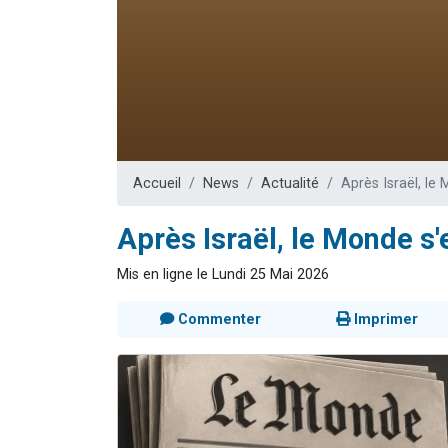
3 personnes 
2 personnes 
3 personnes 
2 nouvel
4 personn
Accueil
News
Actualité
Après Israël, le
Après Israël, le Monde s
Mis en ligne le Lundi 25 Mai 2026
Commenter
Imprimer