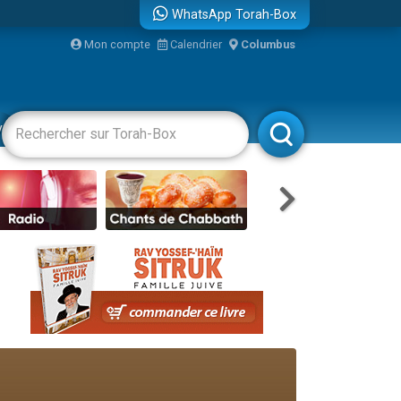
WhatsApp Torah-Box
Mon compte
Calendrier
Columbus
bre
vertissements
Livres
Rabbanim