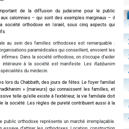
portant de la diffusion du judaïsme pour le public
e aux calomnies – qui sont des exemples marginaux – il
la société orthodoxe en Israël, sous cinq aspects qui
ifs.
iale au sein des familles orthodoxes est remarquable :
rganisations paramédicales qui conseillent, envoient les
infirmes. Dans la société orthodoxe, on s’occupe d’aider
té intérieure à la société est manifeste. Les
Rabbanim
 spécialités du médecin.
s lors du Chabbath, des jours de fêtes. Le foyer familial
Chadkhanim » (marieurs) qui connaissent les familles, et
ve telle qu’elle existe à l’extérieur, la vie familiale doit
de la société. Les règles de pureté contribuent aussi à la
, le public orthodoxe représente un marché irremplaçable.
n essaye d’attirer les orthodoxes. Location, construction