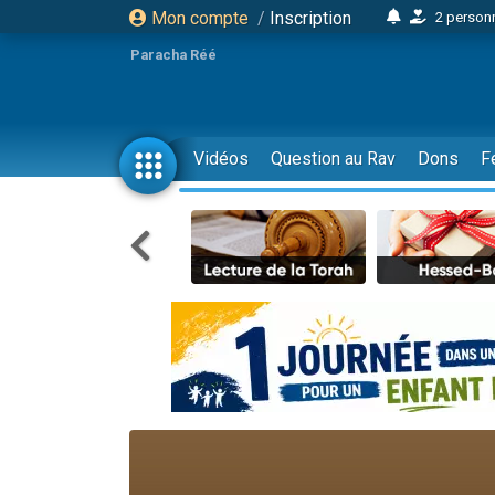
Mon compte
/
Inscription
2 personn
17 personnes
Paracha Réé
4 personnes 
Il reste 
23 person
Vidéos
Question au Rav
Dons
F
Eva vient de
4 personnes 
3 personnes 
3 personn
Odaya vient 
2 personnes 
13 personnes
12 nouve
30 perso
Il reste 