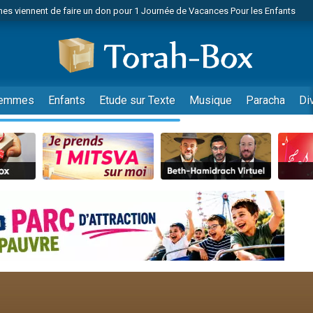
es viennent de faire un don pour 1 Journée de Vacances Pour les Enfants
 viennent de demander une bénédiction
viennent de nous rejoindre sur WhatsApp
49 places pour étudier en groupe sur Zoom
nes viennent de faire un don pour Diane, 80 ans, dans un appartement insalu
emmes
Enfants
Etude sur Texte
Musique
Paracha
Di
 donner son Maasser
viennent de nous rejoindre sur WhatsApp
viennent de nous rejoindre sur WhatsApp
es viennent de faire un don pour 5 jours de vacances aux Orphelins
de donner son Maasser
viennent de nous rejoindre sur WhatsApp
 viennent de demander une bénédiction
lles musiques dans Torah-Box Music
nnes viennent de faire un don pour Sauvez la jambe de Yohan
49 places pour étudier en groupe sur Zoom