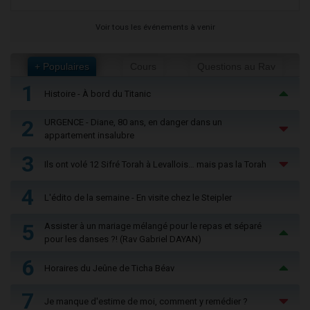
Voir tous les événements à venir
+ Populaires
Cours
Questions au Rav
1
Histoire - À bord du Titanic
2
URGENCE - Diane, 80 ans, en danger dans un
appartement insalubre
3
Ils ont volé 12 Sifré Torah à Levallois… mais pas la Torah
4
L'édito de la semaine - En visite chez le Steipler
5
Assister à un mariage mélangé pour le repas et séparé
pour les danses ?! (Rav Gabriel DAYAN)
6
Horaires du Jeûne de Ticha Béav
7
Je manque d'estime de moi, comment y remédier ?