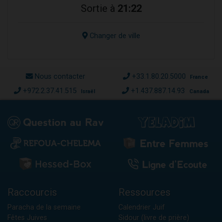
Sortie à
21:22
Changer de ville
Nous contacter
+33.1.80.20.5000
France
+972.2.37.41.515
+1.437.887.14.93
Israël
Canada
Raccourcis
Ressources
Paracha de la semaine
Calendrier Juif
Fêtes Juives
Sidour (livre de prière)