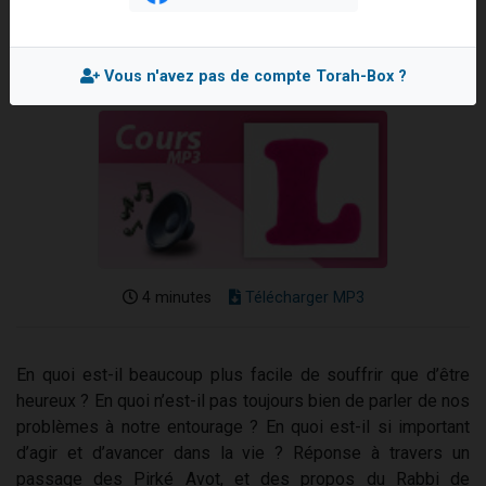
Il reste 49 places pour étudier en groupe sur Zoom
Mis en ligne le Vendredi 21 Décembre 2018
3 personnes viennent de nous rejoindre sur WhatsApp
Vous n'avez pas de compte Torah-Box ?
2 personnes viennent de nous rejoindre sur WhatsApp
2 nouvelles musiques dans Torah-Box Music
6 personnes viennent de nous rejoindre sur WhatsApp
4 minutes
Télécharger MP3
En quoi est-il beaucoup plus facile de souffrir que d’être
heureux ? En quoi n’est-il pas toujours bien de parler de nos
problèmes à notre entourage ? En quoi est-il si important
d’agir et d’avancer dans la vie ? Réponse à travers un
passage des Pirké Avot, et des propos du Rabbi de