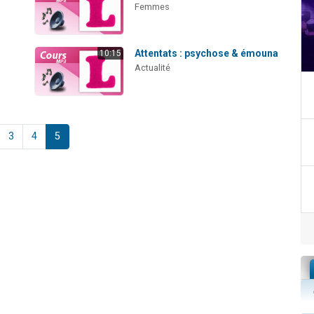
Femmes
Attentats : psychose & émouna
10:15
Actualité
3
4
5