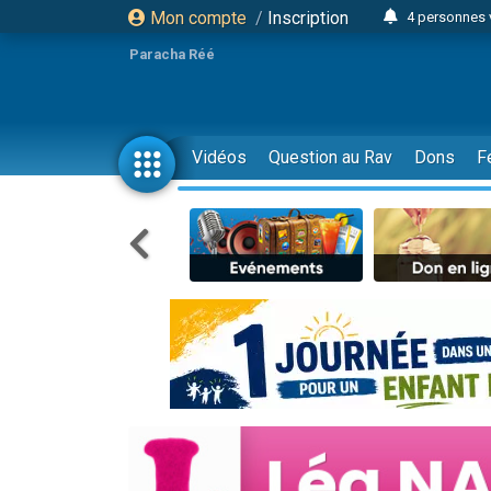
Mon compte
/
Inscription
4 personnes 
3 personnes 
Paracha Réé
Odaya vient 
3 personn
3 personn
Vidéos
Question au Rav
Dons
F
13 personnes
2 personnes 
30 perso
Il reste 
12 nouve
3 personnes 
2 personnes 
3 personnes 
2 nouvel
8 personn