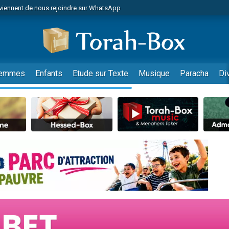
viennent de nous rejoindre sur WhatsApp
viennent de nous rejoindre sur WhatsApp
de donner son Maasser
es viennent de faire un don pour 5 jours de vacances aux Orphelins
es viennent de faire un don pour Diane, 80 ans, dans un appartement insalub
emmes
Enfants
Etude sur Texte
Musique
Paracha
Di
 viennent de demander une bénédiction
viennent de nous rejoindre sur WhatsApp
nnes viennent de faire un don pour Sauvez la jambe de Yohan
49 places pour étudier en groupe sur Zoom
lles musiques dans Torah-Box Music
viennent de nous rejoindre sur WhatsApp
viennent de nous rejoindre sur WhatsApp
viennent de nous rejoindre sur WhatsApp
les musiques dans Torah-Box Music
es viennent de faire un don pour Tsédaka : pauvres d'Israel