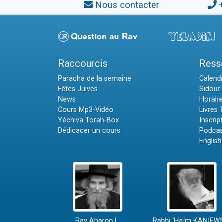
Nous contacter
Raccourcis
Ress
Paracha de la semaine
Calendr
Fêtes Juives
Sidour 
News
Horair
Cours Mp3-Vidéo
Livres
Yéchiva Torah-Box
Inscrip
Dédicacer un cours
Podcas
English
Rav Aharon L.
Rabbi 'Haïm KANIEW