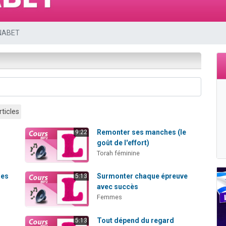
sion radio : Visions de grandeur n°104 : Le Chabbath et le Birkat Hamazone à 
 viennent de demander une bénédiction
NABET
de donner son Maasser
49 places pour étudier en groupe sur Zoom
 donner son Maasser
rticles
s
Remonter ses manches (le
9:22
goût de l'effort)
Torah féminine
res
Surmonter chaque épreuve
5:13
avec succès
Femmes
Tout dépend du regard
5:13