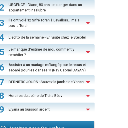
2
URGENCE - Diane, 80 ans, en danger dans un
appartement insalubre
3
Ils ont volé 12 Sifré Torah à Levallois… mais
pas la Torah
4
L'édito de la semaine - En visite chez le Steipler
5
Je manque d'estime de moi, comment y
remédier ?
6
Assister à un mariage mélangé pour le repas et
séparé pour les danses ?! (Rav Gabriel DAYAN)
7
DERNIERS JOURS : Sauvez la jambe de Yohan
8
Horaires du Jeûne de Ticha Béav
9
Elyana au buisson ardent