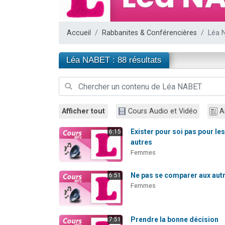
Nouvelle émis
61 personnes
Accueil
Rabbanites & Conférencières
Léa 
Ariel vient 
Il reste 
Léa NABET : 88 résultats
Eva vient de
Afficher tout
Cours Audio et Vidéo
A
Exister pour soi pas pour le
6:15
autres
Femmes
Ne pas se comparer aux aut
6:51
Femmes
Prendre la bonne décision
7:51