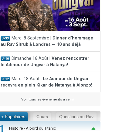
Mardi 8 Septembre |
Dinner d'hommage
J-33
au Rav Sitruk à Londres — 10 ans déjà
Dimanche 16 Août |
Venez rencontrer
J-10
le Admour de Ungvar à Natanya!
Mardi 18 Août |
Le Admour de Ungvar
J-12
recevra en plein Kikar de Natanya à Alonzo!
Voir tous les événements à venir
+ Populaires
Cours
Questions au Rav
1
Histoire - À bord du Titanic