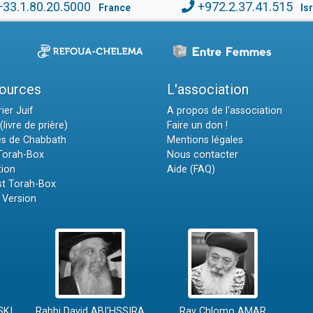
+33.1.80.20.5000
+972.2.37.41.515
France
Is
ources
L'association
ier Juif
A propos de l'association
(livre de prière)
Faire un don !
es de Chabbath
Mentions légales
 Torah-Box
Nous contacter
tion
Aide (FAQ)
t Torah-Box
 Version
SKI
Rabbi David ABI'HSSIRA
Rav Chlomo AMAR