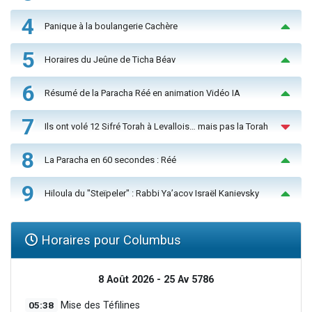
4
Panique à la boulangerie Cachère
5
Horaires du Jeûne de Ticha Béav
6
Résumé de la Paracha Réé en animation Vidéo IA
7
Ils ont volé 12 Sifré Torah à Levallois… mais pas la Torah
8
La Paracha en 60 secondes : Réé
9
Hiloula du "Steïpeler" : Rabbi Ya’acov Israël Kanievsky
Horaires pour Columbus
8 Août 2026 - 25 Av 5786
05:38
Mise des Téfilines