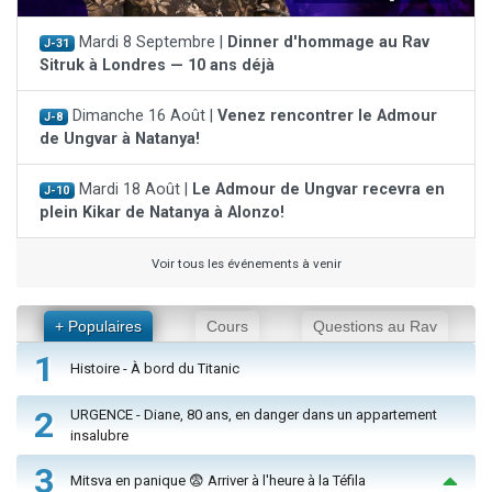
Mardi 8 Septembre |
Dinner d'hommage au Rav
J-31
Sitruk à Londres — 10 ans déjà
Dimanche 16 Août |
Venez rencontrer le Admour
J-8
de Ungvar à Natanya!
Mardi 18 Août |
Le Admour de Ungvar recevra en
J-10
plein Kikar de Natanya à Alonzo!
Voir tous les événements à venir
+ Populaires
Cours
Questions au Rav
1
Histoire - À bord du Titanic
2
URGENCE - Diane, 80 ans, en danger dans un appartement
insalubre
3
Mitsva en panique 😨 Arriver à l'heure à la Téfila