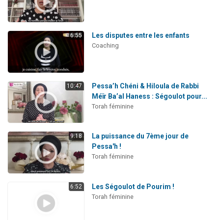
Les disputes entre les enfants
6:55
Coaching
Pessa’h Chéni & Hiloula de Rabbi
10:47
Méïr Ba’al Haness : Ségoulot pour...
Torah féminine
La puissance du 7ème jour de
9:18
Pessa'h !
Torah féminine
Les Ségoulot de Pourim !
6:52
Torah féminine