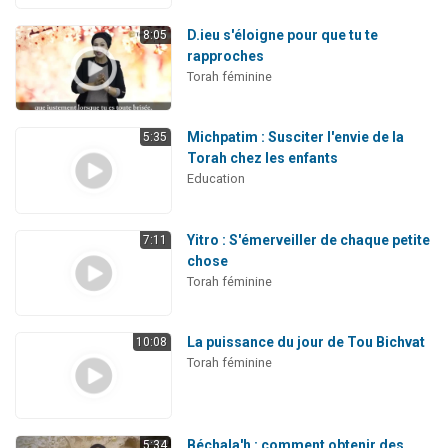
D.ieu s'éloigne pour que tu te
8:05
rapproches
Torah féminine
Michpatim : Susciter l'envie de la
5:35
Torah chez les enfants
Education
Yitro : S'émerveiller de chaque petite
7:11
chose
Torah féminine
La puissance du jour de Tou Bichvat
10:08
Torah féminine
Béchala'h : comment obtenir des
5:34