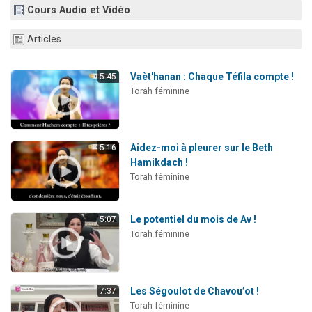
Cours Audio et Vidéo
Il reste 49 places pour étudier en groupe sur Zoom
12 nouvelles musiques dans Torah-Box Music
Articles
3 personnes viennent de nous rejoindre sur WhatsApp
2 personnes viennent de nous rejoindre sur WhatsApp
Vaèt'hanan : Chaque Téfila compte !
5:45
Torah féminine
2 personnes viennent de nous rejoindre sur WhatsApp
Aidez-moi à pleurer sur le Beth
5:16
Hamikdach !
Torah féminine
Le potentiel du mois de Av !
5:07
Torah féminine
Les Ségoulot de Chavou’ot !
7:37
Torah féminine