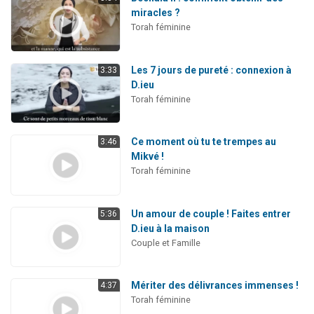
miracles ?
Torah féminine
Les 7 jours de pureté : connexion à
3:33
D.ieu
Torah féminine
Ce moment où tu te trempes au
3:46
Mikvé !
Torah féminine
Un amour de couple ! Faites entrer
5:36
D.ieu à la maison
Couple et Famille
Mériter des délivrances immenses !
4:37
Torah féminine