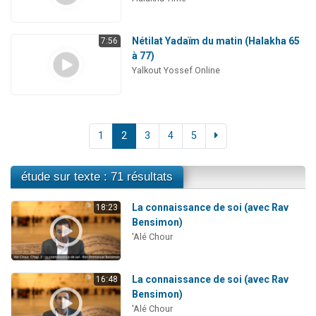
Nétilat Yadaïm du matin (Halakha 65
7:56
à 77)
Yalkout Yossef Online
1
2
3
4
5
étude sur texte : 71 résultats
La connaissance de soi (avec Rav
18:23
Bensimon)
'Alé Chour
La connaissance de soi (avec Rav
16:48
Bensimon)
'Alé Chour