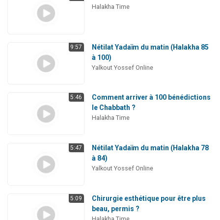
Halakha Time
Nétilat Yadaïm du matin (Halakha 85
9:57
à 100)
Yalkout Yossef Online
Comment arriver à 100 bénédictions
5:46
le Chabbath ?
Halakha Time
Nétilat Yadaïm du matin (Halakha 78
5:47
à 84)
Yalkout Yossef Online
Chirurgie esthétique pour être plus
5:09
beau, permis ?
Halakha Time