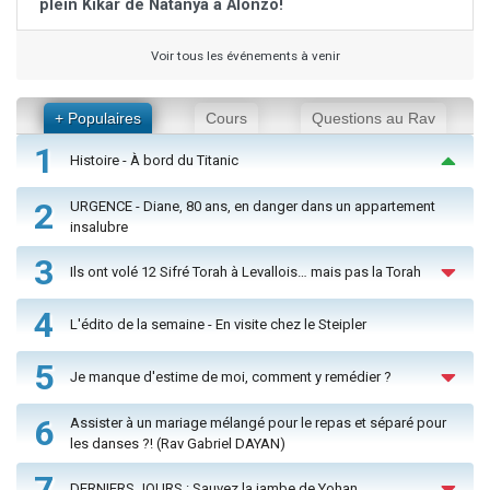
plein Kikar de Natanya à Alonzo!
Voir tous les événements à venir
+ Populaires
Cours
Questions au Rav
1
Histoire - À bord du Titanic
2
URGENCE - Diane, 80 ans, en danger dans un appartement
insalubre
3
Ils ont volé 12 Sifré Torah à Levallois… mais pas la Torah
4
L'édito de la semaine - En visite chez le Steipler
5
Je manque d'estime de moi, comment y remédier ?
6
Assister à un mariage mélangé pour le repas et séparé pour
les danses ?! (Rav Gabriel DAYAN)
7
DERNIERS JOURS : Sauvez la jambe de Yohan