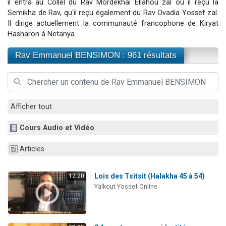
il entra au Collel du Rav Mordékhai Eliahou zal où il reçu la
61 personnes viennent de demander une bénédiction
Semikha de Rav, qu'il reçu également du Rav Ovadia Yossef zal.
Il dirige actuellement la communauté francophone de Kiryat
Ariel vient de donner son Maasser
Hasharon à Netanya.
Il reste 49 places pour étudier en groupe sur Zoom
Eva vient de donner son Maasser
Rav Emmanuel BENSIMON : 961 résultats
4 personnes viennent de nous rejoindre sur WhatsApp
Afficher tout
Cours Audio et Vidéo
Articles
Lois des Tsitsit (Halakha 45 à 54)
12:20
Yalkout Yossef Online