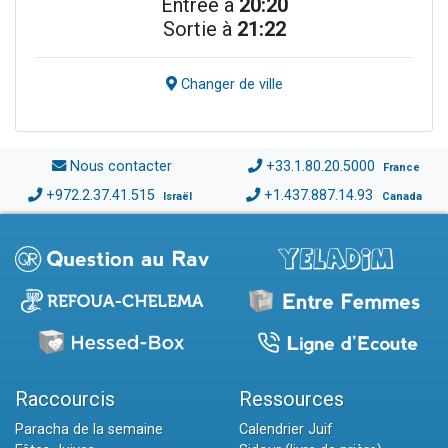
Entrée à
20:20
Sortie à
21:22
Changer de ville
Nous contacter
+33.1.80.20.5000
France
+972.2.37.41.515
+1.437.887.14.93
Israël
Canada
Raccourcis
Ressources
Paracha de la semaine
Calendrier Juif