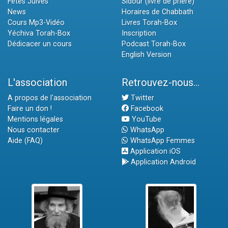
Fêtes Juives
Sidour (livre de prière)
News
Horaires de Chabbath
Cours Mp3-Vidéo
Livres Torah-Box
Yéchiva Torah-Box
Inscription
Dédicacer un cours
Podcast Torah-Box
English Version
L'association
Retrouvez-nous...
A propos de l'association
Twitter
Faire un don !
Facebook
Mentions légales
YouTube
Nous contacter
WhatsApp
Aide (FAQ)
WhatsApp Femmes
Application iOS
Application Android