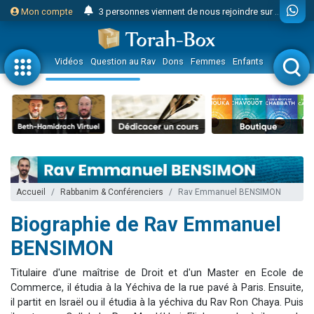
3 personnes viennent de nous rejoindre sur WhatsApp
Mon compte
Odaya vient de donner son Maasser
3 personnes viennent de faire un don pour 5 jours de vacances aux Orphelins
Vidéos
Question au Rav
Dons
Femmes
Enfants
Etude sur 
3 personnes viennent de faire un don pour Diane, 80 ans, dans un appartement insalubre
13 personnes viennent de demander une bénédiction
2 personnes viennent de nous rejoindre sur WhatsApp
30 personnes viennent de faire un don pour Sauvez la jambe de Yohan
Il reste 49 places pour étudier en groupe sur Zoom
12 nouvelles musiques dans Torah-Box Music
Accueil
Rabbanim & Conférenciers
Rav Emmanuel BENSIMON
3 personnes viennent de nous rejoindre sur WhatsApp
Biographie de Rav Emmanuel
2 personnes viennent de nous rejoindre sur WhatsApp
BENSIMON
3 personnes viennent de nous rejoindre sur WhatsApp
2 nouvelles musiques dans Torah-Box Music
Titulaire d'une maîtrise de Droit et d'un Master en Ecole de
8 personnes viennent de faire un don pour Tsédaka : pauvres d'Israel
Commerce, il étudia à la Yéchiva de la rue pavé à Paris. Ensuite,
il partit en Israël ou il étudia à la yéchiva du Rav Ron Chaya. Puis
Nouvelle émission radio : Visions de grandeur n°104 : Le Chabbath et le Birkat Hamazone à travers le temps