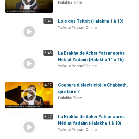
Halakha Time
Lois des Tsitsit (Halakha 1 à 13)
8:41
Yalkout Yossef Online
La Brakha de Acher Yatsar après
6:45
Nétilat Yadaïm (Halakha 11 à 16)
Yalkout Yossef Online
Coupure d'électricité le Chabbath,
4:07
que faire ?
Halakha Time
La Brakha de Acher Yatsar après
8:22
Nétilat Yadaïm (Halakha 1 à 10)
Yalkout Yossef Online