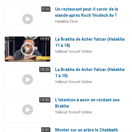
Un restaurant peut-il servir de la
5:16
viande après Roch 'Hodèch Av ?
Halakha Time
La Brakha de Acher Yatsar (Halakha
10:03
11 à 18)
Yalkout Yossef Online
La Brakha de Acher Yatsar (Halakha
10:26
1 à 10)
Yalkout Yossef Online
L'intention à avoir en récitant une
10:30
Brakha
Yalkout Yossef Online
Monter sur un arbre le Chabbath
5:31