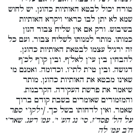
טורח יכול לבטא האותיות כהוגן, יש לחוש
שמא לא יתן לבו כראוי ויקרא האותיות
בשיבוש. ורק אם אין שליח צבור הגון
כמותו, מותר למנותו לשליח צבור, ועם כל
זה ירגיל עצמו לבטאת האותיות כהוגן,
להבחין בין עי’ן לאל’ף, ובין קו’ף לכ’ף
דגושה, ובין טי’ת לתי’ו, וכדומה. ואמנם מי
שאינו מבטא את האותיות כהוגן, מותר
שיאמר את פרשת העקידה, הקרבנות,
והמזמורים שאומרים בשבת קודם ברוך
שאמר, ואין לדחותו בשל כך
. [ילקו’י ספר
על הל' פסד’ז, סי' נג הע' י'. עמ' רעג. שאר’י
ח’ב עמ' לה