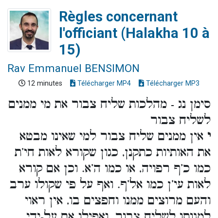
Règles concernant
l'officiant (Halakha 10 à
15)
Rav Emmanuel BENSIMON
12 minutes
Télécharger MP4
Télécharger MP3
סימן נג - מהלכות שליח צבור את מי ממנים
לשליח צבור
י
אין ממנים שליח צבור למי שאינו מבטא
את האותיות כתקנן, כגון שקורא לאות חי’ת
כמו כ’ף רפויה, או כמו ה’א. וכן אם קורא
לאות עי’ן כמו אל’ף. ואף על פי שקולו ערב
והעם מרוצים ממנו וחפצים בו, אין ראוי
למנותו לשליח צבור. ואפילו אם על-ידי