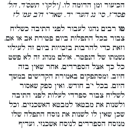
הכיעור ומן הדומה לו.
[ילקו’י תשס’ד, הל'
פסד’ז, סי' נג הער' יד. שאר’י ח’ב עמ' לז
טו
רבים נהגו לעבור לפני התיבה כשליח
צבור בכל התפלות ביום פטירת אב או אם,
וזאת כדי להרבות בזכויות ביום זה לעילוי
נשמתו של הנפטר. אולם מנהג זה לא פשט
כל כך אצל הספרדים, אחר שאין בזה
חיוב, ומסתפקים באמירת הקדישים במשך
היום, בכל י’ב חודש. ואין ספק שאסור
לשליח צבור ספרדי לעלות לפני התיבה
ולשנות את מבטאו למבטא האשכנזים, וכל
שכן שאין לו לשנות את נוסח התפלה שלו
מנוסח הספרדים לנוסח אשכנזי, ועדיף