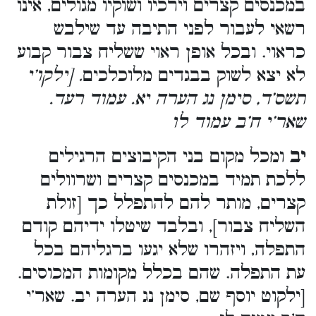
במכנסים קצרים וירכיו ושוקיו מגולים, אינו
רשאי לעבור לפני התיבה עד שילבש
כראוי. ובכל אופן ראוי ששליח צבור קבוע
לא יצא לשוק בבגדים מלוכלכים
. [ילקו’י
תשס’ד, סימן נג הערה יא. עמוד רעד.
שאר’י ח’ב עמוד לו
יב
ומכל מקום בני הקיבוצים הרגילים
ללכת תמיד במכנסים קצרים ושרוולים
קצרים, מותר להם להתפלל כך [זולת
השליח צבור], ובלבד שיטלו ידיהם קודם
התפלה, ויזהרו שלא יגעו ברגליהם בכל
עת התפלה. שהם בכלל מקומות המכוסים.
[ילקוט יוסף שם, סימן נג הערה יב. שאר’י