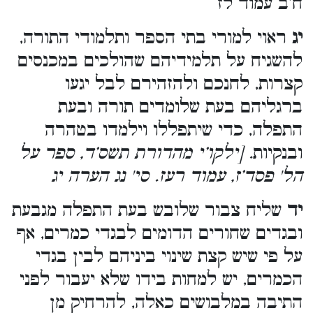
ח’ב עמוד לז
יג
ראוי למורי בתי הספר ותלמודי התורה,
להשגיח על תלמידיהם שהולכים במכנסים
קצרות, לחנכם ולהזהירם לבל יגעו
ברגליהם בעת שלומדים תורה ובעת
התפלה, כדי שיתפללו וילמדו בטהרה
ובנקיות
. [ילקו’י מהדורת תשס’ד, ספר על
הל' פסד’ז, עמוד רעז. סי' נג הערה יג
יד
שליח צבור שלובש בעת התפלה מגבעת
ובגדים שחורים הדומים לבגדי כמרים, אף
על פי שיש קצת שינוי ביניהם לבין בגדי
הכמרים, יש למחות בידו שלא יעבור לפני
התיבה במלבושים כאלה, להרחיק מן