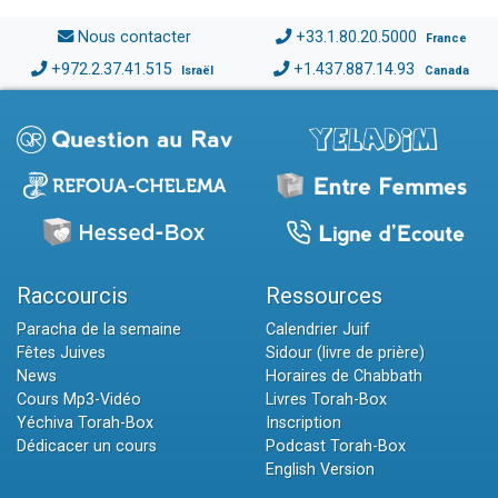
Nous contacter
+33.1.80.20.5000
France
+972.2.37.41.515
+1.437.887.14.93
Israël
Canada
Raccourcis
Ressources
Paracha de la semaine
Calendrier Juif
Fêtes Juives
Sidour (livre de prière)
News
Horaires de Chabbath
Cours Mp3-Vidéo
Livres Torah-Box
Yéchiva Torah-Box
Inscription
Dédicacer un cours
Podcast Torah-Box
English Version