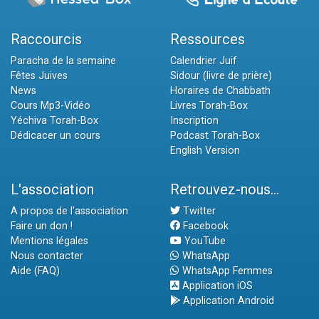
Raccourcis
Ressources
Paracha de la semaine
Calendrier Juif
Fêtes Juives
Sidour (livre de prière)
News
Horaires de Chabbath
Cours Mp3-Vidéo
Livres Torah-Box
Yéchiva Torah-Box
Inscription
Dédicacer un cours
Podcast Torah-Box
English Version
L'association
Retrouvez-nous...
A propos de l'association
Twitter
Faire un don !
Facebook
Mentions légales
YouTube
Nous contacter
WhatsApp
Aide (FAQ)
WhatsApp Femmes
Application iOS
Application Android