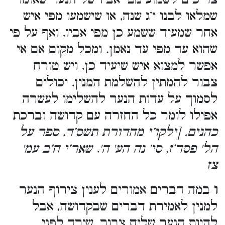
שמלאו לבנו י’ג שנה, או שישמעו מפי איש
אחר שמעיד ששמע כן מפי אביו, ואף על פי
שהוא עד מפי עד נאמן. ומכל מקום אם אי
אפשר למצוא איש שיעיד כן, ויש טורח
צבור להמתין להשלמת המנין, יכולים
לסמוך על עדות הנער להשלימו לעשרה
אפילו לומר כל החזרה עם קדושה וברכת
כהנים. [ילקו’י מהדורת תשס’ד, ספר על
הל' פסד’ז, סי' נה הע' ה'. שאר’י ח’ב עמ'
צז
ו
במה דברים אמורים לענין צירוף הנער
למנין לאמירת דברים שבקדושה, אבל
להיות הנער שליח צבור, שירד לפני