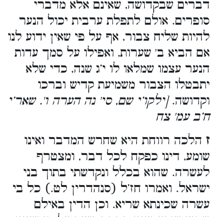
דברים שבקדושה, שאינם אלא מדברי
סופרים. אולם לתפלת ערבית יכול הנער
להיות שליח צבור, אף על פי שאין ידוע לנו
אם הביא ב' שערות, ואפילו על סמך עדות
הנער עצמו שמלאו לו י’ג שנה, כדי שלא
יתבטלו הצבור משמיעת קדיש וברכו
וקדושה.
[ילקו’י שם, סי' נה הערה ו'. שאר’י
ח’ב עמ' צח
ז
הלכה רווחת היא שחרש המדבר ואינו
שומע, דינו כפקח לכל דבר, ומצטרף
לעשרה. שהוא בכלל ונקדשתי בתוך בני
ישראל. ואמרו חז’ל (סנהדרין לט.) כל בי
עשרה שכינתא שריא. וכן הדין באילם