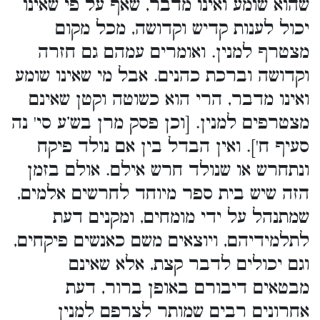
שהוא שומע ואינו מדבר, שאף על פי שאינו
יכול לענות קדיש וקדושה, מכל מקום
מצטרף למנין. ואומרים עמהם גם חזרה
וקדושה וברכת כהנים. אבל מי שאינו שומע
ואינו מדבר, הרי הוא כשוטה וקטן שאינם
מצטרפים למנין. [וכן פסק מרן בש’ע סי' נה
סעיף ח']. ואין הבדל בין אם נולד פיקח
ונתחרש או שנולד חרש אילם. אולם בזמן
הזה שיש בית ספר מיוחד לחרשים אלמים,
שמתנהל על ידי מומחים, ומקנים דעת
לתלמידיהם, ויוצאים משם כאנשים פיקחים,
וגם יכולים לדבר קצת, אלא שאינם
מבטאים דיבורם באופן ברור, דעת
אחרונים רבים שמותר לצרפם למנין