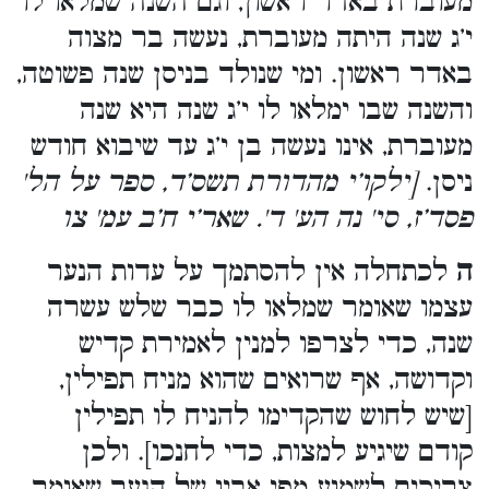
מעוברת באדר ראשון, וגם השנה שמלאו לו
י’ג שנה היתה מעוברת, נעשה בר מצוה
באדר ראשון. ומי שנולד בניסן שנה פשוטה,
והשנה שבו ימלאו לו י’ג שנה היא שנה
מעוברת, אינו נעשה בן י’ג עד שיבוא חודש
ניסן.
[ילקו’י מהדורת תשס’ד, ספר על הל'
פסד’ז, סי' נה הע' ד'. שאר’י ח’ב עמ' צו
ה
לכתחלה אין להסתמך על עדות הנער
עצמו שאומר שמלאו לו כבר שלש עשרה
שנה, כדי לצרפו למנין לאמירת קדיש
וקדושה, אף שרואים שהוא מניח תפילין,
[שיש לחוש שהקדימו להניח לו תפילין
קודם שיגיע למצות, כדי לחנכו]. ולכן
צריכים לשמוע מפי אביו של הנער שאומר