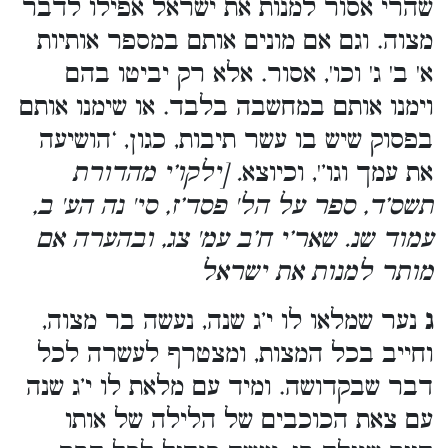
שהרי אסור למנות את ישראל אפילו לדבר
מצוה. וגם אם מונים אותם במספר אותיות
א' ב' ג' וכו', אסור. אלא רק יביטו בהם
וימנו אותם במחשבה בלבד. או שימנו אותם
בפסוק שיש בו עשר תיבות, כגון, ‘הושיעה
את עמך וגו’', וכיוצא
. [ילקו’י מהדורת
תשס’ד, ספר על הל' פסד’ז, סי' נה הע' ב,
עמוד שנ. שאר’י ח’ב עמ' צג, ובהערה אם
מותר למנות את ישראל
ג
נער שמלאו לו י’ג שנה, נעשה בר מצוה,
וחייב בכל המצות, ומצטרף לעשרה לכל
דבר שבקדושה. ומיד עם מלאת לו י’ג שנה
עם צאת הכוכבים של הלילה של אותו