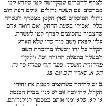
לצרף לדברים שבקדושה קטן שיודע למי
מברכים, עם תשעה גדולים. אולם דעת רוב
גדולי הפוסקים שאין הקטן מצטרף לעשרה
כלל, ואפילו בשעת הדחק. ואם רואה אדם
שהצבור מתכוננים לצרף קטן לעשרה,
עליו לצאת משם מיד כדי שלא תארע
תקלה על ידו ויכשלו בהזכרת השם
לבטלה בתפלת החזרה וכו'
. [ילקו’י
מהדורת תשס’ד, ספר הל' פסד’ז סי' נה
הע' א, שאר’י ח’ב עמ' צג
ב
יש להזהר כשרוצים למנות את יחידי
הקהל, להיווכח אם יש מנין בבית הכנסת
או לא, שלא ימנו אותם במספר לגולגלותם,