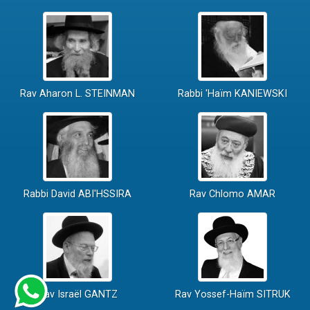
Rav Aharon L. STEINMAN
Rabbi 'Haïm KANIEWSKI
Rabbi David ABI'HSSIRA
Rav Chlomo AMAR
Rav Israël GANTZ
Rav Yossef-Haïm SITRUK