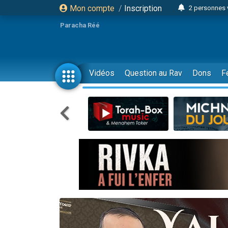
Mon compte
/
Inscription
2 personnes 
3 personnes 
Paracha Réé
2 nouvel
8 personn
4 personn
Vidéos
Question au Rav
Dons
F
Nouvelle émis
61 personnes
39 perso
Il reste 
Ariel vient 
Nathaniel vi
6 personn
2 personn
10 personnes
Il reste 