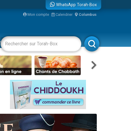
WhatsApp Torah-Box
Mon compte
Calendrier
Columbus
re
vertissements
Livres
Rabbanim
travers le temps
 leur maman
...