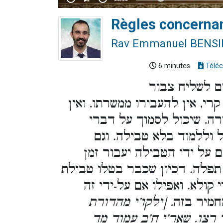
Règles concernant
Rav Emmanuel BENS
6 minutes
Téléc
ים לשליח צבור
י, אין להעבירו ממשרתו, ואין
רה, שיכול לסמוך על דברי
 וללמוד בלא טבילה. וגם
 על ידי הטבילה יעבור זמן
 תפלה. דכיון שכבר בטלו טבילת
 קולא. ואפילו אם על-ידי זה
חמיר בזה
. [ילקו’י מהדורת
ד רצו. שאר’י ח’ב עמוד מד