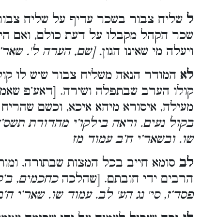
ל
שליח צבור בשכר עדיף על שליח צבור
שכר הקהל מקבלו על דעת כולם, ואם הי
ויעלה מי שאינו הגון
. [שם, הערה ל'. שאר’י
לא
המודר הנאה משליח צבור שיש לו קול 
קולו הערב שבתפלה ושירה. [דאע’פ שאמר
מעילה, איסורא מיהא איכא, וכשם שהריח 
בקול נעים. וראה בילקו’י מהדורת תשס’ד, 
שו. ובשאר’י ח’ב עמוד מז
לב
סומא חייב בכל המצות שבתורה, ומותר
הרבים ידי חובתם. [שהלכה
כחכמים, ב’ק
פסד’ז, סי' נג הע' לב. עמוד שו. שאר’י ח’