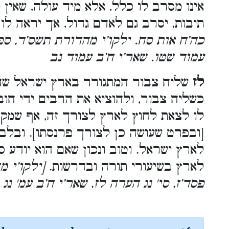
אינו מסרב לו כלל, אלא מיד עולה, שאין 
תיבות, יסרב גם לאדם גדול, אך יראה לו
כה’ח אות סח. ילקו’י מהדורת תשס’ד, ספר
עמוד שטו. שאר’י ח’ב עמוד נב
לז
שליח צבור המתגורר בארץ ישראל שהו
כשליח צבור, ולהוציא את הרבים ידי חובת
לו לצאת לחוץ לארץ לצורך זה, אף שמק
[ובפרט שעושה כן לצורך פרנסתו]. ובלבד
לארץ ישראל. וטוב ונכון שאם הוא יודע 
לארץ בשיעורי תורה ובדרשות.
[ילקו’י 
פסד’ז, סי' נג הערה לז, שאר’י ח’ב עמ' נג