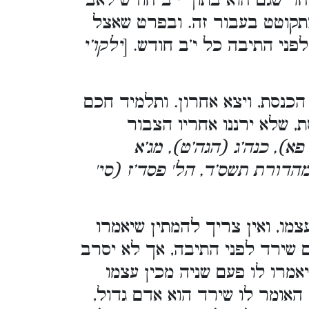
חר שגם הוא בתוך י’ב חודש לאב
התקוטט בעבור זה. ובפרט שאצל
ני התיבה כל י’ב חודש. [
ילקו’י
הכנסת, ויצא אחרון. ותלמיד חכם
, שלא ירננו אחריו הצבור
פא), כנה’ג (הגה’ט), מג’א
 מהדורת תשס’ד, הל' פסד’ז (סי'
מו, ואין צריך להמתין שיאמרו
ם שירד לפני התיבה, אך לא יסרב
אמרו לו פעם שניה מכין עצמו
 האומר לו שירד הוא אדם גדול,