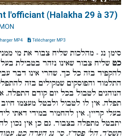
 l'officiant (Halakha 29 à 37)
IMON
harger MP4
Télécharger MP3
סימן נג - מהלכות שליח צבור את מי ממנ
כט
שליח צבור שאינו נזהר בטבילת בעל קר
להקפיד בזה כל כך, שהרי אינו דבר עבי
התלמוד והפוסקים שמקילים בזה להתפלל
הנוהגים לטבול בכל יום קודם התפלה, אם
תפלה, אין לו לטבול ולבטל מעצמו חיוב
בעלי קריין, אין להחמיר במידי דאתי לידי
יתבטל מתפלה בצבור, גם כן אין נכון לה
תשס’ד, הל' פסד’ז, סי' נג הערה כט, עמו