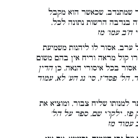
 שמתנדב, שכאשר הוא מקבל
ה בנדבה הרשות נתונה לכל,
 ח’ב עמו' מז
ערב, אסור לו ליהנות משמיעת
ו קול מראה וריח אין בהם משום
אסור בכל איסורי הנאה, כן
הדין
הל' פסד’ז, סי' נג הע' לא, עמוד
 למנותו שליח צבור, ומוציא את
 פז. ילקו’י שם, ספר על הל'
ב עמוד מז