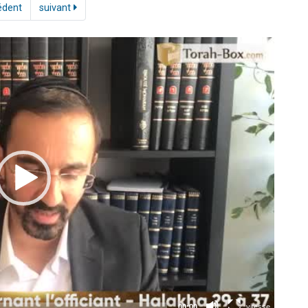
édent
suivant