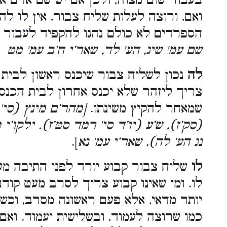
בעבור שום מצוה, ולכן אם יש שם אדם א
ואם, ורוצה לעלות שליח צבור, אין לו ל
הספרדים לא כולם נהגו להקפיד לעבור לפ
שם עמ' שיג, הע' לד, שאר’י ח’ב עמ' מט
לה
נכון לשליח צבור שיכנס ראשון לבית 
צריך ליזהר שלא יכנס אחרון לבית הכנסת
שמאחר להקיץ משינתו.
[מהר’ם מינץ (סי' 
(סק’ז), ש’ע (יו’ד סי' רמד סט’ז). ילקו’י
נג הע' לה), שאר’י עמ' נא
].
לו
שליח צבור קבוע יורד לפני התיבה מעצ
לו. ומי שאינו קבוע צריך לסרב מעט קוד
יותר מדאי, אלא פעם ראשונה מסרב, וכשי
כמו שרוצה לעמוד, ובשלישית יעמוד. ואם