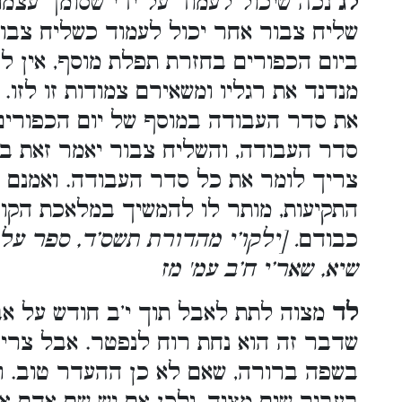
לג
נכה שיכול לעמוד על ידי שסומך עצמו ע
שליח צבור אחר יכול לעמוד כשליח צבור
ביום הכפורים בחזרת תפלת מוסף, אין לה
מנדנד את רגליו ומשאירם צמודות זו לזו. 
את סדר העבודה במוסף של יום הכפורים
סדר העבודה, והשליח צבור יאמר זאת ב
צריך לומר את כל סדר העבודה. ואמנם ת
התקיעות, מותר לו להמשיך במלאכת הקו
כבודם
. [ילקו’י מהדורת תשס’ד, ספר על הל
שיא, שאר’י ח’ב עמ' מז
לד
מצוה לתת לאבל תוך י’ב חודש על אב
שדבר זה הוא נחת רוח לנפטר. אבל צרי
בשפה ברורה, שאם לא כן ההעדר טוב. ו