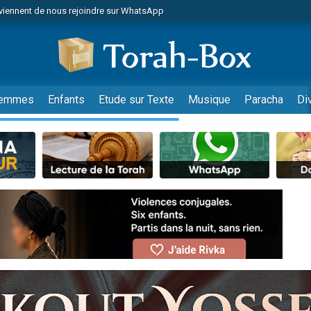
viennent de nous rejoindre sur WhatsApp
viennent de nous rejoindre sur WhatsApp
les musiques dans Torah-Box Music
es viennent de faire un don pour Tsédaka : pauvres d'Israel
es viennent de faire un don pour Diane, 80 ans, dans un appartement insalub
emmes
Enfants
Etude sur Texte
Musique
Paracha
Di
sion radio : Visions de grandeur n°104 : Le Chabbath et le Birkat Hamazone à 
 viennent de demander une bénédiction
nnes viennent de faire un don pour Sauvez la jambe de Yohan
49 places pour étudier en groupe sur Zoom
de donner son Maasser
ent de donner son Maasser
es viennent de faire un don pour 5 enfants déjà orphelins risquent de perdre
es viennent de faire un don pour Reloger Rivka, 6 enfants, victime de violences
 viennent de demander une bénédiction
49 places pour étudier en groupe sur Zoom