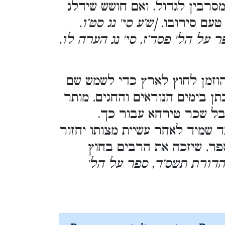
מסרבין לגדול. ואם חושש שידלג
 טעם סירובו
. [ש’ע סי' נג סט’ו.
 על הל' פסד’ז, סי' נג הערה לו.
זמן לחוץ לארץ כדי לשמש שם
ן בימים הנוראים והחגים, מותר
בל שכר טירחא עבור כך.
 שמיד לאחר עשיית מצותו יחזור
ספר, שיזכה את הרבים בחוץ
מהדורת תשס’ד, ספר על הל'