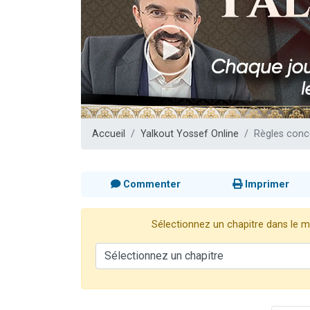
Dovan vient 
2 personnes 
2 personnes 
Malgorzata v
3 personnes 
Accueil
Yalkout Yossef Online
Règles conce
Commenter
Imprimer
Sélectionnez un chapitre dans le me