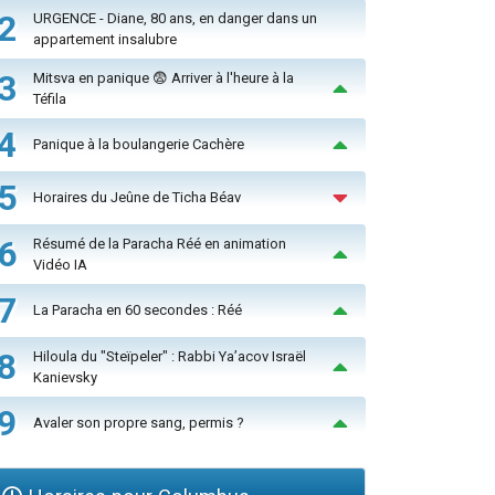
2
URGENCE - Diane, 80 ans, en danger dans un
appartement insalubre
3
Mitsva en panique 😨 Arriver à l'heure à la
Téfila
4
Panique à la boulangerie Cachère
5
Horaires du Jeûne de Ticha Béav
6
Résumé de la Paracha Réé en animation
Vidéo IA
7
La Paracha en 60 secondes : Réé
8
Hiloula du "Steïpeler" : Rabbi Ya’acov Israël
Kanievsky
9
Avaler son propre sang, permis ?