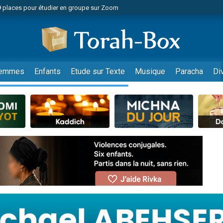
49 places pour étudier en groupe sur Zoom
nes viennent de faire un don pour Diane, 80 ans, dans un appartement insalu
viennent de nous rejoindre sur WhatsApp
viennent de nous rejoindre sur WhatsApp
es viennent de faire un don pour Reloger Rivka, 6 enfants, victime de violences
emmes
Enfants
Etude sur Texte
Musique
Paracha
Di
es viennent de faire un don pour 1 Journée de Vacances Pour les Enfants
 viennent de demander une bénédiction
viennent de nous rejoindre sur WhatsApp
49 places pour étudier en groupe sur Zoom
 donner son Maasser
viennent de nous rejoindre sur WhatsApp
viennent de nous rejoindre sur WhatsApp
de donner son Maasser
es viennent de faire un don pour 5 jours de vacances aux Orphelins
viennent de nous rejoindre sur WhatsApp