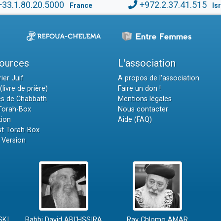
+33.1.80.20.5000
+972.2.37.41.515
France
Is
ources
L'association
ier Juif
A propos de l'association
(livre de prière)
Faire un don !
es de Chabbath
Mentions légales
 Torah-Box
Nous contacter
tion
Aide (FAQ)
t Torah-Box
 Version
SKI
Rabbi David ABI'HSSIRA
Rav Chlomo AMAR