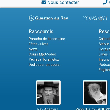
Nous contacter
Raccourcis
Ress
Paracha de la semaine
Calendr
Fêtes Juives
Sidour 
News
Horair
Cours Mp3-Vidéo
Livres
Yéchiva Torah-Box
Inscrip
Dédicacer un cours
Podcas
English
Rav Aharon L.
Rabbi 'Haïm KANIEW