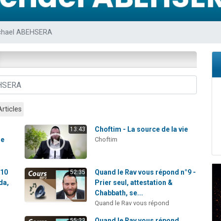
 viennent de demander une bénédiction
nnes viennent de faire un don pour Sauvez la jambe de Yohan
chael ABEHSERA
49 places pour étudier en groupe sur Zoom
lles musiques dans Torah-Box Music
 viennent de demander une bénédiction
Articles
Choftim - La source de la vie
13:43
ne
Choftim
°10
Quand le Rav vous répond n°9 -
52:35
da,
Prier seul, attestation &
Chabbath, se...
Quand le Rav vous répond
Quand le Rav vous répond
55:23