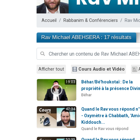
13 personnes
30 perso
Accueil
Rabbanim & Conférenciers
Rav Mi
Il reste 
12 nouve
Rav Michael ABEHSERA : 17 résultats
29 personnes
Afficher tout
Cours Audio et Vidéo
Béhar/Bé'houkotaï : De la
19:03
propriété à la présence Divi
Béhar
Quand le Rav vous répond n
47:34
- Oxymètre à Chabbath, 'Ami
Kiddouch...
Quand le Rav vous répond
Quand le Rav vous répond
52:35