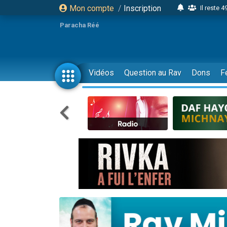
Mon compte
/
Inscription
Il reste 
16 person
Paracha Réé
2 personnes 
6 personnes 
4 personn
Vidéos
Question au Rav
Dons
F
2 personn
17 personnes
4 personnes 
Il reste 
Eva vient de
4 personnes 
3 personnes 
Odaya vient 
3 personn
2 personnes 