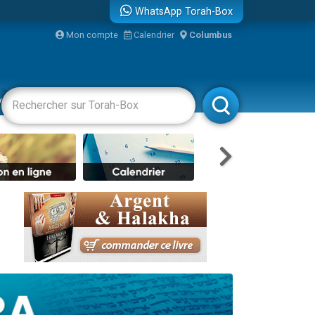
WhatsApp Torah-Box
bre
Mon compte
Calendrier
Columbus
...
vertissements
Livres
Rabbanim