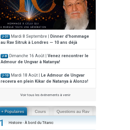
Mardi 8 Septembre |
Dinner d'hommage
J-31
au Rav Sitruk à Londres — 10 ans déjà
Dimanche 16 Août |
Venez rencontrer le
J-8
Admour de Ungvar à Natanya!
Mardi 18 Août |
Le Admour de Ungvar
J-10
recevra en plein Kikar de Natanya à Alonzo!
Voir tous les événements à venir
+ Populaires
Cours
Questions au Rav
1
Histoire - À bord du Titanic