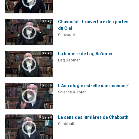
Chavou’ot : L'ouverture des portes
26:37
du Ciel
Chavouot
La lumière de Lag Ba’omer
27:35
Lag Baomer
L'Astrologie est-elle une science ?
22:59
Science & Torah
Le sens des lumières de Chabbath
22:24
Chabbath