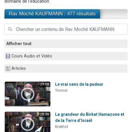
domaine de l’éducation.
Ariel vient de donner son Maasser
Rav Moché KAUFMANN : 477 résultats
Il reste 49 places pour étudier en groupe sur Zoom
Nathaniel vient de donner son Maasser
6 personnes viennent de faire un don pour 5 enfants déjà orphelins risquent de perdre leur maman
3 personnes viennent de nous rejoindre sur WhatsApp
Afficher tout
Cours Audio et Vidéo
Articles
Le vrai sens de la pudeur
29:08
Tsniout
La grandeur du Birkat Hamazone et
28:36
de la Terre d’Israël
Brakhot