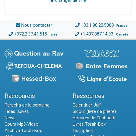
Changer de ville
Nous contacter
+33.1.80.20.5000
France
+972.2.37.41.515
+1.437.887.14.93
Israël
Canada
Raccourcis
Ressources
Paracha de la semaine
Calendrier Juif
Fêtes Juives
Sidour (livre de prière)
News
Horaires de Chabbath
Cours Mp3-Vidéo
Livres Torah-Box
Yéchiva Torah-Box
Inscription