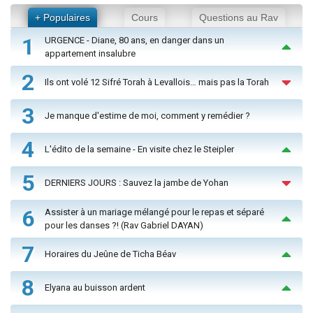
+ Populaires
Cours
Questions au Rav
1
URGENCE - Diane, 80 ans, en danger dans un
appartement insalubre
2
Ils ont volé 12 Sifré Torah à Levallois… mais pas la Torah
3
Je manque d'estime de moi, comment y remédier ?
4
L'édito de la semaine - En visite chez le Steipler
5
DERNIERS JOURS : Sauvez la jambe de Yohan
6
Assister à un mariage mélangé pour le repas et séparé
pour les danses ?! (Rav Gabriel DAYAN)
7
Horaires du Jeûne de Ticha Béav
8
Elyana au buisson ardent