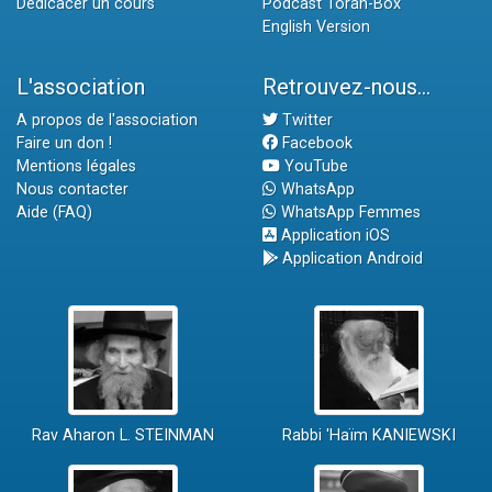
Dédicacer un cours
Podcast Torah-Box
English Version
L'association
Retrouvez-nous...
A propos de l'association
Twitter
Faire un don !
Facebook
Mentions légales
YouTube
Nous contacter
WhatsApp
Aide (FAQ)
WhatsApp Femmes
Application iOS
Application Android
Rav Aharon L. STEINMAN
Rabbi 'Haïm KANIEWSKI