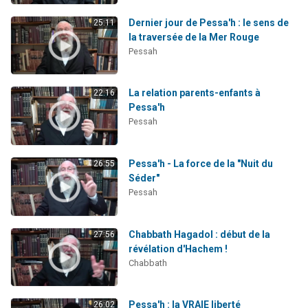
Dernier jour de Pessa'h : le sens de
25:11
la traversée de la Mer Rouge
Pessah
La relation parents-enfants à
22:16
Pessa'h
Pessah
Pessa'h - La force de la "Nuit du
26:55
Séder"
Pessah
Chabbath Hagadol : début de la
27:56
révélation d'Hachem !
Chabbath
Pessa'h : la VRAIE liberté
26:02