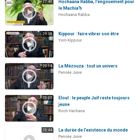
Hochaana Rabba, l'engouement pour
27:40
le Machia'h
Hochaana Rabba
Kippour : faire vibrer son être
29:38
Yom Kippour
La Mézouza : tout un univers
20:14
Pensée Juive
Eloul : le peuple Juif reste toujours
25:02
jeune
Roch Hachana
La durée de l’existence du monde
25:44
Pensée Juive