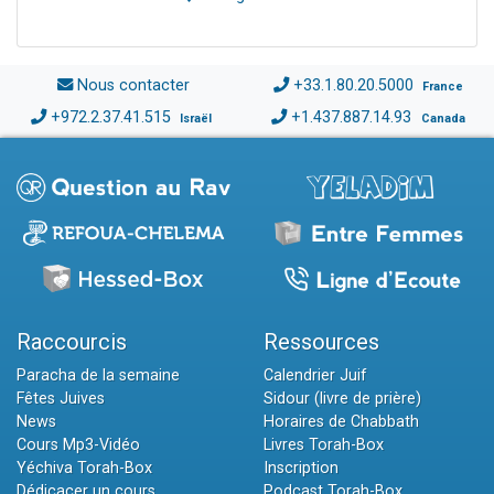
Nous contacter
+33.1.80.20.5000
France
+972.2.37.41.515
+1.437.887.14.93
Israël
Canada
Raccourcis
Ressources
Paracha de la semaine
Calendrier Juif
Fêtes Juives
Sidour (livre de prière)
News
Horaires de Chabbath
Cours Mp3-Vidéo
Livres Torah-Box
Yéchiva Torah-Box
Inscription
Dédicacer un cours
Podcast Torah-Box