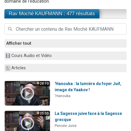
domaine de l’éducation.
17 personnes viennent de demander une bénédiction
Rav Moché KAUFMANN : 477 résultats
4 personnes viennent de nous rejoindre sur WhatsApp
Il reste 49 places pour étudier en groupe sur Zoom
Eva vient de donner son Maasser
Eli vient de donner son Maasser
Afficher tout
Cours Audio et Vidéo
Articles
'Hanouka : la lumière du foyer Juif,
28:10
image de Yaakov !
'Hanouka
La Sagesse juive face à la Sagesse
25:55
grecque
Pensée Juive