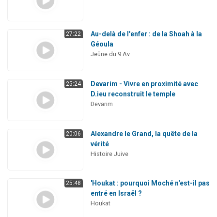
Au-delà de l'enfer : de la Shoah à la
27:22
Géoula
Jeûne du 9 Av
Devarim - Vivre en proximité avec
25:24
D.ieu reconstruit le temple
Devarim
Alexandre le Grand, la quête de la
20:06
vérité
Histoire Juive
'Houkat : pourquoi Moché n'est-il pas
25:48
entré en Israël ?
Houkat