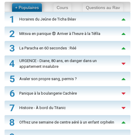
+ Populaires
Cours
Questions au Rav
1
Horaires du Jeûne de Ticha Béav
2
Mitsva en panique 😨 Arriver à l'heure à la Téfila
3
La Paracha en 60 secondes : Réé
4
URGENCE - Diane, 80 ans, en danger dans un
appartement insalubre
5
Avaler son propre sang, permis ?
6
Panique à la boulangerie Cachère
7
Histoire - À bord du Titanic
8
Offrez une semaine de centre aéré à un enfant orphelin