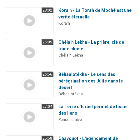
Kora'h - La Torah de Moché est une
28:02
vérité éternelle
Kora'h
Chéla'h Lekha - La prière, clé de
26:05
toute chose
Chéla'h Lekha
Béhaalotékha - Le sens des
26:56
pérégrination des Juifs dans le
désert
Béhaalotékha
La Terre d’Israël permet de tisser
27:04
des liens
Pensée Juive
Chavouot - L'agencement de
25:58