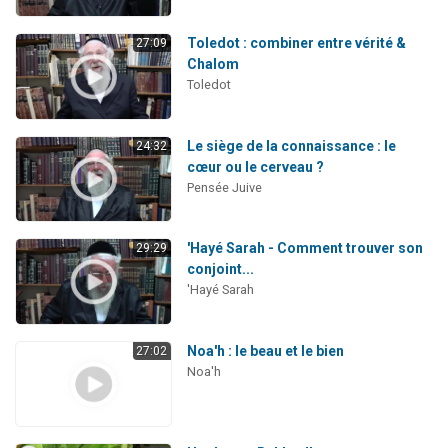
Toledot : combiner entre vérité &
27:09
Chalom
Toledot
Le siège de la connaissance : le
24:32
cœur ou le cerveau ?
Pensée Juive
'Hayé Sarah - Comment trouver son
29:29
conjoint...
'Hayé Sarah
Noa'h : le beau et le bien
27:02
Noa'h