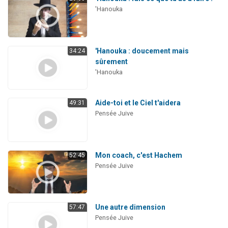
'Hanouka
'Hanouka : doucement mais
34:24
sûrement
'Hanouka
Aide-toi et le Ciel t'aidera
49:31
Pensée Juive
Mon coach, c'est Hachem
52:45
Pensée Juive
Une autre dimension
57:47
Pensée Juive