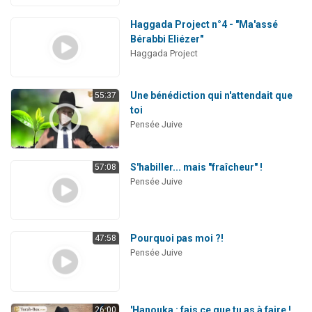
Haggada Project n°4 - "Ma'assé
Bérabbi Eliézer"
Haggada Project
Une bénédiction qui n'attendait que
55:37
toi
Pensée Juive
S'habiller... mais "fraîcheur" !
57:08
Pensée Juive
Pourquoi pas moi ?!
47:58
Pensée Juive
'Hanouka : fais ce que tu as à faire !
26:00