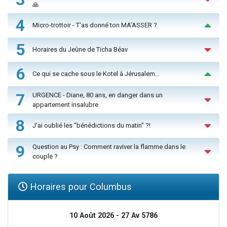
🙏
4
Micro-trottoir - T'as donné ton MA’ASSER ?
5
Horaires du Jeûne de Ticha Béav
6
Ce qui se cache sous le Kotel à Jérusalem...
7
URGENCE - Diane, 80 ans, en danger dans un
appartement insalubre
8
J'ai oublié les "bénédictions du matin" ?!
9
Question au Psy : Comment raviver la flamme dans le
couple ?
Horaires pour Columbus
10 Août 2026 - 27 Av 5786