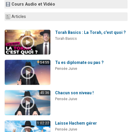
Cours Audio et Vidéo
3 personnes viennent de faire un don pour Événements Torah-Box
3 personnes viennent de nous rejoindre sur WhatsApp
Articles
11 personnes viennent de demander une bénédiction
Il reste 49 places pour étudier en groupe sur Zoom
Torah Basics : La Torah, c'est quoi ?
Torah Basics
2 personnes viennent de nous rejoindre sur WhatsApp
Tu es diplomate ou pas ?
54:55
Pensée Juive
Chacun son niveau !
45:36
Pensée Juive
Laisse Hachem gérer
1:02:22
Pensée Juive