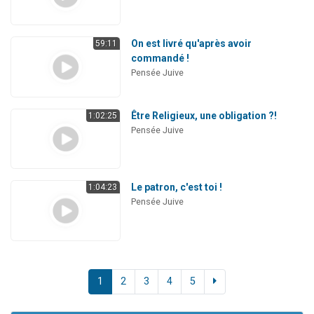
On est livré qu'après avoir
59:11
commandé !
Pensée Juive
Être Religieux, une obligation ?!
1:02:25
Pensée Juive
Le patron, c'est toi !
1:04:23
Pensée Juive
1
2
3
4
5