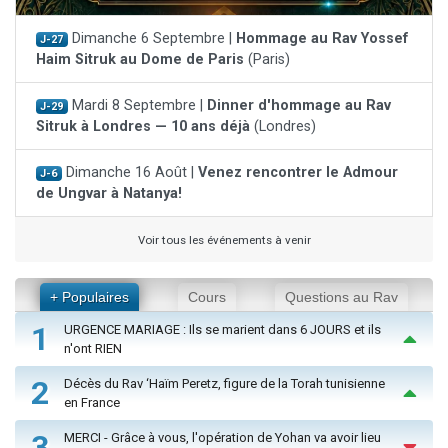
Dimanche 6 Septembre |
Hommage au Rav Yossef
J-27
Haim Sitruk au Dome de Paris
(Paris)
Mardi 8 Septembre |
Dinner d'hommage au Rav
J-29
Sitruk à Londres — 10 ans déjà
(Londres)
Dimanche 16 Août |
Venez rencontrer le Admour
J-6
de Ungvar à Natanya!
Voir tous les événements à venir
+ Populaires
Cours
Questions au Rav
1
URGENCE MARIAGE : Ils se marient dans 6 JOURS et ils
n'ont RIEN
2
Décès du Rav ‘Haïm Peretz, figure de la Torah tunisienne
en France
3
MERCI - Grâce à vous, l'opération de Yohan va avoir lieu