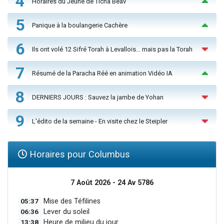
4
Horaires du Jeûne de Ticha Béav
5
Panique à la boulangerie Cachère
6
Ils ont volé 12 Sifré Torah à Levallois… mais pas la Torah
7
Résumé de la Paracha Réé en animation Vidéo IA
8
DERNIERS JOURS : Sauvez la jambe de Yohan
9
L'édito de la semaine - En visite chez le Steipler
Horaires pour Columbus
7 Août 2026 - 24 Av 5786
05:37
Mise des Téfilines
06:36
Lever du soleil
13:38
Heure de milieu du jour