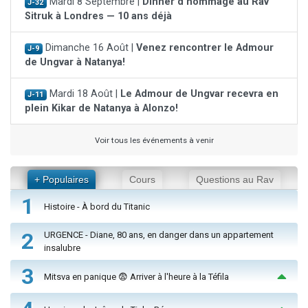
Mardi 8 Septembre |
Dinner d'hommage au Rav
J-32
Sitruk à Londres — 10 ans déjà
Dimanche 16 Août |
Venez rencontrer le Admour
J-9
de Ungvar à Natanya!
Mardi 18 Août |
Le Admour de Ungvar recevra en
J-11
plein Kikar de Natanya à Alonzo!
Voir tous les événements à venir
+ Populaires
Cours
Questions au Rav
1
Histoire - À bord du Titanic
2
URGENCE - Diane, 80 ans, en danger dans un appartement
insalubre
3
Mitsva en panique 😨 Arriver à l'heure à la Téfila