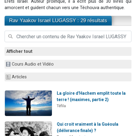
Erets Israel. Auteur prolifique, il a écrit plus de 30 livres qui
Il reste 49 places pour étudier en groupe sur Zoom
amorcent et guident chacun vers une Téchouva authentique.
12 nouvelles musiques dans Torah-Box Music
Rav Yaakov Israel LUGASSY : 29 résultats
3 personnes viennent de nous rejoindre sur WhatsApp
2 personnes viennent de nous rejoindre sur WhatsApp
2 personnes viennent de nous rejoindre sur WhatsApp
Afficher tout
Cours Audio et Vidéo
Articles
La gloire d'Hachem emplit toute la
terre ! (maximes, partie 2)
Téfila
Qui croit vraiment à la Guéoula
(délivrance finale) ?