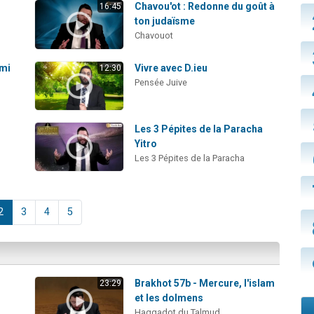
Chavou'ot : Redonne du goût à
16:45
ton judaïsme
Chavouot
ami
Vivre avec D.ieu
12:30
Pensée Juive
Les 3 Pépites de la Paracha
Yitro
Les 3 Pépites de la Paracha
2
3
4
5
Brakhot 57b - Mercure, l'islam
23:29
et les dolmens
Haggadot du Talmud