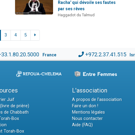
Racha' qui dévoile ses fautes
par ses rêves
Haggadot du Talmud
3
4
5
+33.1.80.20.5000
+972.2.37.41.515
France
Is
ources
L'association
ier Juif
A propos de l'association
(livre de prière)
Faire un don !
es de Chabbath
Mentions légales
 Torah-Box
Nous contacter
tion
Aide (FAQ)
t Torah-Box