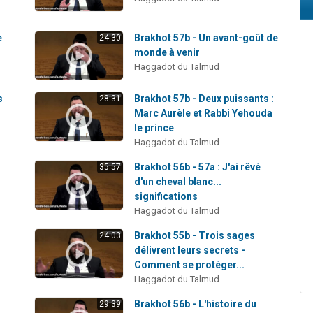
e
Brakhot 57b - Un avant-goût de
24:30
monde à venir
Haggadot du Talmud
s
Brakhot 57b - Deux puissants :
28:31
Marc Aurèle et Rabbi Yehouda
le prince
Haggadot du Talmud
Brakhot 56b - 57a : J'ai rêvé
35:57
d'un cheval blanc...
significations
Haggadot du Talmud
Brakhot 55b - Trois sages
24:03
délivrent leurs secrets -
Comment se protéger...
Haggadot du Talmud
Brakhot 56b - L'histoire du
29:39