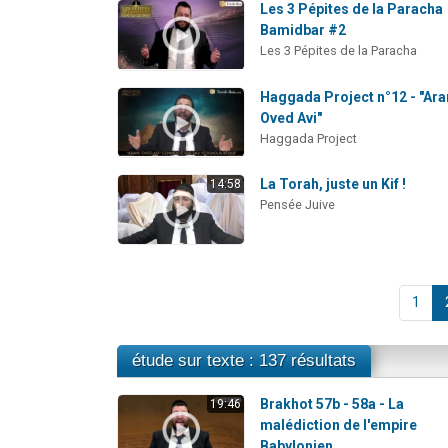
Les 3 Pépites de la Paracha
Bamidbar #2
Les 3 Pépites de la Paracha
Haggada Project n°12 - "Ar
Oved Avi"
Haggada Project
La Torah, juste un Kif !
14:58
Pensée Juive
1
étude sur texte : 137 résultats
Brakhot 57b - 58a - La
19:46
malédiction de l'empire
Babylonien