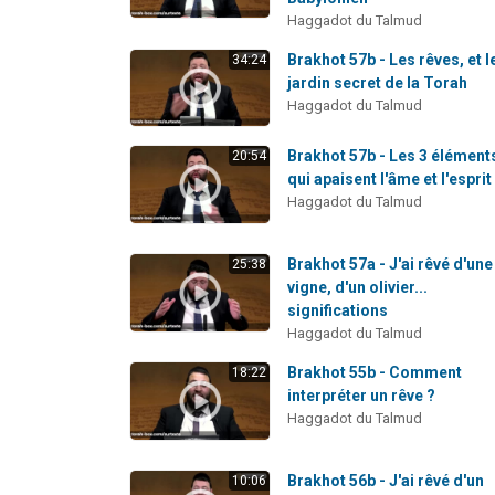
Haggadot du Talmud
Brakhot 57b - Les rêves, et l
34:24
jardin secret de la Torah
Haggadot du Talmud
Brakhot 57b - Les 3 élément
20:54
qui apaisent l'âme et l'esprit
Haggadot du Talmud
Brakhot 57a - J'ai rêvé d'une
25:38
vigne, d'un olivier...
significations
Haggadot du Talmud
Brakhot 55b - Comment
18:22
interpréter un rêve ?
Haggadot du Talmud
Brakhot 56b - J'ai rêvé d'un
10:06