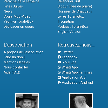
Paracha de la semaine
Calendrier Juif
Fêtes Juives
Sidour (livre de prière)
News
Horaires de Chabbath
Cours Mp3-Vidéo
Livres Torah-Box
Yéchiva Torah-Box
Inscription
Dédicacer un cours
Podcast Torah-Box
English Version
L'association
Retrouvez-nous...
A propos de l'association
Twitter
Faire un don !
Facebook
Mentions légales
YouTube
Nous contacter
WhatsApp
Aide (FAQ)
WhatsApp Femmes
Application iOS
Application Android