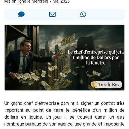
Mis en ligne le Mercredi 7 Mai 2025
Nouvelle émission radio : Visions de grandeur n°104 : Le Chabbath et le Birkat Hamazone à travers le temps
61 personnes viennent de demander une bénédiction
Ariel vient de donner son Maasser
Il reste 49 places pour étudier en groupe sur Zoom
Eva vient de donner son Maasser
Un grand chef d'entreprise parvint à signer un contrat très
important au point de faire le bénéfice d’un million de
dollars en liquide. Un jour, il se trouvait dans l’un des
nombreux bureaux de son agence, une grande et imposante