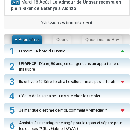
Mardi 18 Août |
Le Admour de Ungvar recevra en
J-11
plein Kikar de Natanya à Alonzo!
Voir tous les événements à venir
+ Populaires
Cours
Questions au Rav
1
Histoire - À bord du Titanic
2
URGENCE - Diane, 80 ans, en danger dans un appartement
insalubre
3
Ils ont volé 12 Sifré Torah à Levallois… mais pas la Torah
4
L'édito de la semaine - En visite chez le Steipler
5
Je manque d'estime de moi, comment y remédier ?
6
Assister à un mariage mélangé pour le repas et séparé pour
les danses ?! (Rav Gabriel DAYAN)