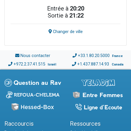
Entrée à
20:20
Sortie à
21:22
Changer de ville
Nous contacter
+33.1.80.20.5000
France
+972.2.37.41.515
+1.437.887.14.93
Israël
Canada
Raccourcis
Ressources